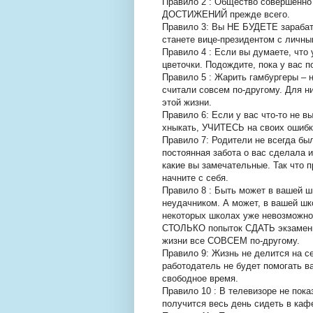
Правило 2 : Общество совершенн
ДОСТИЖЕНИЙ прежде всего.
Правило 3: Вы НЕ БУДЕТЕ зарабаты
станете вице-президентом с личным
Правило 4 : Если вы думаете, что
цветочки. Подождите, пока у вас п
Правило 5 : Жарить гамбургеры –
считали совсем по-другому. Для н
этой жизни.
Правило 6: Если у вас что-то не в
хныкать, УЧИТЕСЬ на своих ошибк
Правило 7: Родители не всегда был
постоянная забота о вас сделала 
какие вы замечательные. Так что 
начните с себя.
Правило 8 : Быть может в вашей ш
неудачником. А может, в вашей шко
некоторых школах уже невозможно 
СТОЛЬКО попыток СДАТЬ экзамены,
жизни все СОВСЕМ по-другому.
Правило 9: Жизнь не делится на се
работодатель не будет помогать 
свободное время.
Правило 10 : В телевизоре не по
получится весь день сидеть в каф