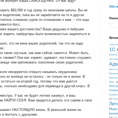
о не волнует Ваша САМООЦЕНКА. От вас ждут
Обо 
вать $60,000 в год сразу по окончании школы. Вы не
 водителем, пока вы не заработаете на то и другое.
Поиск
 учитель слишком суров по отношению к вам, – это еще
оявится босс.
 ниже вашего достоинства? Ваши дедушки и бабушки
их жарить гамбургеры было возможностью зацепиться в
Ярлы
ышло, это не вина ваших родителей, так что не надо
.htacc
ах.
1С
и такие скучные, как вам сейчас кажется. Может быть,
804HV
их такими? Они вас кормят, одевают, постоянно слушают,
автом
прежде чем критиковать поколение своих родителей,
Адм
аксесс
коле некорректно открыто называть неудачника
Ведьм
ле их вообще не осталось - но только не в жизни. В
виртуа
остаться на второй год, потому что вам дается
Дом
(1
 сколько необходимо для перевода в другой класс. В
Импор
Инфра
кодиро
местры. У вас не будет летних каникул, и ваш
(1)
Кор
вам НАЙТИ СЕБЯ. Вам придется делать это самим в свое
Лич
Макс
казывают НАСТОЯЩУЮ жизнь. В реальной жизни не
мони
е и болтать с друзьями.
(2)
Пл