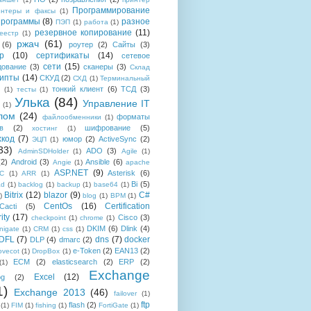
Программирование
интеры и факсы
(1)
рограммы
(8)
разное
ПЭП
(1)
работа
(1)
резервное копирование
(11)
еестр
(1)
ржач
(61)
(6)
роутер
(2)
Сайты
(3)
р
(10)
сертификаты
(14)
сетевое
сети
(15)
дование
(3)
сканеры
(3)
Склад
рипты
(14)
СКУД
(2)
СХД
(1)
Терминальный
тонкий клиент
(6)
ТСД
(3)
(1)
тесты
(1)
Улька
(84)
Управление IT
(1)
лом
(24)
форматы
файлообменники
(1)
в
(2)
шифрование
(5)
хостинг
(1)
хкод
(7)
юмор
(2)
ActiveSync
(2)
ЭЦП
(1)
33)
ADO
(3)
AdminSDHolder
(1)
Agile
(1)
(2)
Android
(3)
Ansible
(6)
Angie
(1)
apache
ASP.NET
(9)
Asterisk
(6)
C
(1)
ARR
(1)
Bi
(5)
ad
(1)
backlog
(1)
backup
(1)
base64
(1)
Bitrix
(12)
blazor
(9)
C#
)
blog
(1)
BPM
(1)
CentOs
(16)
Certification
Cacti
(5)
ity
(17)
Cisco
(3)
checkpoint
(1)
chrome
(1)
DKIM
(6)
Dlink
(4)
igate
(1)
CRM
(1)
css
(1)
 DFL
(7)
dns
(7)
docker
DLP
(4)
dmarc
(2)
e-Token
(2)
EAN13
(2)
ovecot
(1)
DropBox
(1)
ECM
(2)
elasticsearch
(2)
ERP
(2)
(1)
Exchange
Excel
(12)
og
(2)
1)
Exchange 2013
(46)
failover
(1)
ftp
flash
(2)
(1)
FIM
(1)
fishing
(1)
FortiGate
(1)