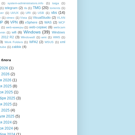
(1)
system-administrators.info
(1)
taiga
(1)
TMG
(20)
telegram
(2)
(1)
tls
(1)
torrents
(1)
vbs
(14)
ver
(1)
UI/UX
(1)
URI
(1)
USB
(1)
VisualStudio
(2)
r
(1)
vimeo
(1)
Vista
(1)
VLAN
IP
(9)
VPN
(8)
vSphere
(2)
WAS
(2)
WCF
web-сервис
(6)
b
(1)
web-камеры
(1)
webcam
Windows
(39)
wifi
(6)
Windows
bmin
(1)
r 2012 R2
(3)
Windows8
(1)
wmi
(1)
WMS
(1)
(3)
WPA2
(2)
xml
Work Folders
(1)
WSUS
(1)
zabbix
(4)
tube
(1)
 блога
2026
(1)
 2026
(2)
я 2026
(1)
я 2025
(8)
ря 2025
(1)
бря 2025
(3)
я 2025
(1)
 2025
(4)
аля 2025
(5)
я 2024
(2)
ря 2024
(4)
бря 2024
(1)