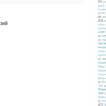
(7)
Gal
gpedit
handm
(1)
HR
(6)
IK
(13)
i
рий
ITSec
Kanba
LDAP
Ly
(1)
mic
(1)
MSOffi
Nextcl
online
OpenS
ph
(1)
PowerP
Proxy
Rabbi
recover
proxy
Ru
(1)
SDP
(
Share
SMB
(
SPAM
(1)
Sp
(17)