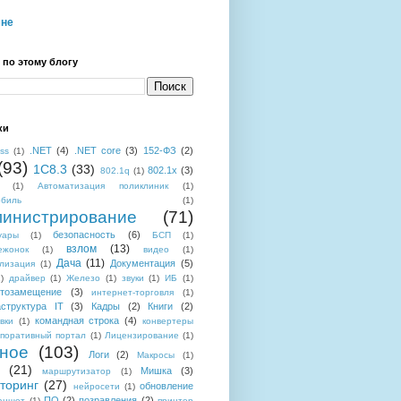
мне
 по этому блогу
ки
.NET
(4)
.NET core
(3)
152-ФЗ
(2)
ess
(1)
(93)
1C8.3
(33)
802.1x
(3)
802.1q
(1)
(1)
Автоматизация поликлиник
(1)
обиль
(1)
инистрирование
(71)
безопасность
(6)
уары
(1)
БСП
(1)
взлом
(13)
ежонок
(1)
видео
(1)
Дача
(11)
Документация
(5)
лизация
(1)
)
драйвер
(1)
Железо
(1)
звуки
(1)
ИБ
(1)
тозамещение
(3)
интернет-торговля
(1)
структура IT
(3)
Кадры
(2)
Книги
(2)
командная строка
(4)
вки
(1)
конвертеры
поративный портал
(1)
Лицензирование
(1)
ное
(103)
Логи
(2)
Макросы
(1)
(21)
Мишка
(3)
маршрутизатор
(1)
торинг
(27)
обновление
нейросети
(1)
ПО
(2)
позравления
(2)
аншет
(1)
принтер