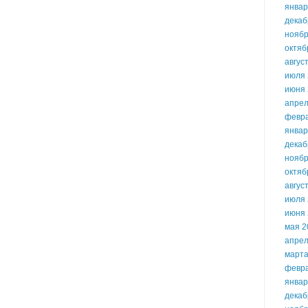
январ
декаб
ноябр
октяб
авгус
июля 
июня 
апрел
февр
январ
декаб
ноябр
октяб
авгус
июля 
июня 
мая 2
апрел
марта
февр
январ
декаб