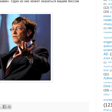
иками». Один из них может оказаться вашим боссом
(1)
пр
(12)
П
(10)
р
ржака
серве
обору
ск
(1)
сервер
Турбо9
отде
файло
штри
AD
(
AJAX
(1)
AP
AutoC
BIMI
(1
(11)
Author
commun
Dlink
(16)
d
eBay
eventl
(12
ffmpeg