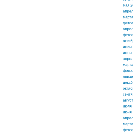
мая 2
апрел
марта
февр
апрел
февр
октяб
июля 
июня 
апрел
марта
февр
январ
декаб
октяб
сентя
авгус
июля 
июня 
апрел
марта
февр