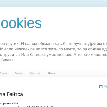
ookies
ее других. И на них обязанность быть лучше. Другим сх
о если человек решился жить по мечте, то он обязан в
ь трусит… Или благоразумие мешает. А те, кто живет по
 Куваев.
Улька
Макс
Мишка
Дача
Пр
ла Гейтса
 привыкайте.