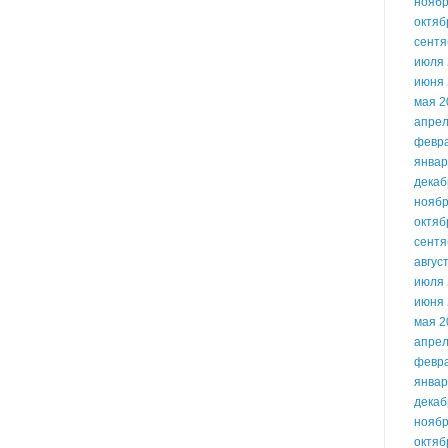
ноябр
октяб
сентя
июля 
июня 
мая 2
апрел
февр
январ
декаб
ноябр
октяб
сентя
авгус
июля 
июня 
мая 2
апрел
февр
январ
декаб
ноябр
октяб