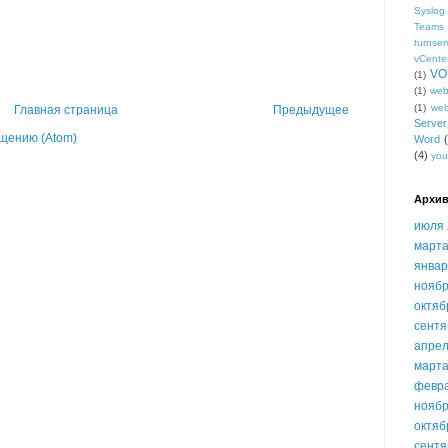
Syslog
Teams
turnser
vCente
VO
(1)
(1)
we
(1)
we
Главная страница
Предыдущее
Serve
щению (Atom)
Word
(4)
you
Архив
июля 
марта
январ
ноябр
октяб
сентя
апрел
марта
февр
ноябр
октяб
сентя