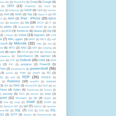
Gmail
(5)
Google
(6)
axy tab
(1)
GlusterFS
(1)
GPO
(12)
(1)
GraphQL
(1)
hack
(1)
HASP
(6)
ade
(1)
HAproxy
(1)
HDD
(1)
heroku
html
(5)
html5
(2)
http
(3)
IIS
(1)
Hyper-V
(1)
iPad - iPhone
(20)
Ipecs
IMAP
(2)
EA
(1)
isa
(19)
psec
(1)
iptables
(1)
iSCSI
(1)
IT
(1)
jabber
(3)
(1)
javascript
(1)
JSON
(1)
jwt
(1)
KCD
(3)
Kerberos
(6)
kibana
(2)
l2tp
(3)
n
(1)
Linux
(13)
(2)
logstash
(2)
Linksys
(1)
LVM
nc
(7)
MAC-адрес
(3)
MAPI
(1)
MD-5
(1)
mdf
Mikrotik
(32)
rosoft
(5)
miro
(1)
msi
(1)
ce
(5)
MTU
(2)
NAS
(2)
NAT
(1)
netping
(1)
oud
(6)
nginx
(5)
NTLM
(1)
OAB
(1)
OData
(1)
OpenSource
(3)
openssl
(4)
-сервисы
(1)
Outlook
(20)
OWA
(4)
tack
(1)
OTP
(1)
PAM
p
(2)
postgres
(2)
PowerBI
(5)
PKI
(1)
powershell
(56)
oint
(2)
powerquery
(1)
(3)
R2
(2)
punto
(1)
PWA
(1)
QNAP
(1)
RDP
(26)
tMQ
(1)
raid
(1)
RDWEB
(1)
Redmine
(10)
reverse
(1)
restAPI
(1)
(3)
RMS
(3)
RIP
(1)
RouterOS
(1)
RSS
(1)
rtp
Token
(4)
Safari
(6)
Samsung
(1)
Scrum
(1)
security
(5)
sha1
(2)
1)
SEO
(1)
service
(1)
point
(11)
sip
(4)
Silverlight
(1)
skype
(1)
SNMP
(12)
2)
sms
(1)
smtp
(1)
SOAP
(1)
spf
(7)
(1)
Speech API
(1)
Sphinx
(1)
spooler
SQL
(7)
SSL
reed.ME
(1)
SSD
(1)
SSH
(1)
SSO
(2)
SSTP
(2)
Swarm
(1)
Sysinternals
(1)