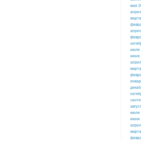
мая 2
апрел
марта
февр
апрел
февр
октяб
июля 
июня 
апрел
марта
февр
январ
декаб
октяб
сентя
авгус
июля 
июня 
апрел
марта
февр