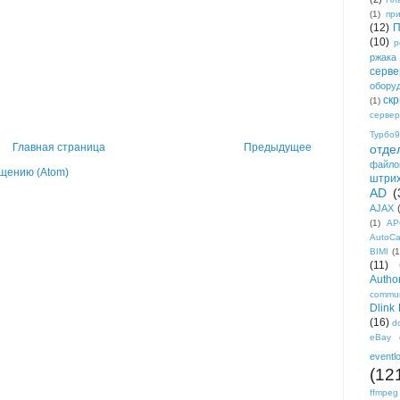
(1)
пр
(12)
П
(10)
р
ржака
серве
обору
ск
(1)
сервер
Турбо9
Главная страница
Предыдущее
отде
файло
щению (Atom)
штри
AD
(
AJAX
(1)
AP
AutoC
BIMI
(1
(11)
Author
commun
Dlink
(16)
d
eBay
eventl
(12
ffmpeg