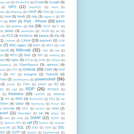
Gmail
(5)
Google
(6)
axy tab
(1)
GlusterFS
(1)
GPO
(12)
(1)
GraphQL
(1)
hack
(1)
HASP
(6)
ade
(1)
HAproxy
(1)
HDD
(1)
heroku
html
(5)
html5
(2)
http
(3)
IIS
(1)
Hyper-V
(1)
iPad - iPhone
(20)
Ipecs
IMAP
(2)
EA
(1)
isa
(19)
psec
(1)
iptables
(1)
iSCSI
(1)
IT
(1)
jabber
(3)
(1)
javascript
(1)
JSON
(1)
jwt
(1)
KCD
(3)
Kerberos
(6)
kibana
(2)
l2tp
(3)
n
(1)
Linux
(13)
(2)
logstash
(2)
Linksys
(1)
LVM
nc
(7)
MAC-адрес
(3)
MAPI
(1)
MD-5
(1)
mdf
Mikrotik
(32)
rosoft
(5)
miro
(1)
msi
(1)
ce
(5)
MTU
(2)
NAS
(2)
NAT
(1)
netping
(1)
oud
(6)
nginx
(5)
NTLM
(1)
OAB
(1)
OData
(1)
OpenSource
(3)
openssl
(4)
-сервисы
(1)
Outlook
(20)
OWA
(4)
tack
(1)
OTP
(1)
PAM
p
(2)
postgres
(2)
PowerBI
(5)
PKI
(1)
powershell
(56)
oint
(2)
powerquery
(1)
(3)
R2
(2)
punto
(1)
PWA
(1)
QNAP
(1)
RDP
(26)
tMQ
(1)
raid
(1)
RDWEB
(1)
Redmine
(10)
reverse
(1)
restAPI
(1)
(3)
RMS
(3)
RIP
(1)
RouterOS
(1)
RSS
(1)
rtp
Token
(4)
Safari
(6)
Samsung
(1)
Scrum
(1)
security
(5)
sha1
(2)
1)
SEO
(1)
service
(1)
point
(11)
sip
(4)
Silverlight
(1)
skype
(1)
SNMP
(12)
2)
sms
(1)
smtp
(1)
SOAP
(1)
spf
(7)
(1)
Speech API
(1)
Sphinx
(1)
spooler
SQL
(7)
SSL
reed.ME
(1)
SSD
(1)
SSH
(1)
SSO
(2)
SSTP
(2)
Swarm
(1)
Sysinternals
(1)