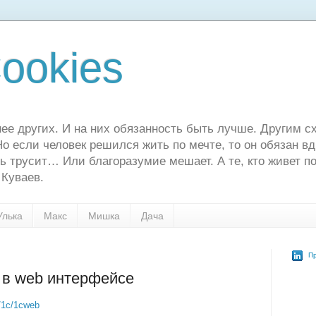
ookies
ее других. И на них обязанность быть лучше. Другим сх
о если человек решился жить по мечте, то он обязан в
ь трусит… Или благоразумие мешает. А те, кто живет по
 Куваев.
Улька
Макс
Мишка
Дача
Пр
 в web интерфейсе
e/1c/1cweb