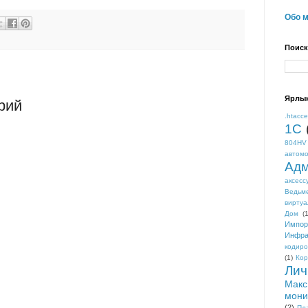
Обо 
Поиск
Ярлы
рий
.htacc
1С
804HV
автом
Адм
аксесс
Ведьм
виртуа
Дом
(1
Импор
Инфра
кодиро
(1)
Кор
Лич
Макс
мони
(2)
Пл