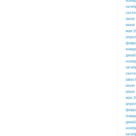
ноябр
октяб
сентя
июля 
июня 
мая 2
апрел
февр
январ
декаб
ноябр
октяб
сентя
авгус
июля 
июня 
мая 2
апрел
февр
январ
декаб
ноябр
октяб