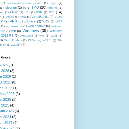
(1)
system-administrators.info
(1)
taiga
(1)
TMG
(20)
telegram
(2)
(1)
tls
(1)
torrents
(1)
vbs
(14)
ver
(1)
UI/UX
(1)
URI
(1)
USB
(1)
VisualStudio
(2)
r
(1)
vimeo
(1)
Vista
(1)
VLAN
IP
(9)
VPN
(8)
vSphere
(2)
WAS
(2)
WCF
web-сервис
(6)
b
(1)
web-камеры
(1)
webcam
Windows
(39)
wifi
(6)
Windows
bmin
(1)
r 2012 R2
(3)
Windows8
(1)
wmi
(1)
WMS
(1)
(3)
WPA2
(2)
xml
Work Folders
(1)
WSUS
(1)
zabbix
(4)
tube
(1)
 блога
2026
(1)
 2026
(2)
я 2026
(1)
я 2025
(8)
ря 2025
(1)
бря 2025
(3)
я 2025
(1)
 2025
(4)
аля 2025
(5)
я 2024
(2)
ря 2024
(4)
бря 2024
(1)