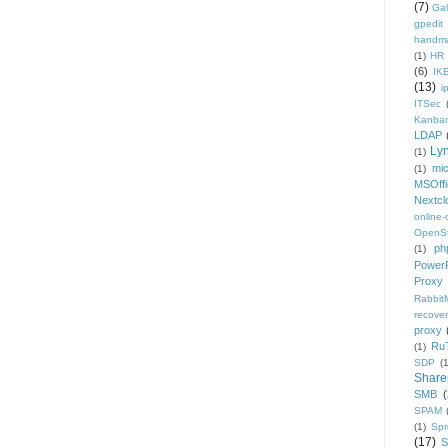
(7)
Gal
gpedit
handm
(1)
HR
(6)
IK
(13)
i
ITSec
Kanba
LDAP
Ly
(1)
mic
(1)
MSOffi
Nextcl
online
OpenS
ph
(1)
PowerP
Proxy
Rabbi
recover
proxy
Ru
(1)
SDP
(
Share
SMB
(
SPAM
(1)
Sp
(17)