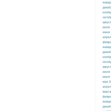
январ
декаб
ноябр
октяб
авгус
июля 
июня 
апрел
февр
январ
декаб
ноябр
октяб
авгус
июля 
июня 
мая 2
апрел
марта
февр
январ
декаб