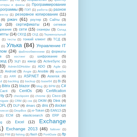
Программирование
интеры и факсы
(1)
рограммы
(8)
разное
ПЭП
(1)
работа
(1)
резервное копирование
(11)
еестр
(1)
ржач
(61)
(6)
роутер
(2)
Сайты
(3)
р
(10)
сертификаты
(14)
сетевое
сети
(15)
дование
(3)
сканеры
(3)
Склад
рипты
(14)
СКУД
(2)
СХД
(1)
Терминальный
тонкий клиент
(6)
ТСД
(3)
(1)
тесты
(1)
Улька
(84)
Управление IT
(1)
лом
(24)
форматы
файлообменники
(1)
в
(2)
шифрование
(5)
хостинг
(1)
хкод
(7)
юмор
(2)
ActiveSync
(2)
ЭЦП
(1)
33)
ADO
(3)
AdminSDHolder
(1)
Agile
(1)
(2)
Android
(3)
Ansible
(6)
Angie
(1)
apache
ASP.NET
(9)
Asterisk
(6)
C
(1)
ARR
(1)
Bi
(5)
ad
(1)
backlog
(1)
backup
(1)
base64
(1)
Bitrix
(12)
blazor
(9)
C#
)
blog
(1)
BPM
(1)
CentOs
(16)
Certification
Cacti
(5)
ity
(17)
Cisco
(3)
checkpoint
(1)
chrome
(1)
DKIM
(6)
Dlink
(4)
igate
(1)
CRM
(1)
css
(1)
 DFL
(7)
dns
(7)
docker
DLP
(4)
dmarc
(2)
e-Token
(2)
EAN13
(2)
ovecot
(1)
DropBox
(1)
ECM
(2)
elasticsearch
(2)
ERP
(2)
(1)
Exchange
Excel
(12)
og
(2)
1)
Exchange 2013
(46)
failover
(1)
ftp
flash
(2)
(1)
FIM
(1)
fishing
(1)
FortiGate
(1)