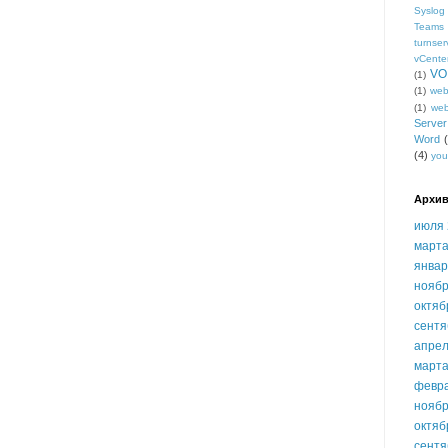
Syslog
Teams
turnser
vCente
VO
(1)
(1)
we
(1)
we
Serve
Word
(4)
you
Архив
июля 
марта
январ
ноябр
октяб
сентя
апрел
марта
февр
ноябр
октяб
сентя