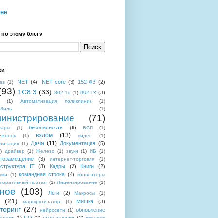
мне
 по этому блогу
ки
.NET
(4)
.NET core
(3)
152-ФЗ
(2)
ess
(1)
(93)
1C8.3
(33)
802.1x
(3)
802.1q
(1)
(1)
Автоматизация поликлиник
(1)
обиль
(1)
инистрирование
(71)
безопасность
(6)
уары
(1)
БСП
(1)
взлом
(13)
ежонок
(1)
видео
(1)
Дача
(11)
Документация
(5)
лизация
(1)
)
драйвер
(1)
Железо
(1)
звуки
(1)
ИБ
(1)
тозамещение
(3)
интернет-торговля
(1)
структура IT
(3)
Кадры
(2)
Книги
(2)
командная строка
(4)
вки
(1)
конвертеры
поративный портал
(1)
Лицензирование
(1)
ное
(103)
Логи
(2)
Макросы
(1)
(21)
Мишка
(3)
маршрутизатор
(1)
торинг
(27)
обновление
нейросети
(1)
ПО
(2)
позравления
(2)
аншет
(1)
принтер