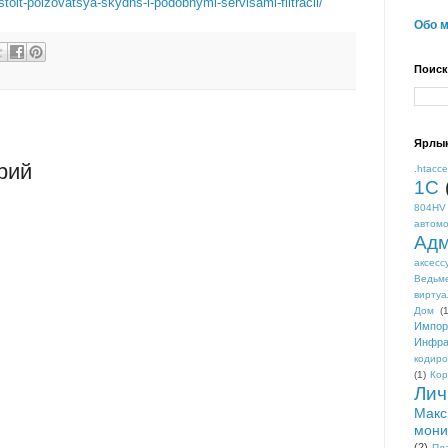
stoit-polzovatsya-skydns-i-podobnymi-servisami-filtracii/
Обо 
Поиск
Ярлы
рий
.htacc
1С
804HV
автом
Адм
аксесс
Ведьм
виртуа
Дом
(1
Импор
Инфра
кодиро
(1)
Кор
Лич
Макс
мони
(2)
Пл