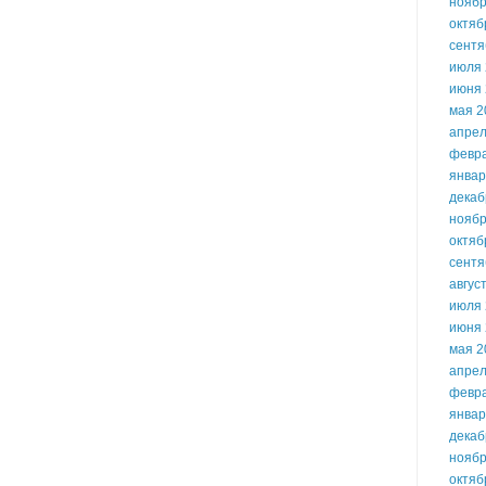
ноябр
октяб
сентя
июля 
июня 
мая 2
апрел
февр
январ
декаб
ноябр
октяб
сентя
авгус
июля 
июня 
мая 2
апрел
февр
январ
декаб
ноябр
октяб