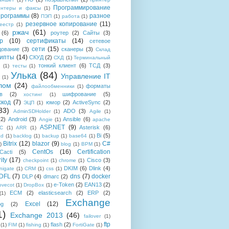
Программирование
интеры и факсы
(1)
рограммы
(8)
разное
ПЭП
(1)
работа
(1)
резервное копирование
(11)
еестр
(1)
ржач
(61)
(6)
роутер
(2)
Сайты
(3)
р
(10)
сертификаты
(14)
сетевое
сети
(15)
дование
(3)
сканеры
(3)
Склад
рипты
(14)
СКУД
(2)
СХД
(1)
Терминальный
тонкий клиент
(6)
ТСД
(3)
(1)
тесты
(1)
Улька
(84)
Управление IT
(1)
лом
(24)
форматы
файлообменники
(1)
в
(2)
шифрование
(5)
хостинг
(1)
хкод
(7)
юмор
(2)
ActiveSync
(2)
ЭЦП
(1)
33)
ADO
(3)
AdminSDHolder
(1)
Agile
(1)
(2)
Android
(3)
Ansible
(6)
Angie
(1)
apache
ASP.NET
(9)
Asterisk
(6)
C
(1)
ARR
(1)
Bi
(5)
ad
(1)
backlog
(1)
backup
(1)
base64
(1)
Bitrix
(12)
blazor
(9)
C#
)
blog
(1)
BPM
(1)
CentOs
(16)
Certification
Cacti
(5)
ity
(17)
Cisco
(3)
checkpoint
(1)
chrome
(1)
DKIM
(6)
Dlink
(4)
igate
(1)
CRM
(1)
css
(1)
 DFL
(7)
dns
(7)
docker
DLP
(4)
dmarc
(2)
e-Token
(2)
EAN13
(2)
ovecot
(1)
DropBox
(1)
ECM
(2)
elasticsearch
(2)
ERP
(2)
(1)
Exchange
Excel
(12)
og
(2)
1)
Exchange 2013
(46)
failover
(1)
ftp
flash
(2)
(1)
FIM
(1)
fishing
(1)
FortiGate
(1)