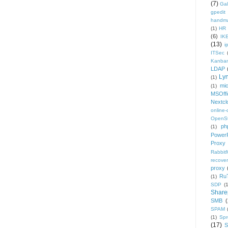
(7)
Gal
gpedit
handm
(1)
HR
(6)
IK
(13)
i
ITSec
Kanba
LDAP
Ly
(1)
mic
(1)
MSOffi
Nextcl
online
OpenS
ph
(1)
PowerP
Proxy
Rabbi
recover
proxy
Ru
(1)
SDP
(
Share
SMB
(
SPAM
(1)
Sp
(17)