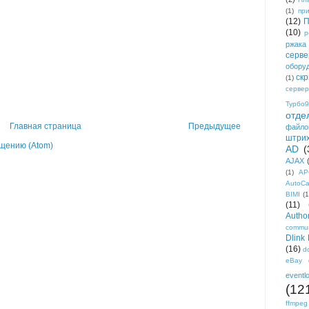
(1)
пр
(12)
П
(10)
р
ржака
серве
обору
ск
(1)
сервер
Турбо9
отде
Главная страница
Предыдущее
файло
штри
щению (Atom)
AD
(
AJAX
(1)
AP
AutoC
BIMI
(1
(11)
Author
commun
Dlink
(16)
d
eBay
eventl
(12
ffmpeg