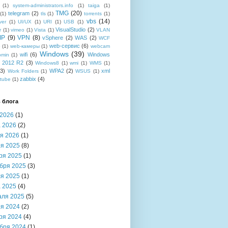
(1)
system-administrators.info
(1)
taiga
(1)
TMG
(20)
telegram
(2)
(1)
tls
(1)
torrents
(1)
vbs
(14)
ver
(1)
UI/UX
(1)
URI
(1)
USB
(1)
VisualStudio
(2)
r
(1)
vimeo
(1)
Vista
(1)
VLAN
IP
(9)
VPN
(8)
vSphere
(2)
WAS
(2)
WCF
web-сервис
(6)
b
(1)
web-камеры
(1)
webcam
Windows
(39)
wifi
(6)
Windows
bmin
(1)
r 2012 R2
(3)
Windows8
(1)
wmi
(1)
WMS
(1)
(3)
WPA2
(2)
xml
Work Folders
(1)
WSUS
(1)
zabbix
(4)
tube
(1)
 блога
2026
(1)
 2026
(2)
я 2026
(1)
я 2025
(8)
ря 2025
(1)
бря 2025
(3)
я 2025
(1)
 2025
(4)
аля 2025
(5)
я 2024
(2)
ря 2024
(4)
бря 2024
(1)