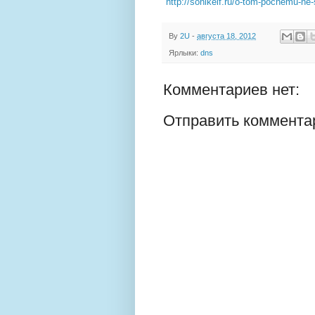
http://sonikelf.ru/o-tom-pochemu-ne-
By
2U
-
августа 18, 2012
Ярлыки:
dns
Комментариев нет:
Отправить коммента