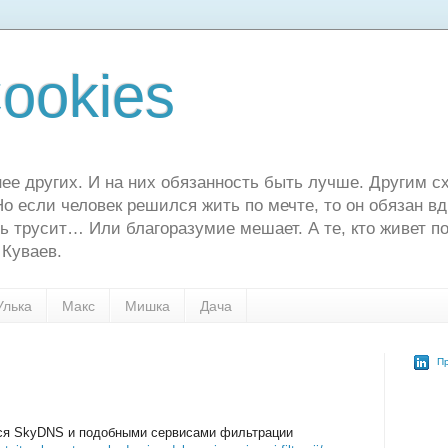
ookies
ее других. И на них обязанность быть лучше. Другим сх
о если человек решился жить по мечте, то он обязан в
ь трусит… Или благоразумие мешает. А те, кто живет по
 Куваев.
Улька
Макс
Мишка
Дача
Пр
ься SkyDNS и подобными сервисами фильтрации