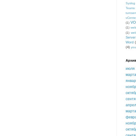
Syslog
Teams
turnser
vCente
VO
(1)
(1)
we
(1)
we
Serve
Word
(4)
you
Архив
июля 
марта
январ
ноябр
октяб
сентя
апрел
марта
февр
ноябр
октяб
сентя