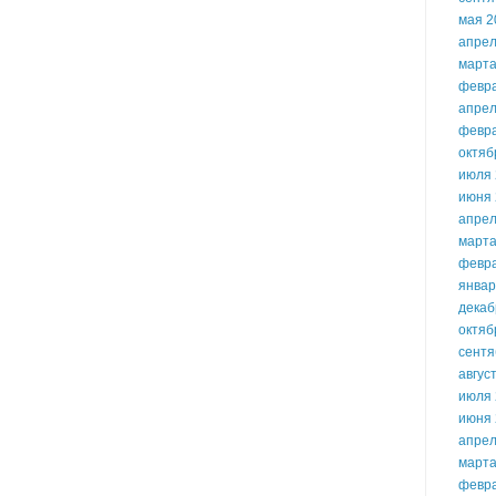
мая 2
апрел
марта
февр
апрел
февр
октяб
июля 
июня 
апрел
марта
февр
январ
декаб
октяб
сентя
авгус
июля 
июня 
апрел
марта
февр