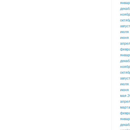
январ
декаб
ноябр
октяб
авгус
июля 
июня 
апрел
февр
январ
декаб
ноябр
октяб
авгус
июля 
июня 
мая 2
апрел
марта
февр
январ
декаб