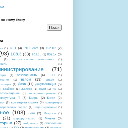
мне
 по этому блогу
ки
.NET
(4)
.NET core
(3)
152-ФЗ
(2)
ess
(1)
(93)
1C8.3
(33)
802.1x
(3)
802.1q
(1)
(1)
Автоматизация поликлиник
(1)
обиль
(1)
инистрирование
(71)
безопасность
(6)
уары
(1)
БСП
(1)
взлом
(13)
ежонок
(1)
видео
(1)
Дача
(11)
Документация
(5)
лизация
(1)
)
драйвер
(1)
Железо
(1)
звуки
(1)
ИБ
(1)
тозамещение
(3)
интернет-торговля
(1)
структура IT
(3)
Кадры
(2)
Книги
(2)
командная строка
(4)
вки
(1)
конвертеры
поративный портал
(1)
Лицензирование
(1)
ное
(103)
Логи
(2)
Макросы
(1)
(21)
Мишка
(3)
маршрутизатор
(1)
торинг
(27)
обновление
нейросети
(1)
ПО
(2)
позравления
(2)
аншет
(1)
принтер