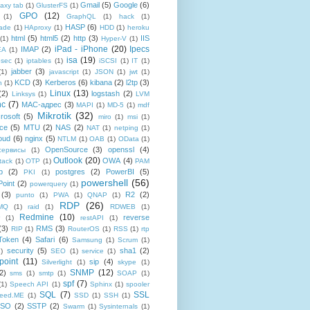
Gmail
(5)
Google
(6)
axy tab
(1)
GlusterFS
(1)
GPO
(12)
(1)
GraphQL
(1)
hack
(1)
HASP
(6)
ade
(1)
HAproxy
(1)
HDD
(1)
heroku
html
(5)
html5
(2)
http
(3)
IIS
(1)
Hyper-V
(1)
iPad - iPhone
(20)
Ipecs
IMAP
(2)
EA
(1)
isa
(19)
psec
(1)
iptables
(1)
iSCSI
(1)
IT
(1)
jabber
(3)
(1)
javascript
(1)
JSON
(1)
jwt
(1)
KCD
(3)
Kerberos
(6)
kibana
(2)
l2tp
(3)
n
(1)
Linux
(13)
(2)
logstash
(2)
Linksys
(1)
LVM
nc
(7)
MAC-адрес
(3)
MAPI
(1)
MD-5
(1)
mdf
Mikrotik
(32)
rosoft
(5)
miro
(1)
msi
(1)
ce
(5)
MTU
(2)
NAS
(2)
NAT
(1)
netping
(1)
oud
(6)
nginx
(5)
NTLM
(1)
OAB
(1)
OData
(1)
OpenSource
(3)
openssl
(4)
-сервисы
(1)
Outlook
(20)
OWA
(4)
tack
(1)
OTP
(1)
PAM
p
(2)
postgres
(2)
PowerBI
(5)
PKI
(1)
powershell
(56)
oint
(2)
powerquery
(1)
(3)
R2
(2)
punto
(1)
PWA
(1)
QNAP
(1)
RDP
(26)
tMQ
(1)
raid
(1)
RDWEB
(1)
Redmine
(10)
reverse
(1)
restAPI
(1)
(3)
RMS
(3)
RIP
(1)
RouterOS
(1)
RSS
(1)
rtp
Token
(4)
Safari
(6)
Samsung
(1)
Scrum
(1)
security
(5)
sha1
(2)
1)
SEO
(1)
service
(1)
point
(11)
sip
(4)
Silverlight
(1)
skype
(1)
SNMP
(12)
2)
sms
(1)
smtp
(1)
SOAP
(1)
spf
(7)
(1)
Speech API
(1)
Sphinx
(1)
spooler
SQL
(7)
SSL
reed.ME
(1)
SSD
(1)
SSH
(1)
SSO
(2)
SSTP
(2)
Swarm
(1)
Sysinternals
(1)