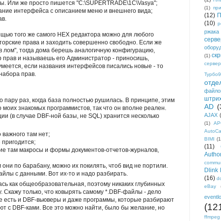
зы. Или же просто пишется "C:\SUPERTRADE\1C\Vasya";
(1)
пр
ание интерфейса с описанием меню и внешнего вида;
(12)
П
ав.
(10)
р
ржака
мощью того же самого HEX редактора можно для любого
серве
орские права и заходить совершенно свободно. Если же
обору
 в лом", тогда дома берешь аналогичную конфигурацию,
ск
(1)
 прав и называешь его Администратор - приносишь,
сервер
меется, если названия интерфейсов писались новые - то
набора прав.
Турбо9
отде
файло
штри
о пару раз, когда база полностью рушилась. В принципе, этим
AD
(
 моих знакомых программистов, так что он вполне реален.
AJAX
ции (в случае DBF-ной базы, не SQL) хранится несколько
(1)
AP
AutoC
о важного там нет;
BIMI
(1
 пригодится;
(11)
ие там макросы и формы документов-отчетов-журналов,
Author
commun
они по барабану, можно их покилять, чтоб вид не портили.
Dlink
файлы с данными. Вот их-то и надо разбирать.
(16)
d
лась как общеобразовательная, поэтому никаких глубинных
eBay
у. Скажу только, что ковырять самому *.DBF-файлы - дело
eventl
е есть и DBF-вьюверы и даже программы, которые разбирают
(12
ют с DBF-ками. Все это можно найти, было бы желание, но
ffmpeg