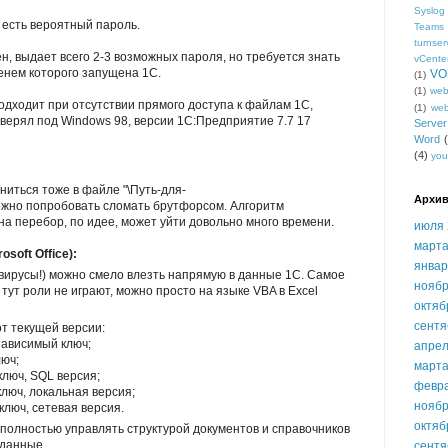
Syslog
и есть вероятный пароль.
Teams
turnser
н, выдает всего 2-3 возможных пароля, но требуется знать
vCente
менем которого запущена 1С.
VO
(1)
(1)
we
одходит при отсутствии прямого доступа к файлам 1С,
(1)
we
оверял под Windows 98, версии 1С:Предприятие 7.7 17
Serve
Word
(4)
you
иться тоже в файле "\Путь-для-
Архив
 можно попробовать сломать брутфорсом. Алгоритм
на перебор, по идее, может уйти довольно много времени.
июля 
марта
soft Office):
январ
(ау, вирусы!) можно смело влезть напрямую в данные 1С. Самое
ноябр
тут роли не играют, можно просто на языке VBA в Excel
октяб
сентя
от текущей версии:
езависимый ключ;
апрел
люч;
марта
ключ, SQL версия;
февр
ключ, локальная версия;
ноябр
ключ, сетевая версия.
октяб
 полностью управлять структурой документов и справочников
 данные.
сентя