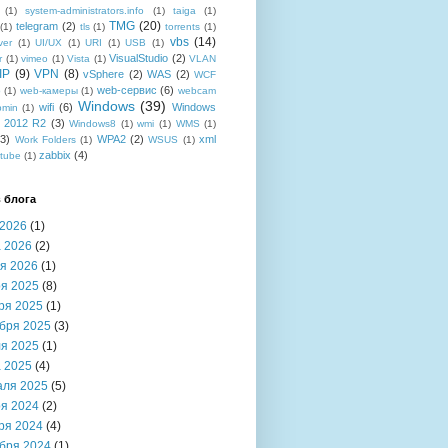
(1)
system-administrators.info
(1)
taiga
(1)
TMG
(20)
telegram
(2)
(1)
tls
(1)
torrents
(1)
vbs
(14)
ver
(1)
UI/UX
(1)
URI
(1)
USB
(1)
VisualStudio
(2)
r
(1)
vimeo
(1)
Vista
(1)
VLAN
IP
(9)
VPN
(8)
vSphere
(2)
WAS
(2)
WCF
web-сервис
(6)
b
(1)
web-камеры
(1)
webcam
Windows
(39)
wifi
(6)
Windows
bmin
(1)
r 2012 R2
(3)
Windows8
(1)
wmi
(1)
WMS
(1)
(3)
WPA2
(2)
xml
Work Folders
(1)
WSUS
(1)
zabbix
(4)
tube
(1)
 блога
2026
(1)
 2026
(2)
я 2026
(1)
я 2025
(8)
ря 2025
(1)
бря 2025
(3)
я 2025
(1)
 2025
(4)
аля 2025
(5)
я 2024
(2)
ря 2024
(4)
бря 2024
(1)