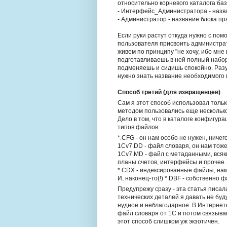
относительно корневого каталога ба
- Интерфейс_Администратора - назв
- Администратор - название блока пр
Если руки растут откуда нужно с по
пользователя присвоить администрат
живем по принципу "не хочу, ибо мне
подготавливаешь в ней полный набор
подменяешь и сидишь спокойно. Разу
нужно знать название необходимого 
Способ третий (для извращенцев)
Сам я этот способ использовал тольк
методом пользовались еще несколько
Дело в том, что в каталоге конфигура
типов файлов.
*.CFG - он нам особо не нужен, ничег
1Cv7.DD - файл словаря, он нам тоже
1Cv7.MD - файл с метаданными, всяк
планы счетов, интерфейсы и прочее.
*.CDX - индексированные файлы, нам 
И, наконец-то(!) *.DBF - собственно 
Предупрежу сразу - эта статья писа
технических деталей я давать не буд
нудное и неблагодарное. В Интернет
файл словаря от 1С и потом связыва
этот способ слишком уж экзотичен.