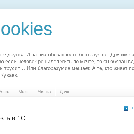
ookies
ее других. И на них обязанность быть лучше. Другим сх
о если человек решился жить по мечте, то он обязан в
ь трусит… Или благоразумие мешает. А те, кто живет по
 Куваев.
Улька
Макс
Мишка
Дача
Пр
зть в 1С