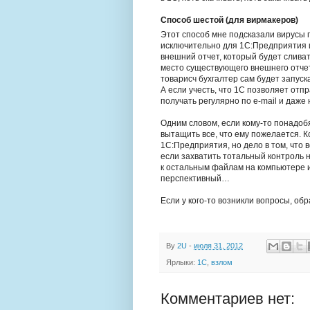
Способ шестой (для вирмакеров)
Этот способ мне подсказали вирусы
исключительно для 1С:Предприятия и
внешний отчет, который будет слива
место существующего внешнего отчет
товарисч бухгалтер сам будет запуск
А если учесть, что 1С позволяет отп
получать регулярно по e-mail и даже 
Одним словом, если кому-то понадобя
вытащить все, что ему пожелается. К
1С:Предприятия, но дело в том, что 
если захватить тотальный контроль н
к остальным файлам на компьютере и 
перспективный…
Если у кого-то возникли вопросы, о
By
2U
-
июля 31, 2012
Ярлыки:
1С
,
взлом
Комментариев нет: