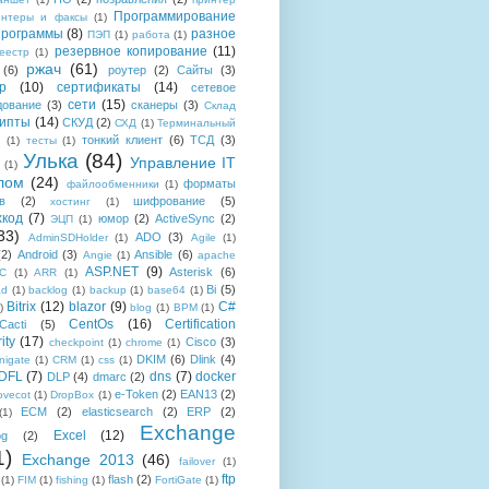
Программирование
интеры и факсы
(1)
рограммы
(8)
разное
ПЭП
(1)
работа
(1)
резервное копирование
(11)
еестр
(1)
ржач
(61)
(6)
роутер
(2)
Сайты
(3)
р
(10)
сертификаты
(14)
сетевое
сети
(15)
дование
(3)
сканеры
(3)
Склад
рипты
(14)
СКУД
(2)
СХД
(1)
Терминальный
тонкий клиент
(6)
ТСД
(3)
(1)
тесты
(1)
Улька
(84)
Управление IT
(1)
лом
(24)
форматы
файлообменники
(1)
в
(2)
шифрование
(5)
хостинг
(1)
хкод
(7)
юмор
(2)
ActiveSync
(2)
ЭЦП
(1)
33)
ADO
(3)
AdminSDHolder
(1)
Agile
(1)
(2)
Android
(3)
Ansible
(6)
Angie
(1)
apache
ASP.NET
(9)
Asterisk
(6)
C
(1)
ARR
(1)
Bi
(5)
ad
(1)
backlog
(1)
backup
(1)
base64
(1)
Bitrix
(12)
blazor
(9)
C#
)
blog
(1)
BPM
(1)
CentOs
(16)
Certification
Cacti
(5)
ity
(17)
Cisco
(3)
checkpoint
(1)
chrome
(1)
DKIM
(6)
Dlink
(4)
igate
(1)
CRM
(1)
css
(1)
 DFL
(7)
dns
(7)
docker
DLP
(4)
dmarc
(2)
e-Token
(2)
EAN13
(2)
ovecot
(1)
DropBox
(1)
ECM
(2)
elasticsearch
(2)
ERP
(2)
(1)
Exchange
Excel
(12)
og
(2)
1)
Exchange 2013
(46)
failover
(1)
ftp
flash
(2)
(1)
FIM
(1)
fishing
(1)
FortiGate
(1)