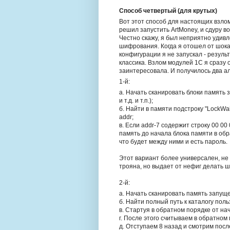
Способ четвертый (для крутых)
Вот этот способ для настоящих взлом
решил запустить ArtMoney, и сдуру 
Честно скажу, я был неприятно удивл
шифрования. Когда я отошел от шока 
конфигурации я не запускал - резуль
классика. Взлом модулей 1С я сразу 
заинтересовала. И получилось два а
1-й:
а. Начать сканировать блоки память 
и т.д. и т.п.);
б. Найти в памяти подстроку "LockW
addr;
в. Если addr-7 содержит строку 00 00
память до начала блока памяти в обр
что будет между ними и есть пароль.
Этот вариант более универсален, не
трояна, но выдает от нефиг делать ш
2-й:
а. Начать сканировать память запущ
б. Найти полный путь к каталогу пол
в. Стартуя в обратном порядке от на
г. После этого считываем в обратно
д. Отступаем 8 назад и смотрим после