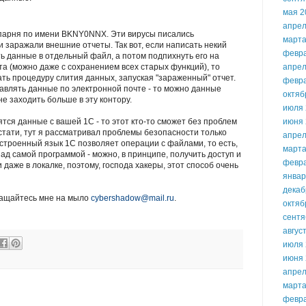
мая 2
апрел
 парня по имени BKNY0NNX. Эти вирусы писались
марта
 заражали внешние отчеты. Так вот, если написать некий
февр
ть данные в отдельный файл, а потом подпихнуть его на
а (можно даже с сохранением всех старых функций), то
апрел
ать процедуру слития данных, запуская "зараженный" отчет.
февр
равлять данные по электронной почте - то можно данные
октяб
не заходить больше в эту контору.
июля 
тся данные с вашей 1С - то этот кто-то сможет без проблем
июня 
стати, тут я рассматривал проблемы безопасности только
апрел
встроенный язык 1С позволяет операции с файлами, то есть,
марта
ад самой программой - можно, в принципе, получить доступ и
февр
даже в локалке, поэтому, господа хакеры, этот способ очень
январ
декаб
бращайтесь мне на мыло
cybershadow@mail.ru
.
октяб
сентя
авгус
июля 
июня 
апрел
марта
февр