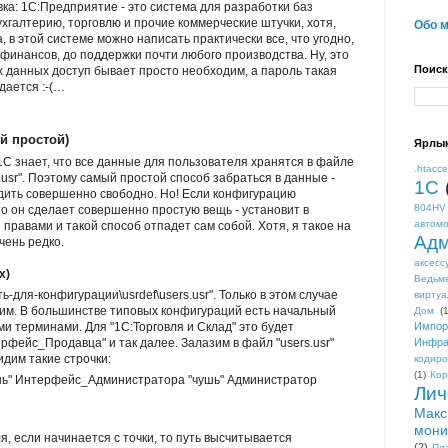
авка: 1С:Предприятие - это система для разработки баз
хгалтерию, торговлю и прочие коммерческие штучки, хотя,
Обо 
 в этой системе можно написать практически все, что угодно,
финансов, до поддержки почти любого производства. Ну, это
Поиск
их данных доступ бывает просто необходим, а пароль такая
дается :-(…
й простой)
Ярлы
С знает, что все данные для пользователя хранятся в файле
.htacc
.usr". Поэтому самый простой способ забраться в данные -
1С
одить совершенно свободно. Но! Если конфигурацию
804HV
о он сделает совершенно простую вещь - установит в
автом
равами и такой способ отпадет сам собой. Хотя, я такое на
Адм
чень редко.
аксесс
х)
Ведьм
-для-конфигурации\usrdef\users.usr". Только в этом случае
виртуа
ним. В большинстве типовых конфигураций есть начальный
Дом
(1
 терминами. Для "1С:Торговля и Склад" это будет
Импор
фейс_Продавца" и так далее. Залазим в файл "users.usr"
Инфра
дим такие строчки:
кодиро
(1)
Кор
"чушь" Интерфейс_Администратора "чушь" Администратор
Лич
Макс
мони
еля, если начинается с точки, то путь высчитывается
(2)
Пл