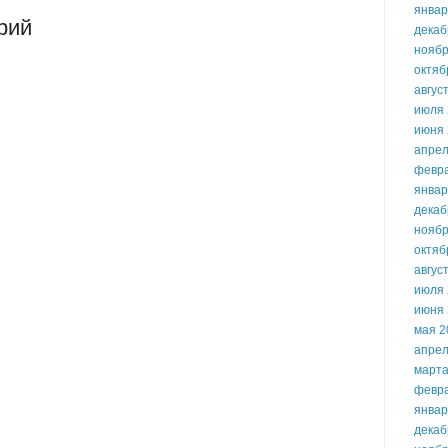
январ
рий
декаб
ноябр
октяб
авгус
июля 
июня 
апрел
февр
январ
декаб
ноябр
октяб
авгус
июля 
июня 
мая 2
апрел
марта
февр
январ
декаб