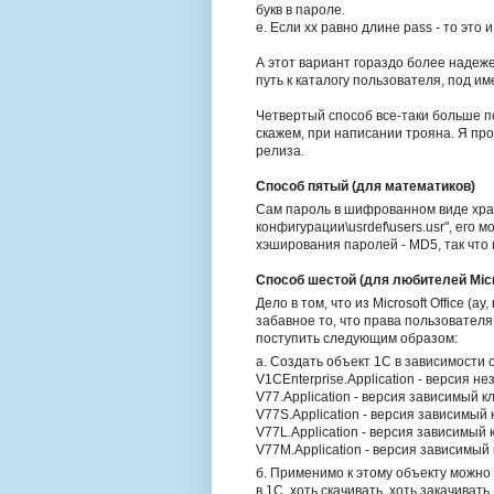
букв в пароле.
е. Если xx равно длине pass - то это 
А этот вариант гораздо более надеже
путь к каталогу пользователя, под и
Четвертый способ все-таки больше п
скажем, при написании трояна. Я пр
релиза.
Способ пятый (для математиков)
Сам пароль в шифрованном виде хран
конфигурации\usrdef\users.usr", его
хэширования паролей - MD5, так что 
Способ шестой (для любителей Micro
Дело в том, что из Microsoft Office 
забавное то, что права пользователя 
поступить следующим образом:
а. Создать объект 1С в зависимости 
V1CEnterprise.Application - версия н
V77.Application - версия зависимый к
V77S.Application - версия зависимый 
V77L.Application - версия зависимый 
V77M.Application - версия зависимый 
б. Применимо к этому объекту можно
в 1С, хоть скачивать, хоть закачивать