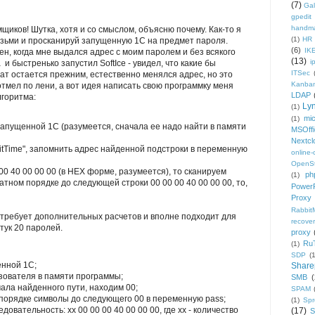
(7)
Gal
gpedit
handm
щиков! Шутка, хотя и со смыслом, объясню почему. Как-то я
(1)
HR
возьми и просканируй запущенную 1С на предмет пароля.
(6)
IK
ен, когда мне выдался адрес с моим паролем и без всякого
(13)
i
и быстренько запустил SoftIce - увидел, что какие бы
ITSec
тат остается прежним, естественно менялся адрес, но это
Kanba
отмел по лени, а вот идея написать свою программку меня
LDAP
лгоритма:
Ly
(1)
mic
(1)
запущенной 1С (разумеется, сначала ее надо найти в памяти
MSOffi
Nextcl
aitTime", запомнить адрес найденной подстроки в переменную
online
OpenS
 00 40 00 00 00 (в HEX форме, разумеется), то сканируем
ph
(1)
атном порядке до следующей строки 00 00 00 40 00 00 00, то,
PowerP
Proxy
Rabbi
 требует дополнительных расчетов и вполне подходит для
recover
тук 20 паролей.
proxy
Ru
(1)
SDP
(
енной 1С;
Share
ьзователя в памяти программы;
SMB
(
чала найденного пути, находим 00;
SPAM
м порядке символы до следующего 00 в переменную pass;
(1)
Sp
довательность: xx 00 00 00 40 00 00 00, где xx - количество
(17)