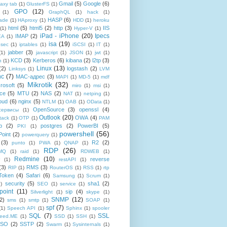
Gmail
(5)
Google
(6)
axy tab
(1)
GlusterFS
(1)
GPO
(12)
(1)
GraphQL
(1)
hack
(1)
HASP
(6)
ade
(1)
HAproxy
(1)
HDD
(1)
heroku
html
(5)
html5
(2)
http
(3)
IIS
(1)
Hyper-V
(1)
iPad - iPhone
(20)
Ipecs
IMAP
(2)
EA
(1)
isa
(19)
psec
(1)
iptables
(1)
iSCSI
(1)
IT
(1)
jabber
(3)
(1)
javascript
(1)
JSON
(1)
jwt
(1)
KCD
(3)
Kerberos
(6)
kibana
(2)
l2tp
(3)
n
(1)
Linux
(13)
(2)
logstash
(2)
Linksys
(1)
LVM
nc
(7)
MAC-адрес
(3)
MAPI
(1)
MD-5
(1)
mdf
Mikrotik
(32)
rosoft
(5)
miro
(1)
msi
(1)
ce
(5)
MTU
(2)
NAS
(2)
NAT
(1)
netping
(1)
oud
(6)
nginx
(5)
NTLM
(1)
OAB
(1)
OData
(1)
OpenSource
(3)
openssl
(4)
-сервисы
(1)
Outlook
(20)
OWA
(4)
tack
(1)
OTP
(1)
PAM
p
(2)
postgres
(2)
PowerBI
(5)
PKI
(1)
powershell
(56)
oint
(2)
powerquery
(1)
(3)
R2
(2)
punto
(1)
PWA
(1)
QNAP
(1)
RDP
(26)
tMQ
(1)
raid
(1)
RDWEB
(1)
Redmine
(10)
reverse
(1)
restAPI
(1)
(3)
RMS
(3)
RIP
(1)
RouterOS
(1)
RSS
(1)
rtp
Token
(4)
Safari
(6)
Samsung
(1)
Scrum
(1)
security
(5)
sha1
(2)
1)
SEO
(1)
service
(1)
point
(11)
sip
(4)
Silverlight
(1)
skype
(1)
SNMP
(12)
2)
sms
(1)
smtp
(1)
SOAP
(1)
spf
(7)
(1)
Speech API
(1)
Sphinx
(1)
spooler
SQL
(7)
SSL
reed.ME
(1)
SSD
(1)
SSH
(1)
SSO
(2)
SSTP
(2)
Swarm
(1)
Sysinternals
(1)