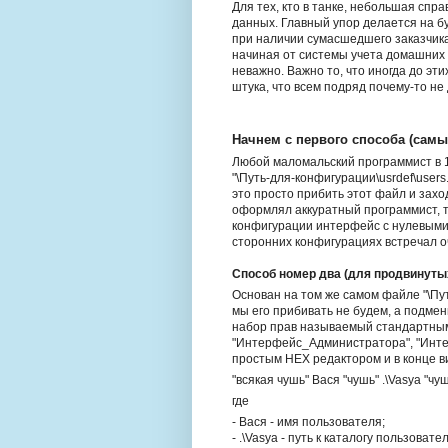
Для тех, кто в танке, небольшая спр
данных. Главный упор делается на бу
при наличии сумасшедшего заказчика,
начиная от системы учета домашних 
неважно. Важно то, что иногда до эт
штука, что всем подряд почему-то не 
Начнем с первого способа (самы
Любой маломальский программист в 1
"\Путь-для-конфигурации\usrdef\users
это просто прибить этот файл и зах
оформлял аккуратный программист, т
конфигурации интерфейс с нулевыми п
сторонних конфигурациях встречал о
Способ номер два (для продвинуты
Основан на том же самом файле "\Путь
мы его прибивать не будем, а подме
набор прав называемый стандартными
"Интерфейс_Администратора", "Интер
простым HEX редактором и в конце ви
"всякая чушь" Вася "чушь" .\Vasya 
где
- Вася - имя пользователя;
- .\Vasya - путь к каталогу пользоват