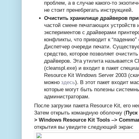
проблем, а в случае какого-то экзотич
не стоит пренебрегать инструкцией.
Очистить хранилище драйверов при
частой смене печатающих устройств 
экспериментов с драйверами принтер
конфликты, что приводит к “падению”
Диспетчер очереди печати. Существу
средство, которое позволяет очистит
драйверов. Эта утилита называется Cle
(cleanspl.exe) и входит в пакет специ
Resource Kit Windows Server 2003 (ска
можно
здесь
). В этот пакет входит ма
которые могут быть полезны системн
администраторам.
После загрузки пакета Resource Kit, его н
Затем открыть командную оболочку (
Пуск
> Windows Resource Kit Tools –> Comman
открытия вы увидите следующий экран: