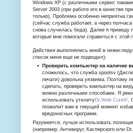
Windows XP (с различными сирвис паками
Server 2003 (при работе его в качестве пр
только). Проблема особенно неприятна с
(сейчас служба работает, а через полчаса
снова случилась беда). Далее я приведу 
которые мне помогали справиться с этой 
Действия выполнялись мной в нижеследу
список меня еще не подводил):
Проверить компьютер на наличие в
сложилось, что служба spoolsv (Дисп
печати) довольна уязвима. Поэтому п
сделать, проверить компьютер на вир
можно различными способами. Я рек
использовать утилиту
Dr.Web CureIt!
.
позволит вам в текущий момент избав
вредоносных программ.
Разумеется, лучше использовать полноце
(например, Антивирус Касперского или Dr.