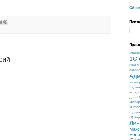
Обо 
Поиск
Ярлы
.htacc
1С
рий
804HV
автом
Адм
аксесс
Ведьм
виртуа
Дом
(1
Импор
Инфра
кодиро
(1)
Кор
Лич
Макс
мони
(2)
Пл