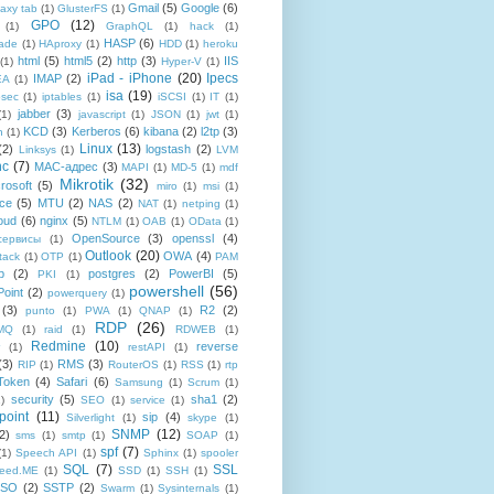
Gmail
(5)
Google
(6)
axy tab
(1)
GlusterFS
(1)
GPO
(12)
(1)
GraphQL
(1)
hack
(1)
HASP
(6)
ade
(1)
HAproxy
(1)
HDD
(1)
heroku
html
(5)
html5
(2)
http
(3)
IIS
(1)
Hyper-V
(1)
iPad - iPhone
(20)
Ipecs
IMAP
(2)
EA
(1)
isa
(19)
psec
(1)
iptables
(1)
iSCSI
(1)
IT
(1)
jabber
(3)
(1)
javascript
(1)
JSON
(1)
jwt
(1)
KCD
(3)
Kerberos
(6)
kibana
(2)
l2tp
(3)
n
(1)
Linux
(13)
(2)
logstash
(2)
Linksys
(1)
LVM
nc
(7)
MAC-адрес
(3)
MAPI
(1)
MD-5
(1)
mdf
Mikrotik
(32)
rosoft
(5)
miro
(1)
msi
(1)
ce
(5)
MTU
(2)
NAS
(2)
NAT
(1)
netping
(1)
oud
(6)
nginx
(5)
NTLM
(1)
OAB
(1)
OData
(1)
OpenSource
(3)
openssl
(4)
-сервисы
(1)
Outlook
(20)
OWA
(4)
tack
(1)
OTP
(1)
PAM
p
(2)
postgres
(2)
PowerBI
(5)
PKI
(1)
powershell
(56)
oint
(2)
powerquery
(1)
(3)
R2
(2)
punto
(1)
PWA
(1)
QNAP
(1)
RDP
(26)
tMQ
(1)
raid
(1)
RDWEB
(1)
Redmine
(10)
reverse
(1)
restAPI
(1)
(3)
RMS
(3)
RIP
(1)
RouterOS
(1)
RSS
(1)
rtp
Token
(4)
Safari
(6)
Samsung
(1)
Scrum
(1)
security
(5)
sha1
(2)
1)
SEO
(1)
service
(1)
point
(11)
sip
(4)
Silverlight
(1)
skype
(1)
SNMP
(12)
2)
sms
(1)
smtp
(1)
SOAP
(1)
spf
(7)
(1)
Speech API
(1)
Sphinx
(1)
spooler
SQL
(7)
SSL
reed.ME
(1)
SSD
(1)
SSH
(1)
SSO
(2)
SSTP
(2)
Swarm
(1)
Sysinternals
(1)