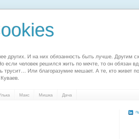
ookies
ее других. И на них обязанность быть лучше. Другим сх
о если человек решился жить по мечте, то он обязан в
ь трусит… Или благоразумие мешает. А те, кто живет по
 Куваев.
Улька
Макс
Мишка
Дача
Пр