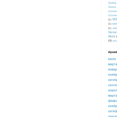
Syslog
Teams
turnser
vCente
VO
(1)
(1)
we
(1)
we
Serve
Word
(4)
you
Архив
июля 
марта
январ
ноябр
октяб
сентя
апрел
марта
февр
ноябр
октяб
сентя