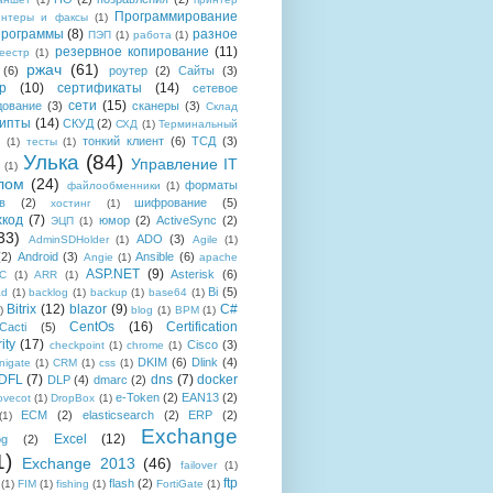
Программирование
интеры и факсы
(1)
рограммы
(8)
разное
ПЭП
(1)
работа
(1)
резервное копирование
(11)
еестр
(1)
ржач
(61)
(6)
роутер
(2)
Сайты
(3)
р
(10)
сертификаты
(14)
сетевое
сети
(15)
дование
(3)
сканеры
(3)
Склад
рипты
(14)
СКУД
(2)
СХД
(1)
Терминальный
тонкий клиент
(6)
ТСД
(3)
(1)
тесты
(1)
Улька
(84)
Управление IT
(1)
лом
(24)
форматы
файлообменники
(1)
в
(2)
шифрование
(5)
хостинг
(1)
хкод
(7)
юмор
(2)
ActiveSync
(2)
ЭЦП
(1)
33)
ADO
(3)
AdminSDHolder
(1)
Agile
(1)
(2)
Android
(3)
Ansible
(6)
Angie
(1)
apache
ASP.NET
(9)
Asterisk
(6)
C
(1)
ARR
(1)
Bi
(5)
ad
(1)
backlog
(1)
backup
(1)
base64
(1)
Bitrix
(12)
blazor
(9)
C#
)
blog
(1)
BPM
(1)
CentOs
(16)
Certification
Cacti
(5)
ity
(17)
Cisco
(3)
checkpoint
(1)
chrome
(1)
DKIM
(6)
Dlink
(4)
igate
(1)
CRM
(1)
css
(1)
 DFL
(7)
dns
(7)
docker
DLP
(4)
dmarc
(2)
e-Token
(2)
EAN13
(2)
ovecot
(1)
DropBox
(1)
ECM
(2)
elasticsearch
(2)
ERP
(2)
(1)
Exchange
Excel
(12)
og
(2)
1)
Exchange 2013
(46)
failover
(1)
ftp
flash
(2)
(1)
FIM
(1)
fishing
(1)
FortiGate
(1)