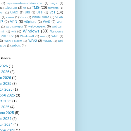
(1)
system-administrators.info
(1)
taiga
(1)
TMG
(20)
telegram
(2)
(1)
tls
(1)
torrents
(1)
vbs
(14)
ver
(1)
UI/UX
(1)
URI
(1)
USB
(1)
VisualStudio
(2)
r
(1)
vimeo
(1)
Vista
(1)
VLAN
IP
(9)
VPN
(8)
vSphere
(2)
WAS
(2)
WCF
web-сервис
(6)
b
(1)
web-камеры
(1)
webcam
Windows
(39)
wifi
(6)
Windows
bmin
(1)
r 2012 R2
(3)
Windows8
(1)
wmi
(1)
WMS
(1)
(3)
WPA2
(2)
xml
Work Folders
(1)
WSUS
(1)
zabbix
(4)
tube
(1)
 блога
2026
(1)
 2026
(2)
я 2026
(1)
я 2025
(8)
ря 2025
(1)
бря 2025
(3)
я 2025
(1)
 2025
(4)
аля 2025
(5)
я 2024
(2)
ря 2024
(4)
бря 2024
(1)