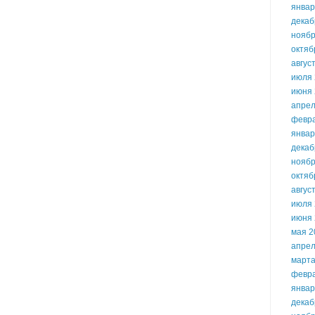
январ
декаб
ноябр
октяб
авгус
июля 
июня 
апрел
февр
январ
декаб
ноябр
октяб
авгус
июля 
июня 
мая 2
апрел
марта
февр
январ
декаб