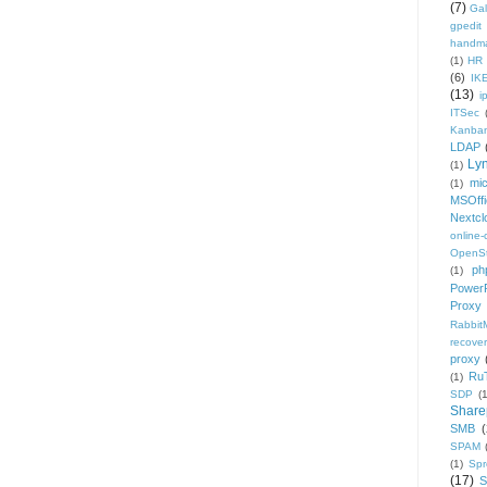
(7)
Gal
gpedit
handm
(1)
HR
(6)
IK
(13)
i
ITSec
Kanba
LDAP
Ly
(1)
mic
(1)
MSOffi
Nextcl
online
OpenS
ph
(1)
PowerP
Proxy
Rabbi
recover
proxy
Ru
(1)
SDP
(
Share
SMB
(
SPAM
(1)
Sp
(17)