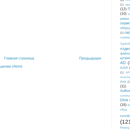
(1)
пр
(12)
П
(10)
р
ржака
серве
обору
ск
(1)
сервер
Турбо9
отде
файло
штри
Главная страница
Предыдущее
AD
(
щению (Atom)
AJAX
(1)
AP
AutoC
BIMI
(1
(11)
Author
commun
Dlink
(16)
d
eBay
eventl
(12
ffmpeg