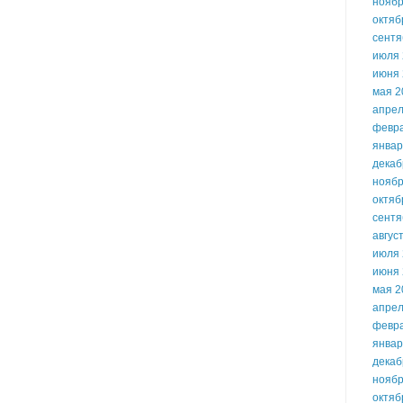
ноябр
октяб
сентя
июля 
июня 
мая 2
апрел
февр
январ
декаб
ноябр
октяб
сентя
авгус
июля 
июня 
мая 2
апрел
февр
январ
декаб
ноябр
октяб