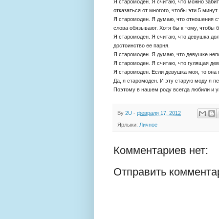
Я старомоден. Я считаю, что можно забит
отказаться от многого, чтобы эти 5 мину
Я старомоден. Я думаю, что отношения ст
слова обязывают. Хотя бы к тому, чтобы 
Я старомоден. Я считаю, что девушка до
достоинство ее парня.
Я старомоден. Я думаю, что девушке неп
Я старомоден. Я считаю, что гулящая дев
Я старомоден. Если девушка моя, то она 
Да, я старомоден. И эту старую моду я п
Поэтому в нашем роду всегда любили и у
By
2U
-
февраля 17, 2012
Ярлыки:
Личное
Комментариев нет:
Отправить коммента