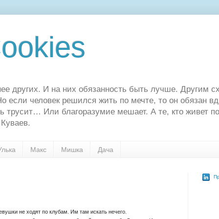
ookies
ее других. И на них обязанность быть лучше. Другим сх
о если человек решился жить по мечте, то он обязан в
ь трусит… Или благоразумие мешает. А те, кто живет по
 Куваев.
Улька
Макс
Мишка
Дача
Пр
вушки не ходят по клубам. Им там искать нечего.