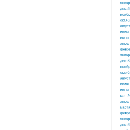
январ
декаб
ноябр
октяб
авгус
июля 
июня 
апрел
февр
январ
декаб
ноябр
октяб
авгус
июля 
июня 
мая 2
апрел
марта
февр
январ
декаб