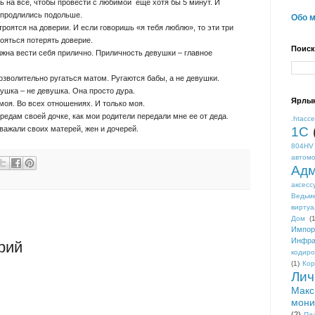
ь на все, чтобы провести с любимой еще хотя бы 5 минут. И
т продлились подольше.
Обо 
роятся на доверии. И если говоришь «я тебя люблю», то эти три
бояться потерять доверие.
Поиск
лжна вести себя прилично. Приличность девушки – главное
озволительно ругаться матом. Ругаются бабы, а не девушки.
ушка – не девушка. Она просто дура.
Ярлы
моя. Во всех отношениях. И только моя.
ередам своей дочке, как мои родители передали мне ее от деда.
.htacc
важали своих матерей, жен и дочерей.
1С
804HV
автом
Адм
аксесс
Ведьм
виртуа
Дом
(1
Импор
Инфра
рий
кодиро
(1)
Кор
Лич
Макс
мони
(2)
Пл