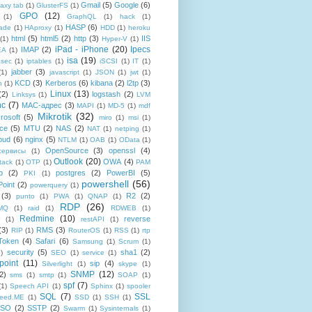
Gmail
(5)
Google
(6)
axy tab
(1)
GlusterFS
(1)
GPO
(12)
(1)
GraphQL
(1)
hack
(1)
HASP
(6)
ade
(1)
HAproxy
(1)
HDD
(1)
heroku
html
(5)
html5
(2)
http
(3)
IIS
(1)
Hyper-V
(1)
iPad - iPhone
(20)
Ipecs
IMAP
(2)
EA
(1)
isa
(19)
psec
(1)
iptables
(1)
iSCSI
(1)
IT
(1)
jabber
(3)
(1)
javascript
(1)
JSON
(1)
jwt
(1)
KCD
(3)
Kerberos
(6)
kibana
(2)
l2tp
(3)
n
(1)
Linux
(13)
(2)
logstash
(2)
Linksys
(1)
LVM
nc
(7)
MAC-адрес
(3)
MAPI
(1)
MD-5
(1)
mdf
Mikrotik
(32)
rosoft
(5)
miro
(1)
msi
(1)
ce
(5)
MTU
(2)
NAS
(2)
NAT
(1)
netping
(1)
oud
(6)
nginx
(5)
NTLM
(1)
OAB
(1)
OData
(1)
OpenSource
(3)
openssl
(4)
-сервисы
(1)
Outlook
(20)
OWA
(4)
tack
(1)
OTP
(1)
PAM
p
(2)
postgres
(2)
PowerBI
(5)
PKI
(1)
powershell
(56)
oint
(2)
powerquery
(1)
(3)
R2
(2)
punto
(1)
PWA
(1)
QNAP
(1)
RDP
(26)
tMQ
(1)
raid
(1)
RDWEB
(1)
Redmine
(10)
reverse
(1)
restAPI
(1)
(3)
RMS
(3)
RIP
(1)
RouterOS
(1)
RSS
(1)
rtp
Token
(4)
Safari
(6)
Samsung
(1)
Scrum
(1)
security
(5)
sha1
(2)
1)
SEO
(1)
service
(1)
point
(11)
sip
(4)
Silverlight
(1)
skype
(1)
SNMP
(12)
2)
sms
(1)
smtp
(1)
SOAP
(1)
spf
(7)
(1)
Speech API
(1)
Sphinx
(1)
spooler
SQL
(7)
SSL
reed.ME
(1)
SSD
(1)
SSH
(1)
SSO
(2)
SSTP
(2)
Swarm
(1)
Sysinternals
(1)