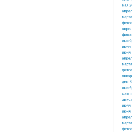
мая 2
апрел
марта
февр
апрел
февр
октяб
июля 
июня 
апрел
марта
февр
январ
декаб
октяб
сентя
авгус
июля 
июня 
апрел
марта
февр