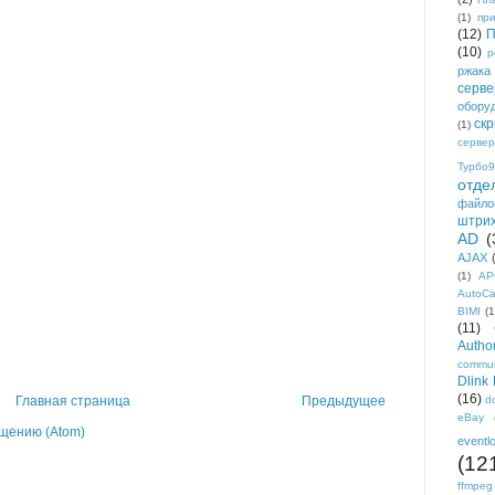
(1)
пр
(12)
П
(10)
р
ржака
серве
обору
ск
(1)
сервер
Турбо9
отде
файло
штри
AD
(
AJAX
(1)
AP
AutoC
BIMI
(1
(11)
Author
commun
Dlink
(16)
d
Главная страница
Предыдущее
eBay
щению (Atom)
eventl
(12
ffmpeg