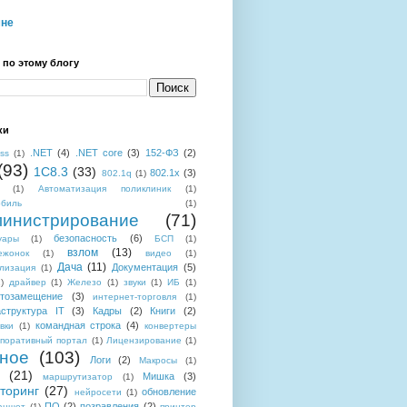
мне
 по этому блогу
ки
.NET
(4)
.NET core
(3)
152-ФЗ
(2)
ess
(1)
(93)
1C8.3
(33)
802.1x
(3)
802.1q
(1)
(1)
Автоматизация поликлиник
(1)
обиль
(1)
инистрирование
(71)
безопасность
(6)
уары
(1)
БСП
(1)
взлом
(13)
ежонок
(1)
видео
(1)
Дача
(11)
Документация
(5)
лизация
(1)
)
драйвер
(1)
Железо
(1)
звуки
(1)
ИБ
(1)
тозамещение
(3)
интернет-торговля
(1)
структура IT
(3)
Кадры
(2)
Книги
(2)
командная строка
(4)
вки
(1)
конвертеры
поративный портал
(1)
Лицензирование
(1)
ное
(103)
Логи
(2)
Макросы
(1)
(21)
Мишка
(3)
маршрутизатор
(1)
торинг
(27)
обновление
нейросети
(1)
ПО
(2)
позравления
(2)
аншет
(1)
принтер