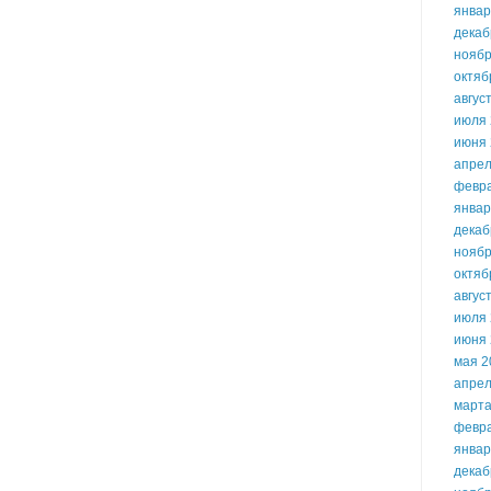
январ
декаб
ноябр
октяб
авгус
июля 
июня 
апрел
февр
январ
декаб
ноябр
октяб
авгус
июля 
июня 
мая 2
апрел
марта
февр
январ
декаб