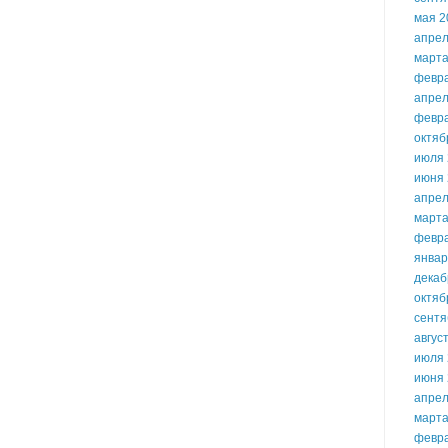
мая 2
апрел
марта
февр
апрел
февр
октяб
июля 
июня 
апрел
марта
февр
январ
декаб
октяб
сентя
авгус
июля 
июня 
апрел
марта
февр