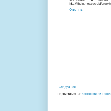
http://ithelp.moy.su/publ/proe
Ответить
Следующее
Подписаться на:
Комментарии к сооб