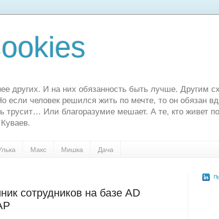
ookies
ее других. И на них обязанность быть лучше. Другим сх
о если человек решился жить по мечте, то он обязан в
ь трусит… Или благоразумие мешает. А те, кто живет по
 Куваев.
Улька
Макс
Мишка
Дача
Пр
ник сотрудников на базе AD
DAP