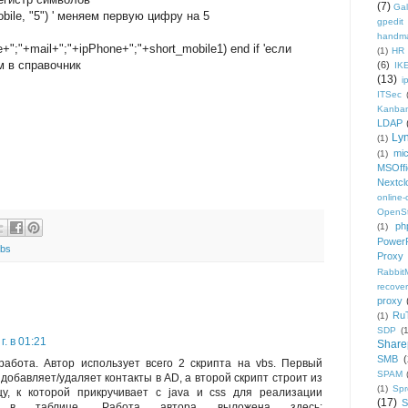
(7)
Gal
obile, "5") ' меняем первую цифру на 5
gpedit
handm
le+";"+mail+";"+ipPhone+";"+short_mobile1) end if 'если
(1)
HR
м в справочник
(6)
IK
(13)
i
ITSec
Kanba
LDAP
Ly
(1)
mic
(1)
MSOffi
Nextcl
online
OpenS
ph
(1)
PowerP
bs
Proxy
Rabbi
recover
proxy
Ru
(1)
SDP
(
. в 01:21
Share
SMB
(
абота. Автор использует всего 2 скрипта на vbs. Первый
SPAM
добавляет/удаляет контакты в AD, а второй скрипт строит из
(1)
Sp
ицу, к которой прикручивает с java и css для реализации
(17)
 в таблице. Работа автора выложена здесь: