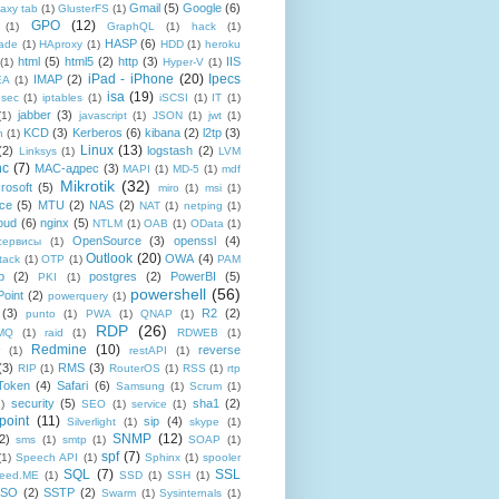
Gmail
(5)
Google
(6)
axy tab
(1)
GlusterFS
(1)
GPO
(12)
(1)
GraphQL
(1)
hack
(1)
HASP
(6)
ade
(1)
HAproxy
(1)
HDD
(1)
heroku
html
(5)
html5
(2)
http
(3)
IIS
(1)
Hyper-V
(1)
iPad - iPhone
(20)
Ipecs
IMAP
(2)
EA
(1)
isa
(19)
psec
(1)
iptables
(1)
iSCSI
(1)
IT
(1)
jabber
(3)
(1)
javascript
(1)
JSON
(1)
jwt
(1)
KCD
(3)
Kerberos
(6)
kibana
(2)
l2tp
(3)
n
(1)
Linux
(13)
(2)
logstash
(2)
Linksys
(1)
LVM
nc
(7)
MAC-адрес
(3)
MAPI
(1)
MD-5
(1)
mdf
Mikrotik
(32)
rosoft
(5)
miro
(1)
msi
(1)
ce
(5)
MTU
(2)
NAS
(2)
NAT
(1)
netping
(1)
oud
(6)
nginx
(5)
NTLM
(1)
OAB
(1)
OData
(1)
OpenSource
(3)
openssl
(4)
-сервисы
(1)
Outlook
(20)
OWA
(4)
tack
(1)
OTP
(1)
PAM
p
(2)
postgres
(2)
PowerBI
(5)
PKI
(1)
powershell
(56)
oint
(2)
powerquery
(1)
(3)
R2
(2)
punto
(1)
PWA
(1)
QNAP
(1)
RDP
(26)
tMQ
(1)
raid
(1)
RDWEB
(1)
Redmine
(10)
reverse
(1)
restAPI
(1)
(3)
RMS
(3)
RIP
(1)
RouterOS
(1)
RSS
(1)
rtp
Token
(4)
Safari
(6)
Samsung
(1)
Scrum
(1)
security
(5)
sha1
(2)
1)
SEO
(1)
service
(1)
point
(11)
sip
(4)
Silverlight
(1)
skype
(1)
SNMP
(12)
2)
sms
(1)
smtp
(1)
SOAP
(1)
spf
(7)
(1)
Speech API
(1)
Sphinx
(1)
spooler
SQL
(7)
SSL
reed.ME
(1)
SSD
(1)
SSH
(1)
SSO
(2)
SSTP
(2)
Swarm
(1)
Sysinternals
(1)