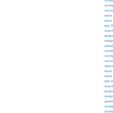
ноябр
октяб
сентя
июля 
июня 
мая 2
апрел
февр
январ
декаб
ноябр
октяб
сентя
авгус
июля 
июня 
мая 2
апрел
февр
январ
декаб
ноябр
октяб