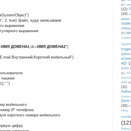
(1)
пр
(12)
П
(10)
р
ileSystemObject")
ржака
xt", 2, true) 'файл, куда записываем
серве
ого выражения
обору
регулярного выражения
ск
(1)
сервер
Турбо9
=
ИМЯ ДОМЕНА1
,dc=
ИМЯ ДОМЕНА2
")
отде
файло
;E-mail;Внутренний;Короткий мобильный")
штри
AD
(
AJAX
пользователя
(1)
AP
м лишнее
AutoC
BIMI
(1
)," ")
(11)
Author
commun
Dlink
омер мобильного
(16)
d
 номер IP телефона
eBay
 для короткого номера мобильного
eventl
(12
 первую цифру
ffmpeg
регистр символов