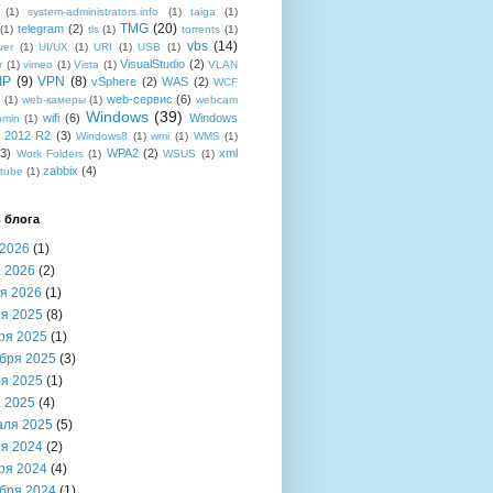
(1)
system-administrators.info
(1)
taiga
(1)
TMG
(20)
telegram
(2)
(1)
tls
(1)
torrents
(1)
vbs
(14)
ver
(1)
UI/UX
(1)
URI
(1)
USB
(1)
VisualStudio
(2)
r
(1)
vimeo
(1)
Vista
(1)
VLAN
IP
(9)
VPN
(8)
vSphere
(2)
WAS
(2)
WCF
web-сервис
(6)
b
(1)
web-камеры
(1)
webcam
Windows
(39)
wifi
(6)
Windows
bmin
(1)
r 2012 R2
(3)
Windows8
(1)
wmi
(1)
WMS
(1)
(3)
WPA2
(2)
xml
Work Folders
(1)
WSUS
(1)
zabbix
(4)
tube
(1)
 блога
2026
(1)
 2026
(2)
я 2026
(1)
я 2025
(8)
ря 2025
(1)
бря 2025
(3)
я 2025
(1)
 2025
(4)
аля 2025
(5)
я 2024
(2)
ря 2024
(4)
бря 2024
(1)