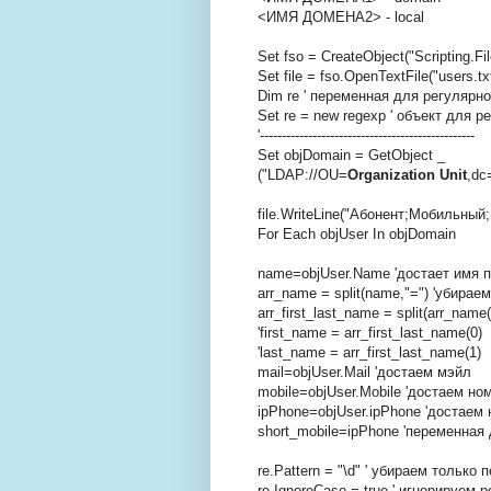
<ИМЯ ДОМЕНА2> - local
Set fso = CreateObject("Scripting.F
Set file = fso.OpenTextFile("users.t
Dim re ' переменная для регулярн
Set re = new regexp ' объект для 
'-------------------------------------------------
Set objDomain = GetObject _
("LDAP://OU=
Organization Unit
,dc
file.WriteLine("Абонент;Мобильный
For Each objUser In objDomain
name=objUser.Name 'достает имя 
arr_name = split(name,"=") 'убирае
arr_first_last_name = split(arr_name(1
'first_name = arr_first_last_name(0)
'last_name = arr_first_last_name(1)
mail=objUser.Mail 'достаем мэйл
mobile=objUser.Mobile 'достаем н
ipPhone=objUser.ipPhone 'достаем
short_mobile=ipPhone 'переменная
re.Pattern = "\d" ' убираем только
re.IgnoreCase = true ' игнорируем 