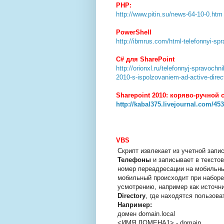
PHP:
http://www.pitin.su/news-64-10-0.htm
PowerShell
http://ibmrus.com/html-telefonnyi-spr
C# для SharePoint
http://orionxl.ru/telefonnyj-spravochn
2010-s-ispolzovaniem-ad-active-direc
Sharepoint 2010: коряво-ручной
http://kabal375.livejournal.com/45
VBS
Скрипт извлекает из учетной зап
Телефоны
и записывает в тексто
номер переадресации на мобильны
мобильный происходит при наборе
усмотрению, например как источн
Directory
, где находятся пользова
Например:
домен domain.local
<ИМЯ ДОМЕНА1> - domain