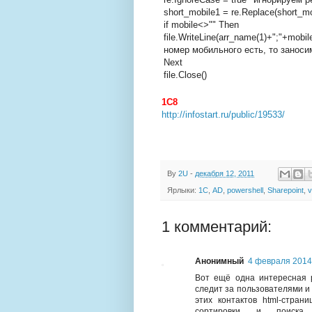
short_mobile1 = re.Replace(short_m
if mobile<>"" Then
file.WriteLine(arr_name(1)+";"+mobi
номер мобильного есть, то заноси
Next
file.Close()
1C8
http://infostart.ru/public/19533/
By
2U
-
декабря 12, 2011
Ярлыки:
1С
,
AD
,
powershell
,
Sharepoint
,
v
1 комментарий:
Анонимный
4 февраля 2014 г
Вот ещё одна интересная р
следит за пользователями и 
этих контактов html-стран
сортировки и поиска