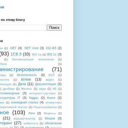
мне
 по этому блогу
ки
.NET
(4)
.NET core
(3)
152-ФЗ
(2)
ess
(1)
(93)
1C8.3
(33)
802.1x
(3)
802.1q
(1)
(1)
Автоматизация поликлиник
(1)
обиль
(1)
инистрирование
(71)
безопасность
(6)
уары
(1)
БСП
(1)
взлом
(13)
ежонок
(1)
видео
(1)
Дача
(11)
Документация
(5)
лизация
(1)
)
драйвер
(1)
Железо
(1)
звуки
(1)
ИБ
(1)
тозамещение
(3)
интернет-торговля
(1)
структура IT
(3)
Кадры
(2)
Книги
(2)
командная строка
(4)
вки
(1)
конвертеры
поративный портал
(1)
Лицензирование
(1)
ное
(103)
Логи
(2)
Макросы
(1)
(21)
Мишка
(3)
маршрутизатор
(1)
торинг
(27)
обновление
нейросети
(1)
ПО
(2)
позравления
(2)
аншет
(1)
принтер