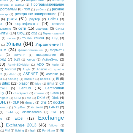
Программирование
интеры и факсы
(1)
рограммы
(8)
разное
ПЭП
(1)
работа
(1)
резервное копирование
(11)
еестр
(1)
ржач
(61)
(6)
роутер
(2)
Сайты
(3)
р
(10)
сертификаты
(14)
сетевое
сети
(15)
дование
(3)
сканеры
(3)
Склад
рипты
(14)
СКУД
(2)
СХД
(1)
Терминальный
тонкий клиент
(6)
ТСД
(3)
(1)
тесты
(1)
Улька
(84)
Управление IT
(1)
лом
(24)
форматы
файлообменники
(1)
в
(2)
шифрование
(5)
хостинг
(1)
хкод
(7)
юмор
(2)
ActiveSync
(2)
ЭЦП
(1)
33)
ADO
(3)
AdminSDHolder
(1)
Agile
(1)
(2)
Android
(3)
Ansible
(6)
Angie
(1)
apache
ASP.NET
(9)
Asterisk
(6)
C
(1)
ARR
(1)
Bi
(5)
ad
(1)
backlog
(1)
backup
(1)
base64
(1)
Bitrix
(12)
blazor
(9)
C#
)
blog
(1)
BPM
(1)
CentOs
(16)
Certification
Cacti
(5)
ity
(17)
Cisco
(3)
checkpoint
(1)
chrome
(1)
DKIM
(6)
Dlink
(4)
igate
(1)
CRM
(1)
css
(1)
 DFL
(7)
dns
(7)
docker
DLP
(4)
dmarc
(2)
e-Token
(2)
EAN13
(2)
ovecot
(1)
DropBox
(1)
ECM
(2)
elasticsearch
(2)
ERP
(2)
(1)
Exchange
Excel
(12)
og
(2)
1)
Exchange 2013
(46)
failover
(1)
ftp
flash
(2)
(1)
FIM
(1)
fishing
(1)
FortiGate
(1)