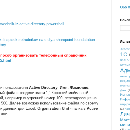
Обо 
Поиск
avochnik-iz-active-directory-powershell
ik-ili-spisok-sotrudnikov-na-c-dlya-sharepoint-foundatation-
Ярлы
tory
.htacc
1С
 способ организовать телефонный справочник
35.html
804HV
автом
Адм
аксесс
Ведьм
виртуа
иси пользователя
Active Directory
,
Имя
,
Фамилию
,
Дом
(1
вый файл с разделителем ";".Короткий мобильный -
Импор
й, например внутренний номер 100, переадресация на
Инфра
 500. Далее возможно использование файла по своему
кодиро
ик данных для Excel.
Organization Unit
- папка в
Active
(1)
Кор
Лич
тели.
Макс
мони
(2)
Пл