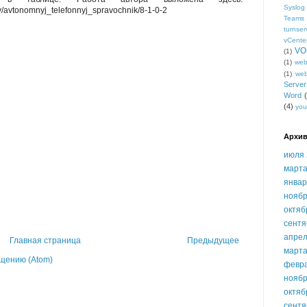
Syslog
kty/avtonomnyj_telefonnyj_spravochnik/8-1-0-2
Teams
turnser
vCente
VO
(1)
(1)
we
(1)
we
Serve
Word
(4)
you
Архив
июля 
марта
январ
ноябр
октяб
сентя
апрел
Главная страница
Предыдущее
марта
щению (Atom)
февр
ноябр
октяб
сентя