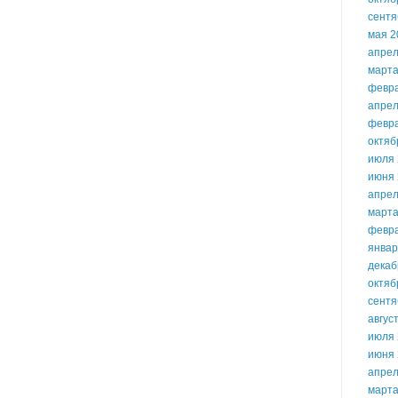
сентя
мая 2
апрел
марта
февр
апрел
февр
октяб
июля 
июня 
апрел
марта
февр
январ
декаб
октяб
сентя
авгус
июля 
июня 
апрел
марта