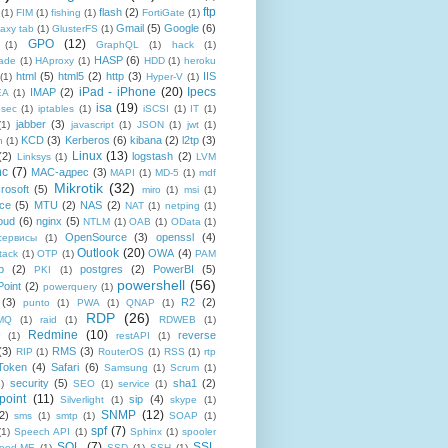
ftp
flash
(2)
(1)
FIM
(1)
fishing
(1)
FortiGate
(1)
Gmail
(5)
Google
(6)
axy tab
(1)
GlusterFS
(1)
GPO
(12)
(1)
GraphQL
(1)
hack
(1)
HASP
(6)
ade
(1)
HAproxy
(1)
HDD
(1)
heroku
html
(5)
html5
(2)
http
(3)
IIS
(1)
Hyper-V
(1)
iPad - iPhone
(20)
Ipecs
IMAP
(2)
EA
(1)
isa
(19)
psec
(1)
iptables
(1)
iSCSI
(1)
IT
(1)
jabber
(3)
(1)
javascript
(1)
JSON
(1)
jwt
(1)
KCD
(3)
Kerberos
(6)
kibana
(2)
l2tp
(3)
n
(1)
Linux
(13)
(2)
logstash
(2)
Linksys
(1)
LVM
nc
(7)
MAC-адрес
(3)
MAPI
(1)
MD-5
(1)
mdf
Mikrotik
(32)
rosoft
(5)
miro
(1)
msi
(1)
ce
(5)
MTU
(2)
NAS
(2)
NAT
(1)
netping
(1)
oud
(6)
nginx
(5)
NTLM
(1)
OAB
(1)
OData
(1)
OpenSource
(3)
openssl
(4)
-сервисы
(1)
Outlook
(20)
OWA
(4)
tack
(1)
OTP
(1)
PAM
p
(2)
postgres
(2)
PowerBI
(5)
PKI
(1)
powershell
(56)
oint
(2)
powerquery
(1)
(3)
R2
(2)
punto
(1)
PWA
(1)
QNAP
(1)
RDP
(26)
tMQ
(1)
raid
(1)
RDWEB
(1)
Redmine
(10)
reverse
(1)
restAPI
(1)
(3)
RMS
(3)
RIP
(1)
RouterOS
(1)
RSS
(1)
rtp
Token
(4)
Safari
(6)
Samsung
(1)
Scrum
(1)
security
(5)
sha1
(2)
1)
SEO
(1)
service
(1)
point
(11)
sip
(4)
Silverlight
(1)
skype
(1)
SNMP
(12)
2)
sms
(1)
smtp
(1)
SOAP
(1)
spf
(7)
(1)
Speech API
(1)
Sphinx
(1)
spooler
SQL
(7)
SSL
reed.ME
(1)
SSD
(1)
SSH
(1)