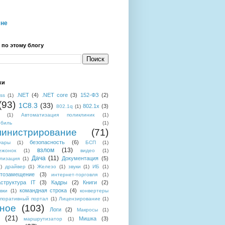
мне
 по этому блогу
ки
.NET
(4)
.NET core
(3)
152-ФЗ
(2)
ess
(1)
(93)
1C8.3
(33)
802.1x
(3)
802.1q
(1)
(1)
Автоматизация поликлиник
(1)
обиль
(1)
инистрирование
(71)
безопасность
(6)
уары
(1)
БСП
(1)
взлом
(13)
ежонок
(1)
видео
(1)
Дача
(11)
Документация
(5)
лизация
(1)
)
драйвер
(1)
Железо
(1)
звуки
(1)
ИБ
(1)
тозамещение
(3)
интернет-торговля
(1)
структура IT
(3)
Кадры
(2)
Книги
(2)
командная строка
(4)
вки
(1)
конвертеры
поративный портал
(1)
Лицензирование
(1)
ное
(103)
Логи
(2)
Макросы
(1)
(21)
Мишка
(3)
маршрутизатор
(1)