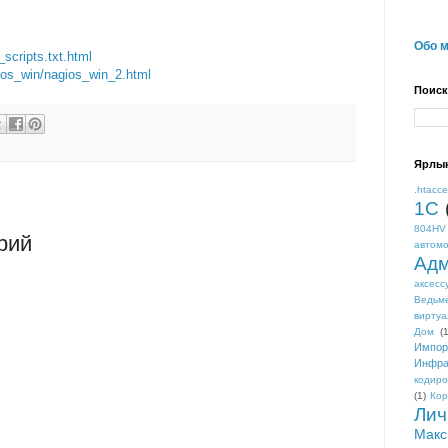
Обо 
scripts.txt.html
ios_win/nagios_win_2.html
Поиск
Ярлы
.htacc
1С
804HV
рий
автом
Адм
аксесс
Ведьм
виртуа
Дом
(1
Импор
Инфра
кодиро
(1)
Кор
Лич
Макс