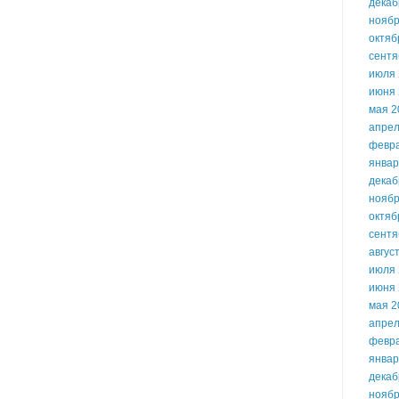
декаб
ноябр
октяб
сентя
июля 
июня 
мая 2
апрел
февр
январ
декаб
ноябр
октяб
сентя
авгус
июля 
июня 
мая 2
апрел
февр
январ
декаб
ноябр