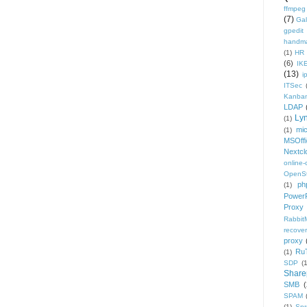
ffmpeg
(7)
Gal
gpedit
handm
(1)
HR
(6)
IK
(13)
i
ITSec
Kanba
LDAP
Ly
(1)
mic
(1)
MSOffi
Nextcl
online
OpenS
ph
(1)
PowerP
Proxy
Rabbi
recover
proxy
Ru
(1)
SDP
(
Share
SMB
(
SPAM
(1)
Sp