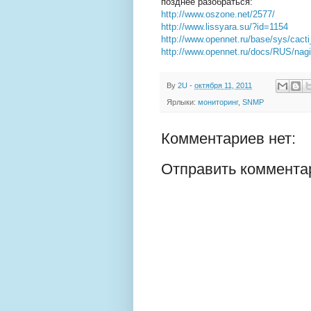
позднее разобраться:
http://www.oszone.net/2577/
http://www.lissyara.su/?id=1154
http://www.opennet.ru/base/sys/cacti_
http://www.opennet.ru/docs/RUS/nag
By
2U
-
октября 11, 2011
Ярлыки:
мониторинг
,
SNMP
Комментариев нет:
Отправить коммента