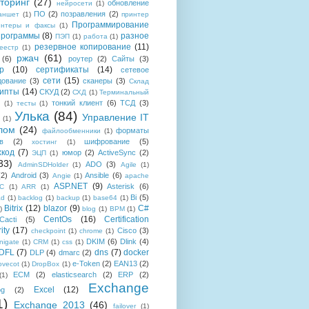
торинг
(27)
обновление
нейросети
(1)
ПО
(2)
позравления
(2)
аншет
(1)
принтер
Программирование
интеры и факсы
(1)
рограммы
(8)
разное
ПЭП
(1)
работа
(1)
резервное копирование
(11)
еестр
(1)
ржач
(61)
(6)
роутер
(2)
Сайты
(3)
р
(10)
сертификаты
(14)
сетевое
сети
(15)
дование
(3)
сканеры
(3)
Склад
рипты
(14)
СКУД
(2)
СХД
(1)
Терминальный
тонкий клиент
(6)
ТСД
(3)
(1)
тесты
(1)
Улька
(84)
Управление IT
(1)
лом
(24)
форматы
файлообменники
(1)
в
(2)
шифрование
(5)
хостинг
(1)
хкод
(7)
юмор
(2)
ActiveSync
(2)
ЭЦП
(1)
33)
ADO
(3)
AdminSDHolder
(1)
Agile
(1)
(2)
Android
(3)
Ansible
(6)
Angie
(1)
apache
ASP.NET
(9)
Asterisk
(6)
C
(1)
ARR
(1)
Bi
(5)
ad
(1)
backlog
(1)
backup
(1)
base64
(1)
Bitrix
(12)
blazor
(9)
C#
)
blog
(1)
BPM
(1)
CentOs
(16)
Certification
Cacti
(5)
ity
(17)
Cisco
(3)
checkpoint
(1)
chrome
(1)
DKIM
(6)
Dlink
(4)
igate
(1)
CRM
(1)
css
(1)
 DFL
(7)
dns
(7)
docker
DLP
(4)
dmarc
(2)
e-Token
(2)
EAN13
(2)
ovecot
(1)
DropBox
(1)
ECM
(2)
elasticsearch
(2)
ERP
(2)
(1)
Exchange
Excel
(12)
og
(2)
1)
Exchange 2013
(46)
failover
(1)