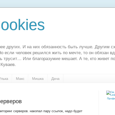
ookies
ее других. И на них обязанность быть лучше. Другим сх
о если человек решился жить по мечте, то он обязан в
ь трусит… Или благоразумие мешает. А те, кто живет по
 Куваев.
Улька
Макс
Мишка
Дача
Профил
серверов
иторинг серверов. накопал пару ссылок, надо будет