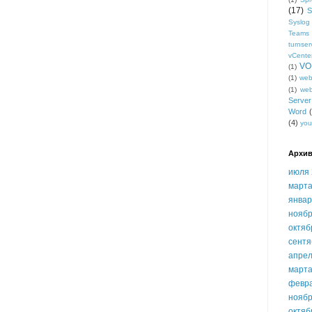
(17)
Syslog
Teams
turnser
vCente
VO
(1)
(1)
we
(1)
we
Serve
Word
(4)
you
Архив
июля 
марта
январ
ноябр
октяб
сентя
апрел
марта
февр
ноябр
октяб