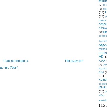
мони
(2)
Пл
(1)
пр
(12)
П
(10)
р
ржака
серве
обору
ск
(1)
сервер
Турбо9
отде
файло
штри
AD
(
AJAX
Главная страница
Предыдущее
(1)
AP
щению (Atom)
AutoC
BIMI
(1
(11)
Author
commun
Dlink
(16)
d
eBay
eventl
(12