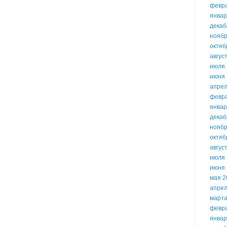
февр
январ
декаб
ноябр
октяб
авгус
июля 
июня 
апрел
февр
январ
декаб
ноябр
октяб
авгус
июля 
июня 
мая 2
апрел
марта
февр
январ