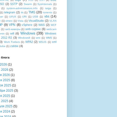
SSO
(2)
SSTP
(2)
Swarm
(1)
Sysinternals
(1)
(1)
system-administrators.info
(1)
taiga
(1)
TMG
(20)
telegram
(2)
(1)
tls
(1)
torrents
(1)
vbs
(14)
ver
(1)
UI/UX
(1)
URI
(1)
USB
(1)
VisualStudio
(2)
r
(1)
vimeo
(1)
Vista
(1)
VLAN
IP
(9)
VPN
(8)
vSphere
(2)
WAS
(2)
WCF
web-сервис
(6)
b
(1)
web-камеры
(1)
webcam
Windows
(39)
wifi
(6)
Windows
bmin
(1)
r 2012 R2
(3)
Windows8
(1)
wmi
(1)
WMS
(1)
(3)
WPA2
(2)
xml
Work Folders
(1)
WSUS
(1)
zabbix
(4)
tube
(1)
 блога
2026
(1)
 2026
(2)
я 2026
(1)
я 2025
(8)
ря 2025
(1)
бря 2025
(3)
я 2025
(1)
 2025
(4)
аля 2025
(5)
я 2024
(2)
ря 2024
(4)