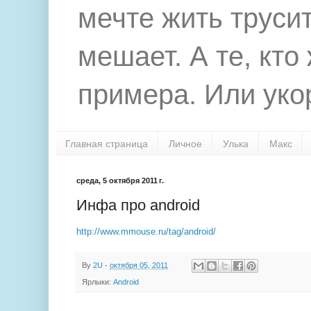
мечте жить труси
мешает. А те, кто
примера. Или укор
Главная страница
Личное
Улька
Макс
среда, 5 октября 2011 г.
Инфа про android
http://www.mmouse.ru/tag/android/
By
2U
-
октября 05, 2011
Ярлыки:
Android