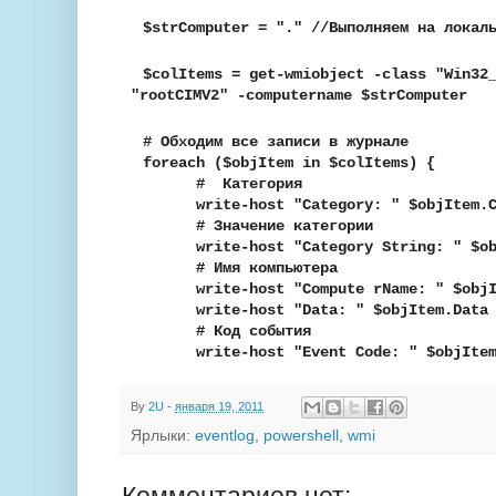
$strComputer = "." //Выполняем на локал
$colItems = get-wmiobject -class "Win32
"rootCIMV2" -computername $strComputer
# Обходим все записи в журнале
foreach ($objItem in $colItems) {
# Категория
write-host "Category: " $objItem.C
# Значение категории
write-host "Category String: " $obj
# Имя компьютера
write-host "Compute rName: " $objIt
write-host "Data: " $objItem.Data 
# Код события
write-host "Event Code: " $objItem.
By
2U
-
января 19, 2011
Ярлыки:
eventlog
,
powershell
,
wmi