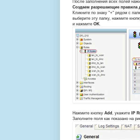
После заполнения всех полей на
Создаем разрешающие правила дл
Кликните по знаку "+" рядом с пап
выберите эту папку, нажмите кноп
и нажмите
ОK
.
Нажмите кнопку
Add
, укажите
IP R
Заполните поля как показано на ри