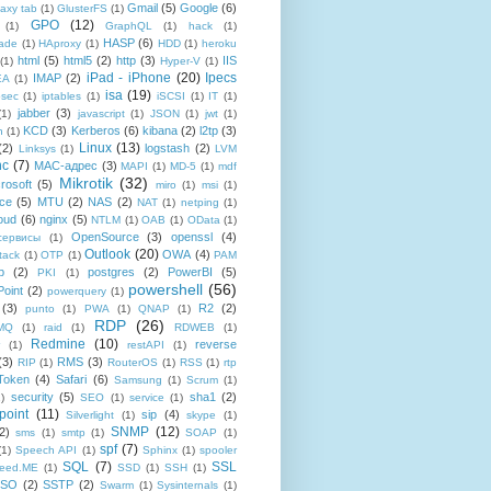
Gmail
(5)
Google
(6)
axy tab
(1)
GlusterFS
(1)
GPO
(12)
(1)
GraphQL
(1)
hack
(1)
HASP
(6)
ade
(1)
HAproxy
(1)
HDD
(1)
heroku
html
(5)
html5
(2)
http
(3)
IIS
(1)
Hyper-V
(1)
iPad - iPhone
(20)
Ipecs
IMAP
(2)
EA
(1)
isa
(19)
psec
(1)
iptables
(1)
iSCSI
(1)
IT
(1)
jabber
(3)
(1)
javascript
(1)
JSON
(1)
jwt
(1)
KCD
(3)
Kerberos
(6)
kibana
(2)
l2tp
(3)
n
(1)
Linux
(13)
(2)
logstash
(2)
Linksys
(1)
LVM
nc
(7)
MAC-адрес
(3)
MAPI
(1)
MD-5
(1)
mdf
Mikrotik
(32)
rosoft
(5)
miro
(1)
msi
(1)
ce
(5)
MTU
(2)
NAS
(2)
NAT
(1)
netping
(1)
oud
(6)
nginx
(5)
NTLM
(1)
OAB
(1)
OData
(1)
OpenSource
(3)
openssl
(4)
-сервисы
(1)
Outlook
(20)
OWA
(4)
tack
(1)
OTP
(1)
PAM
p
(2)
postgres
(2)
PowerBI
(5)
PKI
(1)
powershell
(56)
oint
(2)
powerquery
(1)
(3)
R2
(2)
punto
(1)
PWA
(1)
QNAP
(1)
RDP
(26)
tMQ
(1)
raid
(1)
RDWEB
(1)
Redmine
(10)
reverse
(1)
restAPI
(1)
(3)
RMS
(3)
RIP
(1)
RouterOS
(1)
RSS
(1)
rtp
Token
(4)
Safari
(6)
Samsung
(1)
Scrum
(1)
security
(5)
sha1
(2)
1)
SEO
(1)
service
(1)
point
(11)
sip
(4)
Silverlight
(1)
skype
(1)
SNMP
(12)
2)
sms
(1)
smtp
(1)
SOAP
(1)
spf
(7)
(1)
Speech API
(1)
Sphinx
(1)
spooler
SQL
(7)
SSL
reed.ME
(1)
SSD
(1)
SSH
(1)
SSO
(2)
SSTP
(2)
Swarm
(1)
Sysinternals
(1)