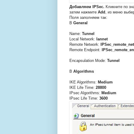
Добавляем IPSec.
Кликните по зн
затем нажмите
Add
, из меню выбе
Поля заполняем так:
В
General
Name:
Tunnel
Local Network:
lannet
Remote Network:
IPSec_remote_net
Remote Endpoint:
IPSec_remote_en
Encapsulation Mode:
Tunnel
В
Algorithms
IKE Algorithms:
Medium
IKE Life Time:
28800
IPsec Algorithms:
Medium
IPsec Life Time:
3600