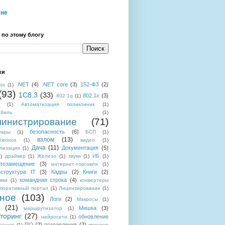
мне
 по этому блогу
ки
.NET
(4)
.NET core
(3)
152-ФЗ
(2)
ess
(1)
(93)
1C8.3
(33)
802.1x
(3)
802.1q
(1)
(1)
Автоматизация поликлиник
(1)
обиль
(1)
инистрирование
(71)
безопасность
(6)
уары
(1)
БСП
(1)
взлом
(13)
ежонок
(1)
видео
(1)
Дача
(11)
Документация
(5)
лизация
(1)
)
драйвер
(1)
Железо
(1)
звуки
(1)
ИБ
(1)
тозамещение
(3)
интернет-торговля
(1)
структура IT
(3)
Кадры
(2)
Книги
(2)
командная строка
(4)
вки
(1)
конвертеры
поративный портал
(1)
Лицензирование
(1)
ное
(103)
Логи
(2)
Макросы
(1)
(21)
Мишка
(3)
маршрутизатор
(1)
торинг
(27)
обновление
нейросети
(1)
ПО
(2)
позравления
(2)
аншет
(1)
принтер