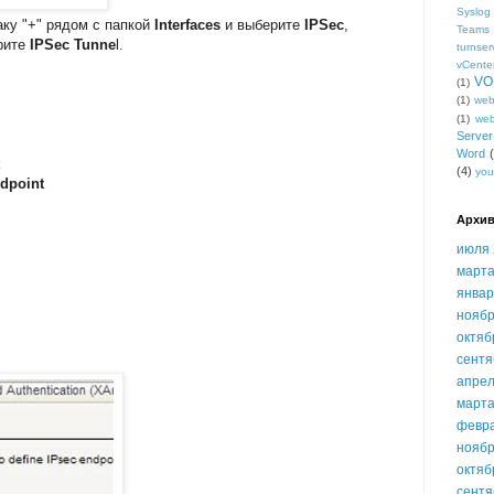
Syslog
аку "+" рядом с папкой
Interfaces
и выберите
IPSec
,
Teams
рите
IPSec Tunne
l.
turnser
vCente
VO
(1)
(1)
we
(1)
we
Serve
Word
(4)
you
dpoint
Архив
июля 
марта
январ
ноябр
октяб
сентя
апрел
марта
февр
ноябр
октяб
сентя