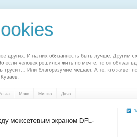
ookies
ее других. И на них обязанность быть лучше. Другим сх
о если человек решился жить по мечте, то он обязан в
ь трусит… Или благоразумие мешает. А те, кто живет по
 Куваев.
Улька
Макс
Мишка
Дача
Пр
жду межсетевым экраном DFL-