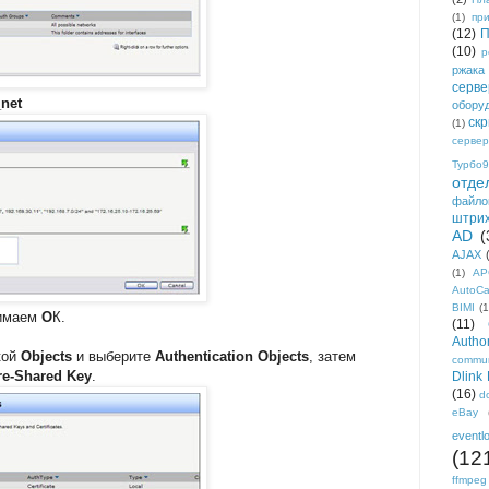
(1)
пр
(12)
П
(10)
р
ржака
серве
net
обору
ск
(1)
сервер
Турбо9
отде
файло
штри
AD
(
AJAX
(1)
AP
AutoC
BIMI
(1
жимаем
О
К.
(11)
Author
кой
Objects
и выберите
Authentication Objects
, затем
commun
re-Shared Key
.
Dlink
(16)
d
eBay
eventl
(12
ffmpeg