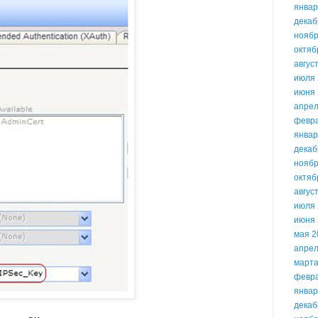
январ
декаб
ноябр
октяб
авгус
июля 
июня 
апрел
февр
январ
декаб
ноябр
октяб
авгус
июля 
июня 
мая 2
апрел
марта
февр
январ
декаб