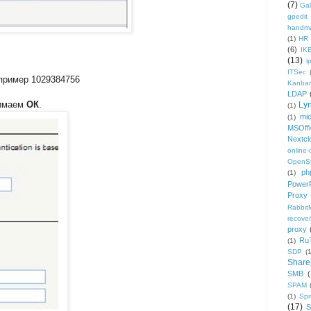
(7)
Gal
gpedit
handm
(1)
HR
(6)
IK
(13)
i
ITSec
апример 1029384756
Kanba
LDAP
жимаем
ОК
.
Ly
(1)
mic
(1)
MSOffi
Nextcl
online
OpenS
ph
(1)
PowerP
Proxy
Rabbi
recover
proxy
Ru
(1)
SDP
(
Share
SMB
(
SPAM
(1)
Sp
(17)