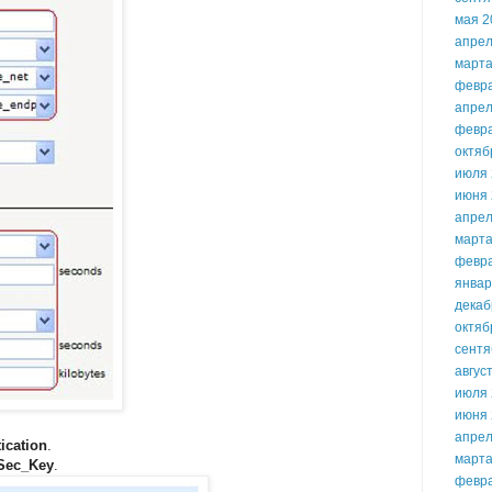
мая 2
апрел
марта
февр
апрел
февр
октяб
июля 
июня 
апрел
марта
февр
январ
декаб
октяб
сентя
авгус
июля 
июня 
апрел
ication
.
марта
PSec_Key
.
февр