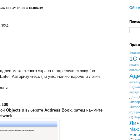
Обо 
ом DFL-210/800 и DI-804HV
Поиск
.0/24
Ярлы
.htacc
1С
804HV
автом
-адрес межсетевого экрана в адресную строку (по
Адм
Enter. Авторизуйтесь (по умолчанию пароль и логин
аксесс
екты:
Ведьм
виртуа
Дом
(1
Импор
0.100
Инфра
кой
Objects
и выберите
Address Book
, затем нажмите
кодиро
etwork
.
(1)
Кор
Лич
Макс
мони
(2)
Пл