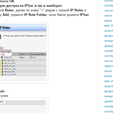
ноябр
жимаем
ОК
.
я доступа из IPSec в lan и наоборот.
октяб
кой
Rules
, далее по знаку "+" рядом с папкой
IP Rules
и
сентя
ку
Add
, укажите
IP Rule Folder
, поле Name укажите
IPSec
июля 
июня 
мая 2
апрел
февр
январ
декаб
ноябр
октяб
сентя
авгус
июля 
июня 
мая 2
апрел
ule
.
февр
сунке:
январ
декаб
ноябр
октяб