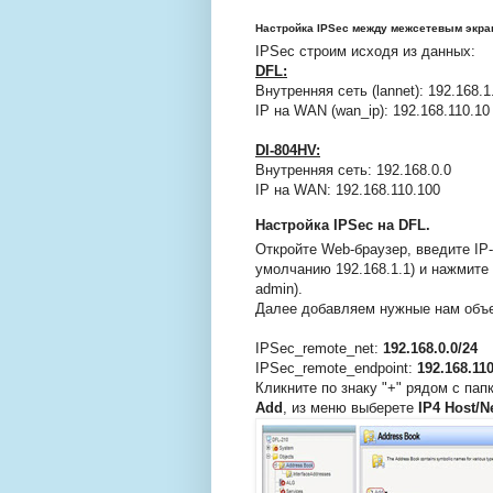
Настройка IPSec между межсетевым экран
IPSec строим исходя из данных:
DFL:
Внутренняя сеть (lannet): 192.168.1
IP на WAN (wan_ip): 192.168.110.10
DI-804HV:
Внутренняя сеть: 192.168.0.0
IP на WAN: 192.168.110.100
Настройка IPSec на DFL.
Откройте Web-браузер, введите IP
умолчанию 192.168.1.1) и нажмите 
admin).
Далее добавляем нужные нам объ
IPSec_remote_net:
192.168.0.0/24
IPSec_remote_endpoint:
192.168.11
Кликните по знаку "+" рядом с пап
Add
, из меню выберете
IP4 Host/N