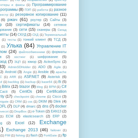
Программирование
интеры и факсы
(1)
рограммы
(8)
разное
ПЭП
(1)
работа
(1)
резервное копирование
(11)
еестр
(1)
ржач
(61)
(6)
роутер
(2)
Сайты
(3)
р
(10)
сертификаты
(14)
сетевое
сети
(15)
дование
(3)
сканеры
(3)
Склад
рипты
(14)
СКУД
(2)
СХД
(1)
Терминальный
тонкий клиент
(6)
ТСД
(3)
(1)
тесты
(1)
Улька
(84)
Управление IT
(1)
лом
(24)
форматы
файлообменники
(1)
в
(2)
шифрование
(5)
хостинг
(1)
хкод
(7)
юмор
(2)
ActiveSync
(2)
ЭЦП
(1)
33)
ADO
(3)
AdminSDHolder
(1)
Agile
(1)
(2)
Android
(3)
Ansible
(6)
Angie
(1)
apache
ASP.NET
(9)
Asterisk
(6)
C
(1)
ARR
(1)
Bi
(5)
ad
(1)
backlog
(1)
backup
(1)
base64
(1)
Bitrix
(12)
blazor
(9)
C#
)
blog
(1)
BPM
(1)
CentOs
(16)
Certification
Cacti
(5)
ity
(17)
Cisco
(3)
checkpoint
(1)
chrome
(1)
DKIM
(6)
Dlink
(4)
igate
(1)
CRM
(1)
css
(1)
 DFL
(7)
dns
(7)
docker
DLP
(4)
dmarc
(2)
e-Token
(2)
EAN13
(2)
ovecot
(1)
DropBox
(1)
ECM
(2)
elasticsearch
(2)
ERP
(2)
(1)
Exchange
Excel
(12)
og
(2)
1)
Exchange 2013
(46)
failover
(1)
ftp
flash
(2)
(1)
FIM
(1)
fishing
(1)
FortiGate
(1)