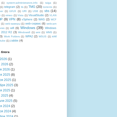
(1)
system-administrators.info
(1)
taiga
(1)
TMG
(20)
telegram
(2)
(1)
tls
(1)
torrents
(1)
vbs
(14)
ver
(1)
UI/UX
(1)
URI
(1)
USB
(1)
VisualStudio
(2)
r
(1)
vimeo
(1)
Vista
(1)
VLAN
IP
(9)
VPN
(8)
vSphere
(2)
WAS
(2)
WCF
web-сервис
(6)
b
(1)
web-камеры
(1)
webcam
Windows
(39)
wifi
(6)
Windows
bmin
(1)
r 2012 R2
(3)
Windows8
(1)
wmi
(1)
WMS
(1)
(3)
WPA2
(2)
xml
Work Folders
(1)
WSUS
(1)
zabbix
(4)
tube
(1)
 блога
2026
(1)
 2026
(2)
я 2026
(1)
я 2025
(8)
ря 2025
(1)
бря 2025
(3)
я 2025
(1)
 2025
(4)
аля 2025
(5)
я 2024
(2)
ря 2024
(4)
бря 2024
(1)