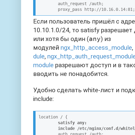
        auth_request /auth;

        proxy_pass http://10.16.0.14:81;
Если пользователь пришёл с адре
10.10.1.0/24, то satisfy разрешает 
или хотя бы один (
any
) из
модулей
ngx_http_access_module
,
dule
,
ngx_http_auth_request_modul
module
разрешают доступ и в так
вводить не понадобится.
Удобно сделать white-лист и под
include:
location / {

satisfy any;
include /etc/nginx/conf.d/whitel
        auth_request /auth;
