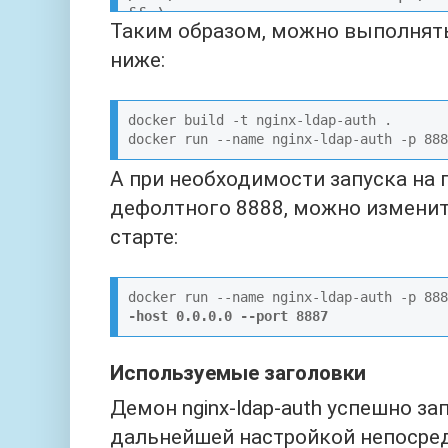
&& \

Таким образом, можно выполнят
    apk --no-cache add openldap-dev && \

    apk --no-cache add --virtual build-dependencies 
ниже:
build-base && \

    pip3 install python-ldap && \

    apk del build-dependencies

docker build -t nginx-ldap-auth .

docker run --name nginx-ldap-auth -p 888
COPY nginx-ldap-auth-daemon.py /
WORKDIR /usr/src/app/

А при необходимости запуска на 
EXPOSE 8888

дефолтного 8888, можно измени
USER nginx-ldap-auth

ENTRYPOINT ["python3", "/usr/src
старте:
daemon.py"]

CMD ["--host", "0.0.0.0", "--por
docker run --name nginx-ldap-auth -p 888
-host 0.0.0.0 --port 8887
Используемые заголовки
Демон nginx-ldap-auth успешно за
дальнейшей настройкой непосред