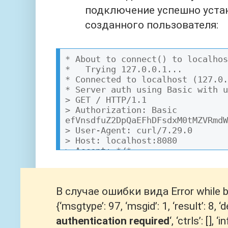
подключение успешно уста
созданного пользователя:
* About to connect() to localhos
*   Trying 127.0.0.1...

* Connected to localhost (127.0.
* Server auth using Basic with u
> GET / HTTP/1.1

> Authorization: Basic 
efVnsdfuZ2DpQaEFhDFsdxM0tMZVRmdW
> User-Agent: curl/7.29.0

> Host: localhost:8080

> Accept: */*

> X-Ldap-URL: ldap://10.10.4.30

> X-Ldap-BaseDN: DC=domain,DC=lo
> X-Ldap-BindDN: nginx@domain.lo
В случае ошибки вида Error while bi
> X-Ldap-BindPass: STRONG_PASS

> X-Ldap-Template: (SAMAccountNa
{‘msgtype’: 97, ‘msgid’: 1, ‘result’: 8, ‘de
>

authentication required
‘, ‘ctrls’: [], 
* HTTP 1.0, assume close after b