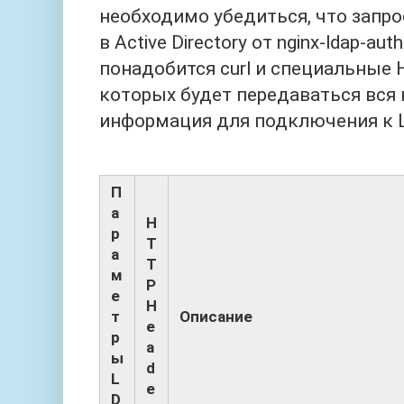
необходимо убедиться, что запр
в Active Directory от nginx-ldap-aut
понадобится curl и специальные 
которых будет передаваться вся
информация для подключения к 
П
а
H
р
T
а
T
м
P
е
H
т
Описание
e
р
a
ы
d
L
e
D