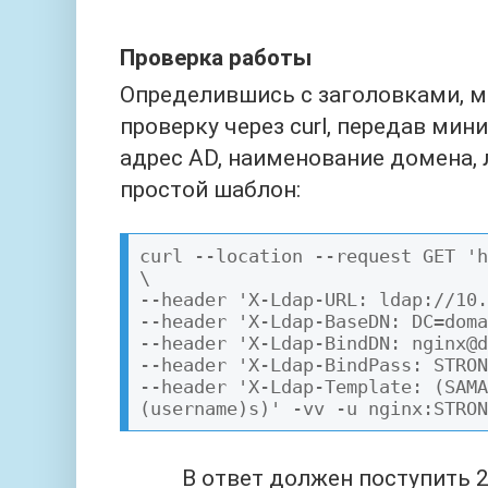
Проверка работы
Определившись с заголовками, 
проверку через curl, передав ми
адрес AD, наименование домена, 
простой шаблон:
curl --location --request GET 'h
\

--header 'X-Ldap-URL: ldap://10.
--header 'X-Ldap-BaseDN: DC=doma
--header 'X-Ldap-BindDN: nginx@d
--header 'X-Ldap-BindPass: STRON
--header 'X-Ldap-Template: (SAMA
В ответ должен поступить 20