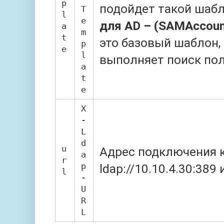
p
подойдет такой шаб
T
l
e
для AD – (SAMAccou
a
m
t
это базовый шаблон,
p
e
l
выполняет поиск пол
a
t
e
X
-
L
d
u
Адрес подключения к
a
r
p
ldap://10.10.4.30:389 
l
-
U
R
L