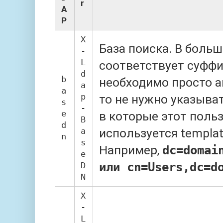
r
A
P
X
База поиска. В боль
-
L
соответствует суффи
d
b
необходимо просто а
a
a
p
то не нужно указыва
s
-
e
в которые этот польз
B
d
a
используется templat
n
s
Например,
dc=domai
e
или cn=Users,dc=d
D
N
X
-
L