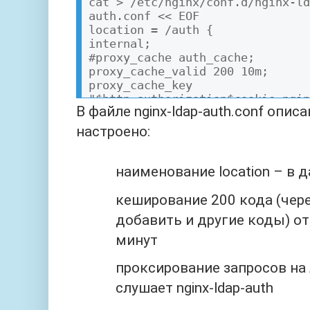
cat > /etc/nginx/conf.d/nginx-ld
auth.conf << EOF

location = /auth {

internal;

#proxy_cache auth_cache;

proxy_cache_valid 200 10m;

proxy_cache_key 
"$http_authorization$cookie_ngin
В файле nginx-ldap-auth.conf описа
proxy_pass_request_body off;

proxy_set_header Content-Length 
настроено:
proxy_pass http://127.0.0.1:8080
proxy_set_header X-Ldap-URL "lda
наименование location – в д
proxy_set_header X-Ldap-BaseDN "
proxy_set_header X-Ldap-BindDN "
кеширование 200 кода (чер
proxy_set_header X-Ldap-BindPass
добавить и другие коды) от
proxy_set_header X-Ldap-Template
(username)s)";

минут
}

EOF
проксирование запросов на
слушает nginx-ldap-auth