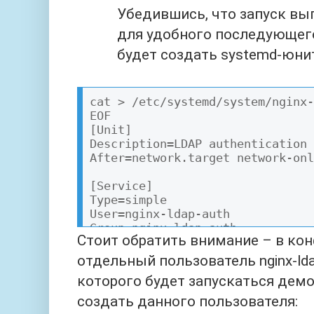
Убедившись, что запуск вы
для удобного последующего
будет создать systemd-юни
cat > /etc/systemd/system/nginx-
EOF

[Unit]

Description=LDAP authentication 
After=network.target network-onl
[Service]

Type=simple

User=nginx-ldap-auth

Group=nginx-ldap-auth

Стоит обратить внимание – в ко
WorkingDirectory=/var/run

ExecStart=/usr/bin/python3 /usr/
отдельный пользователь nginx-lda
daemon.py --host 127.0.0.1 --por
которого будет запускаться дем
KillMode=process

KillSignal=SIGINT

создать данного пользователя:
Restart=on-failure
