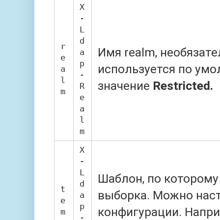
X
-
L
d
r
Имя realm, необязат
a
e
p
используется по ум
a
-
l
значение
Restricted.
R
m
e
a
l
m
X
-
L
Шаблон, по которому
d
t
выборка. Можно нас
a
e
p
конфигурации. Напри
m
-