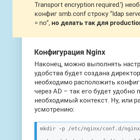
< HTTP/1.0 200 OK

Transport encryption required.’} н
< Server: BaseHTTP/0.6 Python/3.
конфиг smb.conf строку “ldap server
< Date: Mon, 05 Apr 2021 10:01:4
<

= no”,
но делать так для producti
* Closing connection 0
Конфигурация Nginx
Наконец, можно выполнять настр
удобства будет создана директор
необходимо расположить конфиг
через AD – так его будет удобно
необходимый контекст. Ну, или р
усмотрению:
mkdir -p /etc/nginx/conf.d/nginx