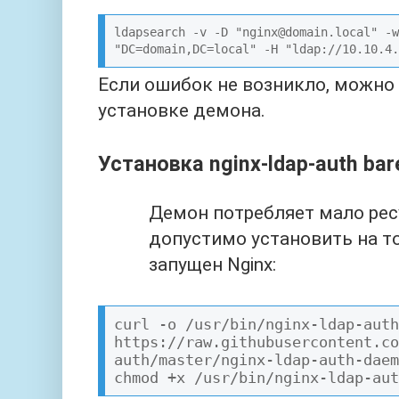
ldapsearch -v -D "nginx@domain.local" -w
Если ошибок не возникло, можно
установке демона.
Установка nginx-ldap-auth bar
Демон потребляет мало рес
допустимо установить на то
запущен Nginx:
curl -o /usr/bin/nginx-ldap-auth
https://raw.githubusercontent.co
auth/master/nginx-ldap-auth-daem
chmod +x /usr/bin/nginx-ldap-aut