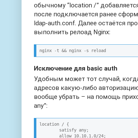
        autoindex on;

обычному “location /” добавляется 
        }

после подключается ранее сформ
include /etc/nginx/conf.
ldap-auth.conf. Далее остаётся пр
auth/nginx-ldap-auth.conf;
выполнить релоад Nginx:
}

}
Исключение для basic auth
Удобным может тот случай, когд
адресов какую-либо авторизацию
вообще убрать – на помощь прихо
any”:
location / {

        satisfy any;

        allow 10.10.1.0/24;
