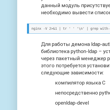
данный модуль присутствуе
необходимо вывести список
nginx -V 2>&1 | tr ' ' '\n' | grep with-
Для работы демона ldap‑au
библиотека python-ldap – у
через пакетный менеджер py
этого потребуется установи
следующие зависимости:
компилятор языка C
непосредственно pyth
openldap-devel