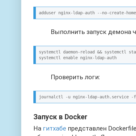
[Install]

WantedBy=multi-user.target

EOF
Выполнить запуск демона ч
systemctl daemon-reload && systemctl sta
Проверить логи:
journalctl -u nginx-ldap-auth.service -f
Запуск в Docker
На
гитхабе
представлен Dockerfil