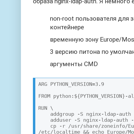
образа nginx-ldap-auth. Я немного
non-root пользователя для 
контейнере
временную зону Europe/Mo
3 версию питона по умолчан
аргументы CMD
ARG PYTHON_VERSION=3.9

FROM python:${PYTHON_VERSION}-al
RUN \

    addgroup -S nginx-ldap-auth && \

    adduser -S nginx-ldap-auth -G nginx-ldap-auth && \

    cp -r /usr/share/zoneinfo/Europe/Moscow 
/etc/localtime && echo Europe/Mo