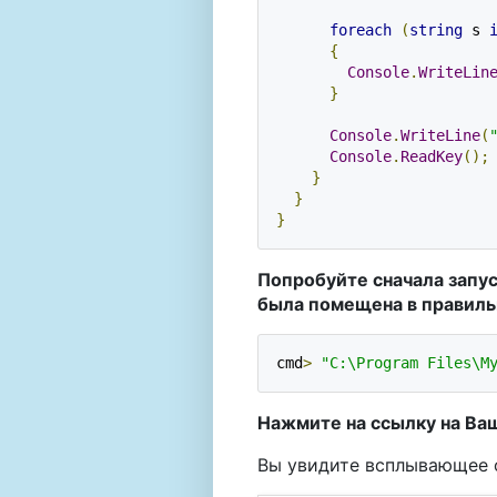
foreach
(
string
 s 
{
Console
.
WriteLin
}
Console
.
WriteLine
(
Console
.
ReadKey
();
}
}
}
Попробуйте сначала запус
была помещена в правиль
cmd
>
"C:\Program Files\M
Нажмите на ссылку на Ва
Вы увидите всплывающее 