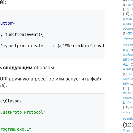
ый
):
(1)
пр
(12)
П
(10)
р
>
ржака
button>
серве
обору
ск
(1)
, function(event){

сервер


Турбо9
'mycustproto:dealer ' + $('#DealerName').val();

отде
файло
штри
AD
(
ть следующим
образом:
AJAX
(1)
AP
URI вручную в реестре или запустить файл
AutoC
BIMI
(1
же).
(11)
Author
commun
e\Classes

Dlink
(16)
d
yCustProto Protocol"
eBay
eventl
(12
program.exe,1"
ffmpeg