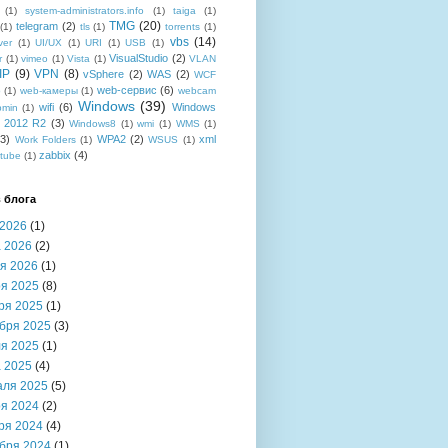
(1)
system-administrators.info
(1)
taiga
(1)
TMG
(20)
telegram
(2)
(1)
tls
(1)
torrents
(1)
vbs
(14)
ver
(1)
UI/UX
(1)
URI
(1)
USB
(1)
VisualStudio
(2)
r
(1)
vimeo
(1)
Vista
(1)
VLAN
IP
(9)
VPN
(8)
vSphere
(2)
WAS
(2)
WCF
web-сервис
(6)
b
(1)
web-камеры
(1)
webcam
Windows
(39)
wifi
(6)
Windows
bmin
(1)
r 2012 R2
(3)
Windows8
(1)
wmi
(1)
WMS
(1)
(3)
WPA2
(2)
xml
Work Folders
(1)
WSUS
(1)
zabbix
(4)
tube
(1)
 блога
2026
(1)
 2026
(2)
я 2026
(1)
я 2025
(8)
ря 2025
(1)
бря 2025
(3)
я 2025
(1)
 2025
(4)
аля 2025
(5)
я 2024
(2)
ря 2024
(4)
бря 2024
(1)