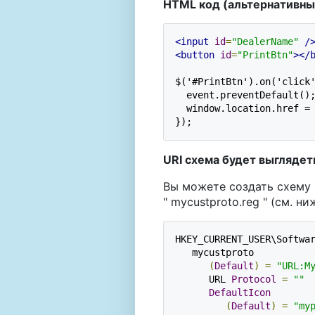
HTML код (альтернативн
<input
id
=
"DealerName"
/
<button
id
=
"PrintBtn"
></
$('#PrintBtn').on('click'
  event.preventDefault();
  window.location.href = 
});
URI схема будет выгляде
Вы можете создать схему 
" mycustproto.reg " (см. ни
HKEY_CURRENT_USER\Softwar
   mycustproto

(
Default
)
=
"URL:M
      URL 
Protocol
=
""
DefaultIcon
(
Default
)
=
"my