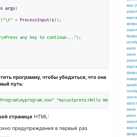
мая 2
in
 args
)
апрел
марта
e
(
"\t"
+
ProcessInput
(
s
));
февр
апрел
февр
"\nPress any key to continue..."
);
октяб
июля 
июня 
апрел
марта
февр
тить программу, чтобы убедиться, что она
январ
ный путь
:
декаб
октяб
сентя
yProgram\myprogram.exe"
"mycustproto:Hello World"
авгус
июля 
июня 
шей странице
HTML:
апрел
окно предупреждения в первый раз.
марта
февр