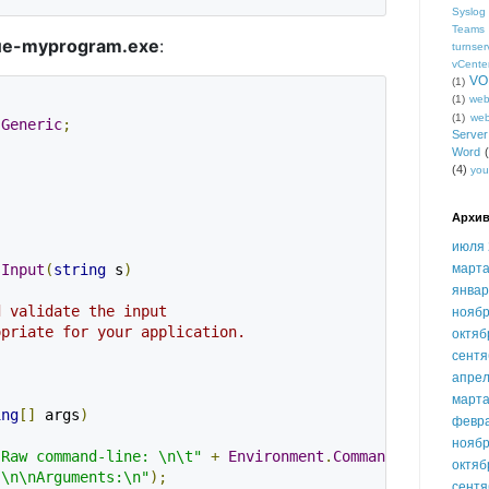
Syslog
Teams
ие-myprogram.exe
:
turnser
vCente
VO
(1)
(1)
we
(1)
we
.
Generic
;
Serve
Word
(4)
you
Архив
июля 
марта
sInput
(
string
 s
)
январ
d validate the input 
ноябр
opriate for your application.
октяб
сентя
апрел
марта
ing
[]
 args
)
февр
ноябр
"Raw command-line: \n\t"
+
Environment
.
CommandLine
);
октяб
"\n\nArguments:\n"
);
сентя