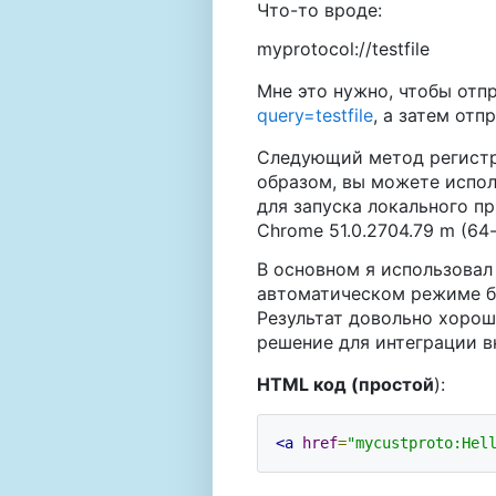
Что-то вроде:
myprotocol://testfile
Мне это нужно, чтобы отп
query=testfile
, а затем отп
Следующий метод регистр
образом, вы можете испо
для запуска локального п
Chrome 51.0.2704.79 m (64-b
В основном я использовал
автоматическом режиме бе
Результат довольно хорош
решение для интеграции в
HTML код (простой
):
<a
href
=
"mycustproto:Hel