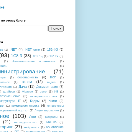
мне
 по этому блогу
ки
.NET
(4)
.NET core
(3)
152-ФЗ
(2)
ess
(1)
(93)
1C8.3
(33)
802.1x
(3)
802.1q
(1)
(1)
Автоматизация поликлиник
(1)
обиль
(1)
инистрирование
(71)
безопасность
(6)
уары
(1)
БСП
(1)
взлом
(13)
ежонок
(1)
видео
(1)
Дача
(11)
Документация
(5)
лизация
(1)
)
драйвер
(1)
Железо
(1)
звуки
(1)
ИБ
(1)
тозамещение
(3)
интернет-торговля
(1)
структура IT
(3)
Кадры
(2)
Книги
(2)
командная строка
(4)
вки
(1)
конвертеры
поративный портал
(1)
Лицензирование
(1)
ное
(103)
Логи
(2)
Макросы
(1)
(21)
Мишка
(3)
маршрутизатор
(1)
торинг
(27)
обновление
нейросети
(1)
ПО
(2)
позравления
(2)
аншет
(1)
принтер