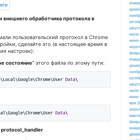
январ
декаб
ноябр
и внешнего обработчика протокола в
октяб
авгус
июля 
мали пользовательский протокол в Chrome
июня 
ройки, сделайте это (в настоящее время в
апрел
ия настроек):
февр
январ
ое состояние
" этого файла по этому пути:
декаб
ноябр
октяб
a\Local\Google\Chrome\User 
Data
\
авгус
июля 
июня 
мая 2
апрел
cal\Google\Chrome\User 
Data
\
марта
февр
январ
:
protocol_handler
декаб