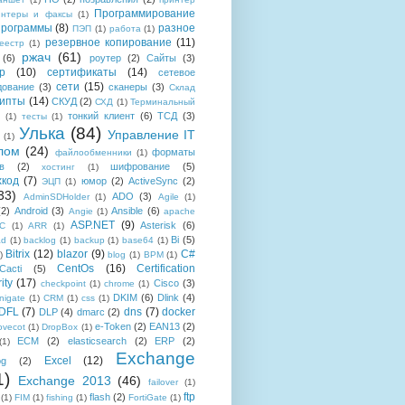
Программирование
интеры и факсы
(1)
рограммы
(8)
разное
ПЭП
(1)
работа
(1)
резервное копирование
(11)
еестр
(1)
ржач
(61)
(6)
роутер
(2)
Сайты
(3)
р
(10)
сертификаты
(14)
сетевое
сети
(15)
дование
(3)
сканеры
(3)
Склад
рипты
(14)
СКУД
(2)
СХД
(1)
Терминальный
тонкий клиент
(6)
ТСД
(3)
(1)
тесты
(1)
Улька
(84)
Управление IT
(1)
лом
(24)
форматы
файлообменники
(1)
в
(2)
шифрование
(5)
хостинг
(1)
хкод
(7)
юмор
(2)
ActiveSync
(2)
ЭЦП
(1)
33)
ADO
(3)
AdminSDHolder
(1)
Agile
(1)
(2)
Android
(3)
Ansible
(6)
Angie
(1)
apache
ASP.NET
(9)
Asterisk
(6)
C
(1)
ARR
(1)
Bi
(5)
ad
(1)
backlog
(1)
backup
(1)
base64
(1)
Bitrix
(12)
blazor
(9)
C#
)
blog
(1)
BPM
(1)
CentOs
(16)
Certification
Cacti
(5)
ity
(17)
Cisco
(3)
checkpoint
(1)
chrome
(1)
DKIM
(6)
Dlink
(4)
igate
(1)
CRM
(1)
css
(1)
 DFL
(7)
dns
(7)
docker
DLP
(4)
dmarc
(2)
e-Token
(2)
EAN13
(2)
ovecot
(1)
DropBox
(1)
ECM
(2)
elasticsearch
(2)
ERP
(2)
(1)
Exchange
Excel
(12)
og
(2)
1)
Exchange 2013
(46)
failover
(1)
ftp
flash
(2)
(1)
FIM
(1)
fishing
(1)
FortiGate
(1)