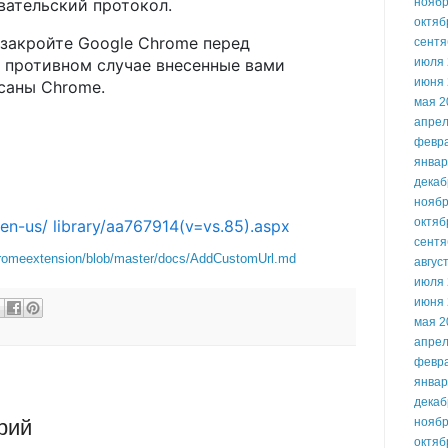
ноябр
вательский протокол.
октяб
закройте Google Chrome перед
сентя
июля 
 противном случае внесенные вами
июня 
саны Chrome.
мая 2
апрел
февр
январ
декаб
ноябр
октяб
en-us/ library/aa767914(v=vs.85).aspx
сентя
hromeextension/blob/master/docs/AddCustomUrl.md
авгус
июля 
июня 
мая 2
апрел
февр
январ
декаб
ноябр
рий
октяб