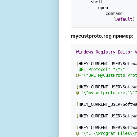
      shell

         open

            command

(
Default
)
mycustproto.reg пример
:
Windows
Registry
Editor
[
HKEY_CURRENT_USER\Softw
"URL Protocol"
=
"\"\""
@=
"\"URL:MyCustProto Pro
[
HKEY_CURRENT_USER\Softw
@=
"\"mycustproto.exe,1\"
[
HKEY_CURRENT_USER\Softw
[
HKEY_CURRENT_USER\Softw
[
HKEY_CURRENT_USER\Softw
@=
"\"C:\\Program Files\\