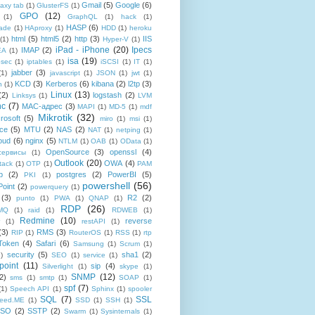
Gmail
(5)
Google
(6)
axy tab
(1)
GlusterFS
(1)
GPO
(12)
(1)
GraphQL
(1)
hack
(1)
HASP
(6)
ade
(1)
HAproxy
(1)
HDD
(1)
heroku
html
(5)
html5
(2)
http
(3)
IIS
(1)
Hyper-V
(1)
iPad - iPhone
(20)
Ipecs
IMAP
(2)
EA
(1)
isa
(19)
psec
(1)
iptables
(1)
iSCSI
(1)
IT
(1)
jabber
(3)
(1)
javascript
(1)
JSON
(1)
jwt
(1)
KCD
(3)
Kerberos
(6)
kibana
(2)
l2tp
(3)
n
(1)
Linux
(13)
(2)
logstash
(2)
Linksys
(1)
LVM
nc
(7)
MAC-адрес
(3)
MAPI
(1)
MD-5
(1)
mdf
Mikrotik
(32)
rosoft
(5)
miro
(1)
msi
(1)
ce
(5)
MTU
(2)
NAS
(2)
NAT
(1)
netping
(1)
oud
(6)
nginx
(5)
NTLM
(1)
OAB
(1)
OData
(1)
OpenSource
(3)
openssl
(4)
-сервисы
(1)
Outlook
(20)
OWA
(4)
tack
(1)
OTP
(1)
PAM
p
(2)
postgres
(2)
PowerBI
(5)
PKI
(1)
powershell
(56)
oint
(2)
powerquery
(1)
(3)
R2
(2)
punto
(1)
PWA
(1)
QNAP
(1)
RDP
(26)
tMQ
(1)
raid
(1)
RDWEB
(1)
Redmine
(10)
reverse
(1)
restAPI
(1)
(3)
RMS
(3)
RIP
(1)
RouterOS
(1)
RSS
(1)
rtp
Token
(4)
Safari
(6)
Samsung
(1)
Scrum
(1)
security
(5)
sha1
(2)
1)
SEO
(1)
service
(1)
point
(11)
sip
(4)
Silverlight
(1)
skype
(1)
SNMP
(12)
2)
sms
(1)
smtp
(1)
SOAP
(1)
spf
(7)
(1)
Speech API
(1)
Sphinx
(1)
spooler
SQL
(7)
SSL
reed.ME
(1)
SSD
(1)
SSH
(1)
SSO
(2)
SSTP
(2)
Swarm
(1)
Sysinternals
(1)