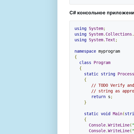
C# консольное приложен
using
System
;
using
System
.
Collections
using
System
.
Text
;
namespace
{
class
Program
{
static
string
Proces
{
// TODO Verify an
// string as appr
return
 s
;
}
static
void
Main
(
str
{
Console
.
WriteLine
(
Console
.
WriteLine
(