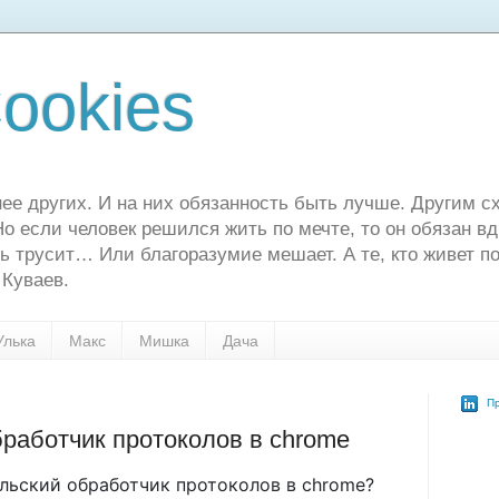
ookies
ее других. И на них обязанность быть лучше. Другим сх
о если человек решился жить по мечте, то он обязан в
ь трусит… Или благоразумие мешает. А те, кто живет по
 Куваев.
Улька
Макс
Мишка
Дача
Пр
работчик протоколов в chrome
ельский обработчик протоколов в chrome?