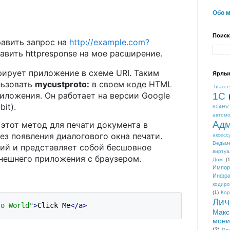
Обо 
Поиск
равить запрос на
http://example.com?
равить httpresponse на мое расширение.
ирует приложение в схеме URI. Таким
Ярлы
льзовать
mycustproto:
в своем коде HTML
.htacc
риложения. Он работает на версии Google
1С
it).
804HV
автом
Адм
 этот метод для печати документа в
з появления диалогового окна печати.
аксесс
Ведьм
ий и представляет собой бесшовное
виртуа
нешнего приложения с браузером.
Дом
(1
Импор
Инфра
кодиро
(1)
Кор
Лич
lo World"
>
Click Me
</a>
Макс
мони
(2)
Пл