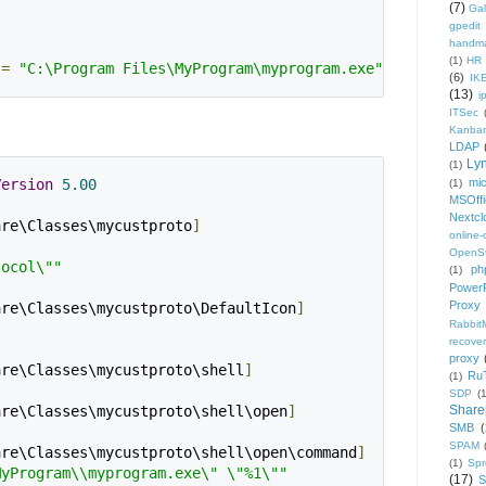
(7)
Gal
gpedit
handm
(1)
HR
=
"C:\Program Files\MyProgram\myprogram.exe"
"%1"
(6)
IK
(13)
i
ITSec
Kanba
LDAP
Ly
(1)
mic
Version
5.00
(1)
MSOffi
Nextcl
are\Classes\mycustproto
]
online
OpenS
tocol\""
ph
(1)
PowerP
Proxy
are\Classes\mycustproto\DefaultIcon
]
Rabbi
"
recover
proxy
are\Classes\mycustproto\shell
]
Ru
(1)
SDP
(
Share
are\Classes\mycustproto\shell\open
]
SMB
(
SPAM
are\Classes\mycustproto\shell\open\command
]
(1)
Sp
MyProgram\\myprogram.exe\" \"%1\""
(17)