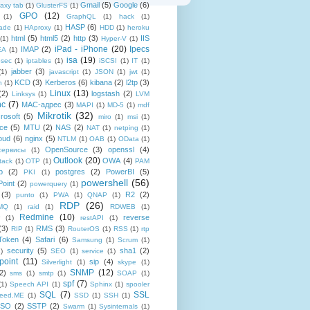
Gmail
(5)
Google
(6)
axy tab
(1)
GlusterFS
(1)
GPO
(12)
(1)
GraphQL
(1)
hack
(1)
HASP
(6)
ade
(1)
HAproxy
(1)
HDD
(1)
heroku
html
(5)
html5
(2)
http
(3)
IIS
(1)
Hyper-V
(1)
iPad - iPhone
(20)
Ipecs
IMAP
(2)
EA
(1)
isa
(19)
psec
(1)
iptables
(1)
iSCSI
(1)
IT
(1)
jabber
(3)
(1)
javascript
(1)
JSON
(1)
jwt
(1)
KCD
(3)
Kerberos
(6)
kibana
(2)
l2tp
(3)
n
(1)
Linux
(13)
(2)
logstash
(2)
Linksys
(1)
LVM
nc
(7)
MAC-адрес
(3)
MAPI
(1)
MD-5
(1)
mdf
Mikrotik
(32)
rosoft
(5)
miro
(1)
msi
(1)
ce
(5)
MTU
(2)
NAS
(2)
NAT
(1)
netping
(1)
oud
(6)
nginx
(5)
NTLM
(1)
OAB
(1)
OData
(1)
OpenSource
(3)
openssl
(4)
-сервисы
(1)
Outlook
(20)
OWA
(4)
tack
(1)
OTP
(1)
PAM
p
(2)
postgres
(2)
PowerBI
(5)
PKI
(1)
powershell
(56)
oint
(2)
powerquery
(1)
(3)
R2
(2)
punto
(1)
PWA
(1)
QNAP
(1)
RDP
(26)
tMQ
(1)
raid
(1)
RDWEB
(1)
Redmine
(10)
reverse
(1)
restAPI
(1)
(3)
RMS
(3)
RIP
(1)
RouterOS
(1)
RSS
(1)
rtp
Token
(4)
Safari
(6)
Samsung
(1)
Scrum
(1)
security
(5)
sha1
(2)
1)
SEO
(1)
service
(1)
point
(11)
sip
(4)
Silverlight
(1)
skype
(1)
SNMP
(12)
2)
sms
(1)
smtp
(1)
SOAP
(1)
spf
(7)
(1)
Speech API
(1)
Sphinx
(1)
spooler
SQL
(7)
SSL
reed.ME
(1)
SSD
(1)
SSH
(1)
SSO
(2)
SSTP
(2)
Swarm
(1)
Sysinternals
(1)