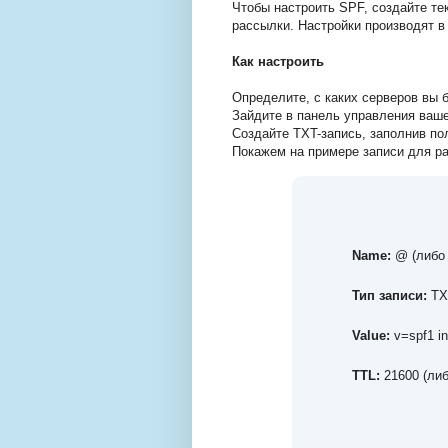
Чтобы настроить SPF, создайте те
рассылки. Настройки производят в
Как настроить
Определите, с каких серверов вы 
Зайдите в панель управления ваше
Создайте TXT-запись, заполнив пол
Покажем на примере записи для ра
Name:
@ (либо 
Тип записи:
TX
Value
:
v=spf1 inc
TTL
:
21600 (ли