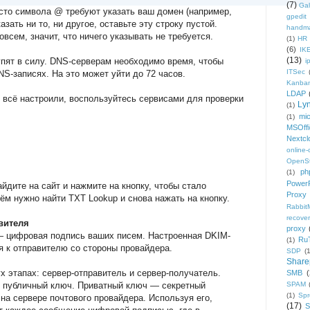
(7)
Gal
сто символа @ требуют указать ваш домен (например,
gpedit
казать ни то, ни другое, оставьте эту строку пустой.
handm
овсем, значит, что ничего указывать не требуется.
(1)
HR
(6)
IK
(13)
упят в силу. DNS-серверам необходимо время, чтобы
i
ITSec
S-записях. На это может уйти до 72 часов.
Kanba
LDAP
 всё настроили, воспользуйтесь сервисами для проверки
Ly
(1)
mic
(1)
MSOffi
Nextcl
online
OpenS
ph
(1)
PowerP
йдите на сайт и нажмите на кнопку, чтобы стало
Proxy
м нужно найти TXT Lookup и снова нажать на кнопку.
Rabbi
recover
вителя
proxy
) — цифровая подпись ваших писем. Настроенная DKIM-
Ru
(1)
 к отправителю со стороны провайдера.
SDP
(
Share
х этапах: сервер-отправитель и сервер-получатель.
SMB
(
 публичный ключ. Приватный ключ — секретный
SPAM
(1)
Sp
на сервере почтового провайдера. Используя его,
(17)