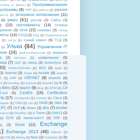
Программирование
интеры и факсы
(1)
рограммы
(8)
разное
ПЭП
(1)
работа
(1)
резервное копирование
(11)
еестр
(1)
ржач
(61)
(6)
роутер
(2)
Сайты
(3)
р
(10)
сертификаты
(14)
сетевое
сети
(15)
дование
(3)
сканеры
(3)
Склад
рипты
(14)
СКУД
(2)
СХД
(1)
Терминальный
тонкий клиент
(6)
ТСД
(3)
(1)
тесты
(1)
Улька
(84)
Управление IT
(1)
лом
(24)
форматы
файлообменники
(1)
в
(2)
шифрование
(5)
хостинг
(1)
хкод
(7)
юмор
(2)
ActiveSync
(2)
ЭЦП
(1)
33)
ADO
(3)
AdminSDHolder
(1)
Agile
(1)
(2)
Android
(3)
Ansible
(6)
Angie
(1)
apache
ASP.NET
(9)
Asterisk
(6)
C
(1)
ARR
(1)
Bi
(5)
ad
(1)
backlog
(1)
backup
(1)
base64
(1)
Bitrix
(12)
blazor
(9)
C#
)
blog
(1)
BPM
(1)
CentOs
(16)
Certification
Cacti
(5)
ity
(17)
Cisco
(3)
checkpoint
(1)
chrome
(1)
DKIM
(6)
Dlink
(4)
igate
(1)
CRM
(1)
css
(1)
 DFL
(7)
dns
(7)
docker
DLP
(4)
dmarc
(2)
e-Token
(2)
EAN13
(2)
ovecot
(1)
DropBox
(1)
ECM
(2)
elasticsearch
(2)
ERP
(2)
(1)
Exchange
Excel
(12)
og
(2)
1)
Exchange 2013
(46)
failover
(1)
ftp
flash
(2)
(1)
FIM
(1)
fishing
(1)
FortiGate
(1)