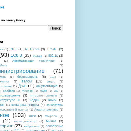
мне
 по этому блогу
ки
.NET
(4)
.NET core
(3)
152-ФЗ
(2)
ess
(1)
(93)
1C8.3
(33)
802.1x
(3)
802.1q
(1)
(1)
Автоматизация поликлиник
(1)
обиль
(1)
инистрирование
(71)
безопасность
(6)
уары
(1)
БСП
(1)
взлом
(13)
ежонок
(1)
видео
(1)
Дача
(11)
Документация
(5)
лизация
(1)
)
драйвер
(1)
Железо
(1)
звуки
(1)
ИБ
(1)
тозамещение
(3)
интернет-торговля
(1)
структура IT
(3)
Кадры
(2)
Книги
(2)
командная строка
(4)
вки
(1)
конвертеры
поративный портал
(1)
Лицензирование
(1)
ное
(103)
Логи
(2)
Макросы
(1)
(21)
Мишка
(3)
маршрутизатор
(1)
торинг
(27)
обновление
нейросети
(1)
ПО
(2)
позравления
(2)
аншет
(1)
принтер