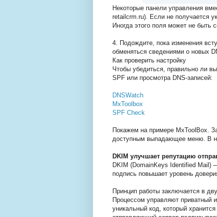
Некоторые панели управления вме
retailcrm.ru). Если не получается у
Иногда этого поля может не быть с
4. Подождите, пока изменения вст
обменяться сведениями о новых DN
Как проверить настройку
Чтобы убедиться, правильно ли вы
SPF или просмотра DNS-записей:
DNSWatch
MxToolbox
SPF Check
Покажем на примере MxToolBox. За
доступным выпадающее меню. В нё
DKIM улучшает репутацию отпра
DKIM (DomainKeys Identified Mail
подпись повышает уровень доверия
Принцип работы заключается в дву
Процессом управляют приватный и
уникальный код, который хранится 