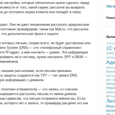
 настройки, которые обязательно нужно сделать перед
Обо 
висимости от того, какой сервис рассылок вы выбрали.
но до почтового ящика клиента или попадёт в папку
Поиск
щают. Они не дают мошенникам рассылать вредоносные
 почтовым провайдерам, таким как Mail.ru, что рассылки
 это дополнительная броня к защите.
Ярлы
 которых письмо, скорее всего, не будет доставлено или
.htacc
1С
Name System (DNS) — это «телефонный справочник»
это IP-адрес, а имя контакта — домен. Эта информация
804HV
добавить её в систему, нужно настроить SPF и DKIM —
автом
 невозможна.
Адм
аксесс
 вашими рассылками, если письма признаны
Ведьм
ты защиты создаются как TXT — тип записи DNS,
виртуа
овую информацию с доменом.
Дом
(1
Импор
Инфра
а политики отправителя) — это запись со списком
кодиро
 разрешается рассылать письма от имени домена.
(1)
Кор
вым сервисам, что письмо отправили именно вы. Если
Лич
, которого нет в записи, то провайдер расценит его как
Макс
мони
(2)
Пл