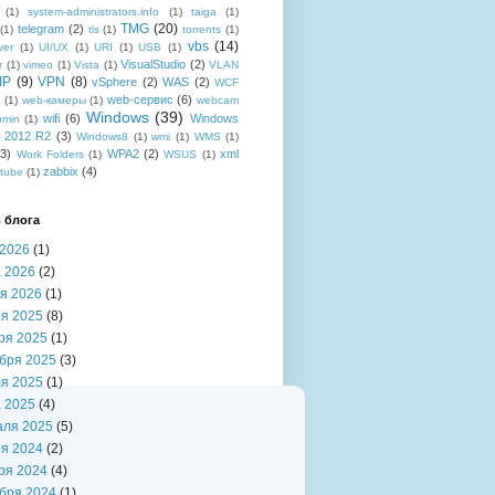
(1)
system-administrators.info
(1)
taiga
(1)
TMG
(20)
telegram
(2)
(1)
tls
(1)
torrents
(1)
vbs
(14)
ver
(1)
UI/UX
(1)
URI
(1)
USB
(1)
VisualStudio
(2)
r
(1)
vimeo
(1)
Vista
(1)
VLAN
IP
(9)
VPN
(8)
vSphere
(2)
WAS
(2)
WCF
web-сервис
(6)
b
(1)
web-камеры
(1)
webcam
Windows
(39)
wifi
(6)
Windows
bmin
(1)
r 2012 R2
(3)
Windows8
(1)
wmi
(1)
WMS
(1)
(3)
WPA2
(2)
xml
Work Folders
(1)
WSUS
(1)
zabbix
(4)
tube
(1)
 блога
2026
(1)
 2026
(2)
я 2026
(1)
я 2025
(8)
ря 2025
(1)
бря 2025
(3)
я 2025
(1)
 2025
(4)
аля 2025
(5)
я 2024
(2)
ря 2024
(4)
бря 2024
(1)