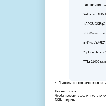
Тип записи:
TX
Value
:
v=DKIM1
NADCBiQKBgQD
vljIOMonZ/SPz
gjNfzvJyYA6DZ
2qdPGazMSmq
TTL
:
21600 (ли
4. Подождите, пока изменения всту
Как настроить
Чтобы проверить доступность ключ
DKIM-подписи: