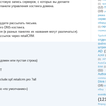
кстовую запись серверов, с которых вы делаете
(1)
пр
 панели управления хостинга домена.
(12)
П
(10)
р
ржака
серве
будете рассылать письма.
обору
ск
(1)
го DNS-хостинга.
сервер
я (в разных панелях их названия могут различаться).
ссылок через retailCRM.
Турбо9
отде
файло
штри
AD
(
AJAX
(1)
AP
домен или пустая строка)
AutoC
BIMI
(1
T
(11)
Author
commun
lude:spf.retailcrm.pro ?all
Dlink
(16)
d
бо «по умолчанию»)
eBay
eventl
(12
ffmpeg