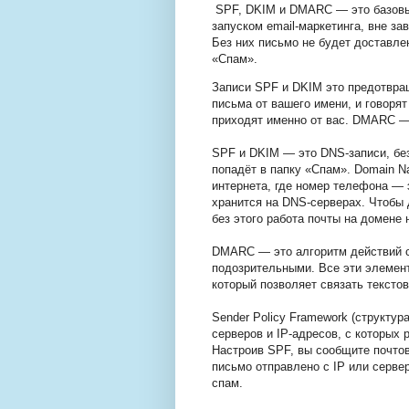
SPF, DKIM и DMARC — это базовые
запуском email-маркетинга, вне за
Без них письмо не будет доставле
«Спам».
Записи SPF и DKIM это предотвра
письма от вашего имени, и говорят
приходят именно от вас. DMARC —
SPF и DKIM — это DNS-записи, без
попадёт в папку «Спам». Domain 
интернета, где номер телефона — 
хранится на DNS-серверах. Чтобы 
без этого работа почты на домене
DMARC — это алгоритм действий с
подозрительными. Все эти элемен
который позволяет связать текст
Sender Policy Framework (структур
серверов и IP-адресов, с которых
Настроив SPF, вы сообщите почто
письмо отправлено с IP или сервера
спам.