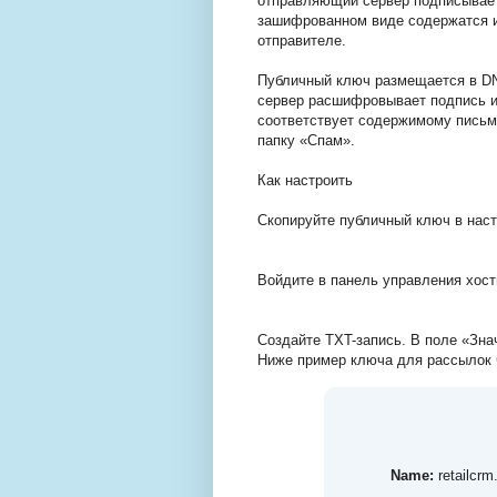
отправляющий сервер подписывает
зашифрованном виде содержатся и
отправителе.
Публичный ключ размещается в D
сервер расшифровывает подпись и 
соответствует содержимому письма
папку «Спам».
Как настроить
Скопируйте публичный ключ в наст
Войдите в панель управления хост
Создайте TXT-запись. В поле «Зна
Ниже пример ключа для рассылок ч
Name:
retailcr