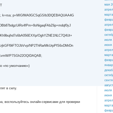
мая 2
T
апрел
марта
; k=rsa; p=MIGfMA0GCSqGSIb3DQEBAQUAA4G
февр
апрел
Bb87bdgzUiRs4fPm+8oNigaqFAbZ6p+mdqf0yJ
февр
октяб
6Kh9bujhd7s6bA056EXXp/OghYZNE1NLC7Q4Ut+
июля 
июня 
1rjkGFf9iFTOJbVvp/NP2ThRarMkUrpPfS6xDMrDn
апрел
марта
1vmW/P7SGh22OQIDAQAB;
февр
январ
бо «по умолчанию»)
декаб
октяб
сентя
авгус
пят в силу.
июля 
июня 
апрел
а, воспользуйтесь онлайн-сервисами для проверки
марта
февр