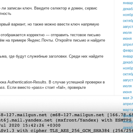
январ
 ли записан ключ. Введите селектор и домен, сервис
декаб
тность
ноябр
октяб
ервый вариант, но также можно ввести ключ напрямую
авгус
июля 
ь отображается корректно — отправить тестовое письмо
июня 
ём на примере Яндекс.Почты. Откройте письмо и найдите
апрел
февр
сьма, где будут служебные заголовки. Среди них найдите
январ
декаб
ноябр
октяб
авгус
а Authentication-Results. В случае успешной проверки в
июля 
s. Если вместо «pass» стоит «fail», проверьте
июня 
мая 2
апрел
марта
февр
январ
декаб