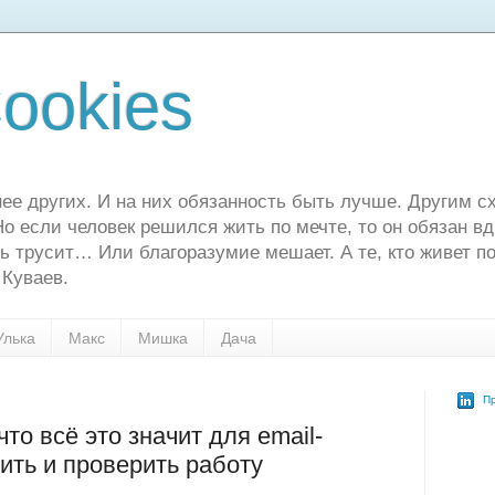
ookies
ее других. И на них обязанность быть лучше. Другим сх
о если человек решился жить по мечте, то он обязан в
ь трусит… Или благоразумие мешает. А те, кто живет по
 Куваев.
Улька
Макс
Мишка
Дача
Пр
то всё это значит для email-
оить и проверить работу