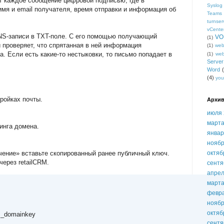
 каждое сообщение цифровой подписью, где в
Syslog
мя и email получателя, время отправки и информация об
Teams
turnser
vCente
NS‑записи в TXT-поле. С его помощью получающий
VO
(1)
проверяет, что спрятанная в ней информация
(1)
we
. Если есть какие-то нестыковки, то письмо попадает в
(1)
we
Serve
Word
(4)
you
ройках почты.
Архив
июля 
марта
инга домена.
январ
ноябр
чение» вставьте скопированный ранее публичный ключ.
октяб
ерез retailCRM.
сентя
апрел
марта
февр
ноябр
октяб
m._domainkey
сентя