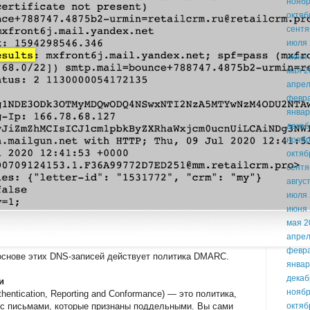
ноябр
октяб
сентя
июля 
июня 
мая 2
апрел
февр
январ
декаб
ноябр
октяб
сентя
авгус
июля 
июня 
мая 2
апрел
февр
 основе этих DNS-записей действует политика DMARC.
январ
декаб
и
ноябр
ntication, Reporting and Conformance) — это политика,
 с письмами, которые признаны поддельными. Вы сами
октяб