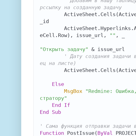
' Добавим в нашу таблиц
рссылку на созданную задачу
        ActiveSheet.Cells(Act
_id

        ActiveSheet.Hyperlink
eCell.Row), issue_url, 
""
, _

"Открыть задачу"
 & issue_url

' Дату создания задачи 
ец на листе)
        ActiveSheet.Cells(Act
Else
MsgBox
"Redmine: Ошибка
стратору"
End
If
End
Sub
' Сама функция отправки задачи 
Function
 PostIssue(
ByVal
 PROJEC