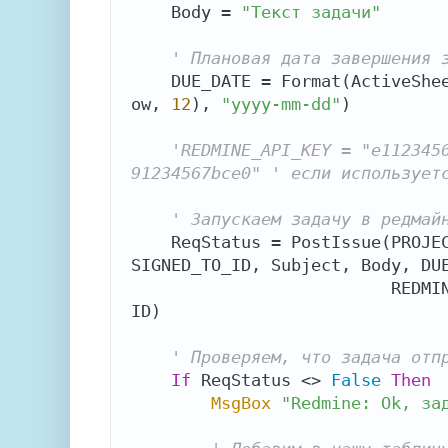
    Body = 
"Текст задачи"
' Плановая дата завершения 
    DUE_DATE = Format(ActiveSheet.Cells(ActiveCell.R
ow, 
12
), 
"yyyy-mm-dd"
)

'REDMINE_API_KEY = "e112345
91234567bce0" ' если использует
' Запускаем задачу в редмай
    ReqStatus = PostIssue(PROJECT_ID, TRACKER_ID, AS
SIGNED_TO_ID, Subject, Body, DUE
                          REDMINE_API_KEY, CATEGORY_
ID)

' Проверяем, что задача отп
If
 ReqStatus <> 
False
Then
MsgBox
"Redmine: Ok, за