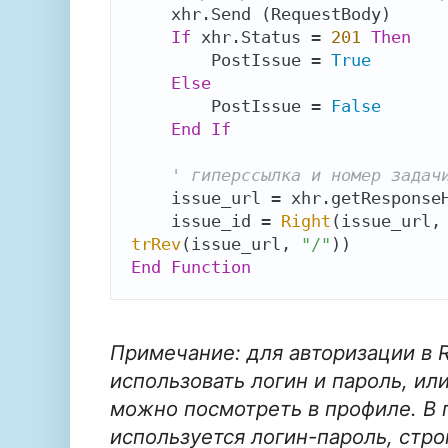
    xhr.Send (RequestBody)

If
 xhr.Status = 
201
Then
        PostIssue = 
True
Else
        PostIssue = 
False
End
If
' гиперссылка и номер задач
    issue_url = xhr.getRespons
    issue_id = 
Right
(issue_url,
trRev
(issue_url, 
"/"
End
Function
Примечание: для авторизации в
использовать логин и пароль, ил
можно посмотреть в профиле. В
используется логин-пароль, стр