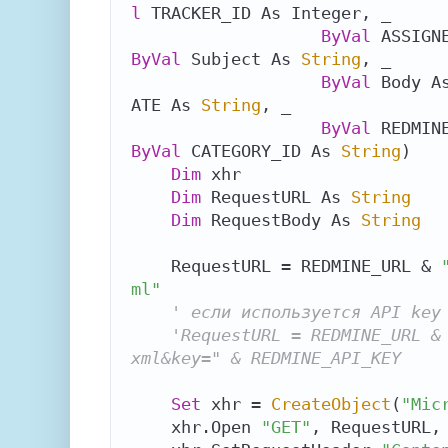
l
 TRACKER_ID As Integer, _

ByVal
ByVal
 Subject As 
String
, _

ByVal
 Body A
ATE As 
String
, _

ByVal
 REDMIN
ByVal
 CATEGORY_ID As 
String
)

Dim
 xhr

Dim
 RequestURL As 
String
Dim
 RequestBody As 
String
    RequestURL = REDMINE_URL & 
ml"
' если используется API key
'RequestURL = REDMINE_URL &
xml&key=" & REDMINE_API_KEY
Set
 xhr = 
CreateObject
(
"Mic
    xhr.Open 
"GET"
, RequestURL,