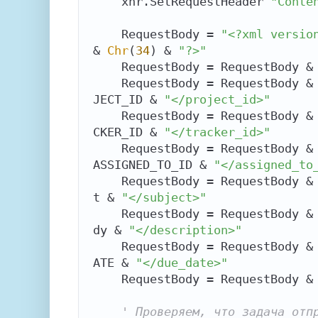
    xhr.SetRequestHeader 
"Conte
    RequestBody = 
"<?xml versio
& 
Chr
(
34
) & 
"?>"
    RequestBody = RequestBody &
    RequestBody = RequestBody &
JECT_ID & 
"</project_id>"
    RequestBody = RequestBody &
CKER_ID & 
"</tracker_id>"
    RequestBody = RequestBody &
ASSIGNED_TO_ID & 
"</assigned_to
    RequestBody = RequestBody &
t & 
"</subject>"
    RequestBody = RequestBody &
dy & 
"</description>"
    RequestBody = RequestBody &
ATE & 
"</due_date>"
    RequestBody = RequestBody &
' Проверяем, что задача отп