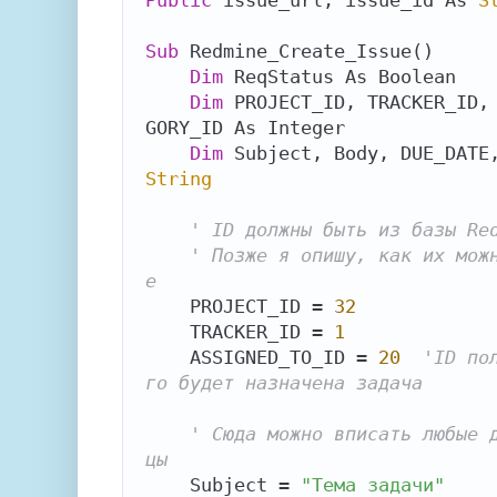
Public
 issue_url, issue_id As 
S
Sub
 Redmine_Create_Issue()

Dim
 ReqStatus As Boolean

Dim
 PROJECT_ID, TRACKER_ID,
GORY_ID As Integer

Dim
String
' ID должны быть из базы Re
' Позже я опишу, как их мож
e
    PROJECT_ID = 
32
    TRACKER_ID = 
1
    ASSIGNED_TO_ID = 
20
'ID по
го будет назначена задача
' Сюда можно вписать любые 
цы
    Subject = 
"Тема задачи"