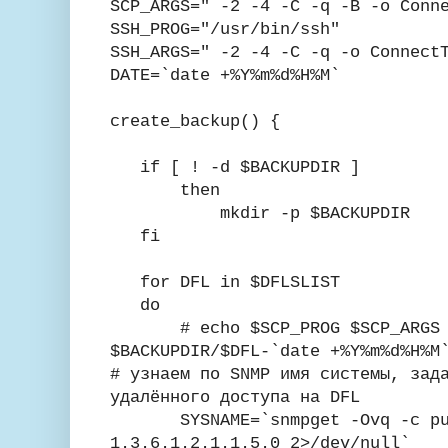
SCP_ARGS=" -2 -4 -C -q -B -o Conn
SSH_PROG="/usr/bin/ssh"
SSH_ARGS=" -2 -4 -C -q -o Connect
DATE=`date +%Y%m%d%H%M`
create_backup() {
if [ ! -d $BACKUPDIR ]
then
mkdir -p $BACKUPDIR
fi
for DFL in $DFLSLIST
do
# echo $SCP_PROG $SCP_ARGS $1
$BACKUPDIR/$DFL-`date +%Y%m%d%H%M
# узнаем по SNMP имя системы, зад
удалённого доступа на DFL
SYSNAME=`snmpget -Ovq -c pub
1.3.6.1.2.1.1.5.0 2>/dev/null`