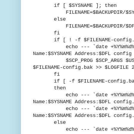
if [ $SYSNAME ]; then
FILENAME=$BACKUPDIR/$SYS
else
FILENAME=$BACKUPDIR/$DF
fi
if [ ! -f $FILENAME-config.b
echo --- `date +%Y%m%d%H%M`
Name:$SYSNAME Address:$DFL config
$SCP_PROG $SCP_ARGS $USERNA
$FILENAME-config.bak >> $LOGFILE 
fi
if [ -f $FILENAME-config.ba
then
echo --- `date +%Y%m%d%H%M`
Name:$SYSNAME Address:$DFL config
echo --- `date +%Y%m%d%H%M`
Name:$SYSNAME Address:$DFL config
else
echo --- `date +%Y%m%d%H%M`