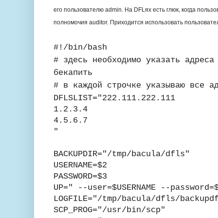
его пользователю admin. На DFLях есть глюк, когда польз
полномочия auditor. Приходится использовать пользовате
#!/bin/bash
# здесь необходимо указать адреса
бекапить
# в каждой строчке указываю все а
DFLSLIST="222.111.222.111
1.2.3.4
4.5.6.7
"
BACKUPDIR="/tmp/bacula/dfls"
USERNAME=$2
PASSWORD=$3
UP=" --user=$USERNAME --password=
LOGFILE="/tmp/bacula/dfls/
backupd
SCP_PROG="/usr/bin/scp"