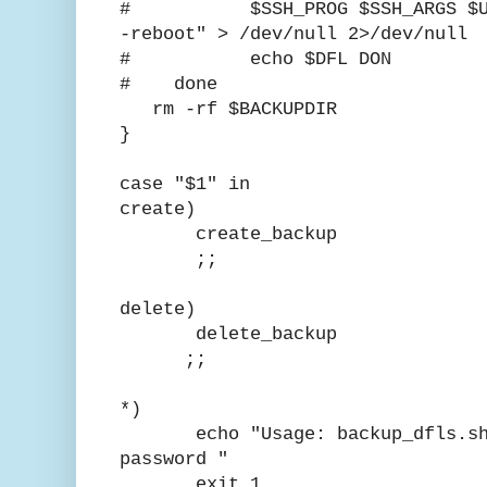
# $SSH_PROG $SSH_ARGS $USER
-reboot" > /dev/null 2>/dev/null
# echo $DFL DON
# done
rm -rf $BACKUPDIR
}
case "$1" in
create)
create_backup
;;
delete)
delete_backup
;;
*)
echo "Usage: backup_dfls.sh [
password "
exit 1