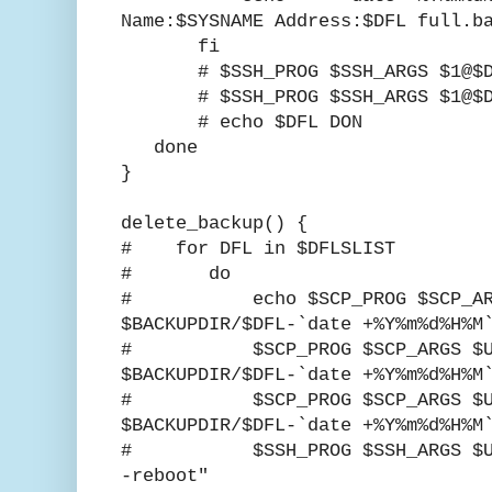
Name:$SYSNAME Address:$DFL full.b
fi
# $SSH_PROG $SSH_ARGS $1@$DFL
# $SSH_PROG $SSH_ARGS $1@$DFL
# echo $DFL DON
done
}
delete_backup() {
# for DFL in $DFLSLIST
# do
# echo $SCP_PROG $SCP_ARGS 
$BACKUPDIR/$DFL-`date +%Y%m%d%H%M
# $SCP_PROG $SCP_ARGS $USER
$BACKUPDIR/$DFL-`date +%Y%m%d%H%M
# $SCP_PROG $SCP_ARGS $USER
$BACKUPDIR/$DFL-`date +%Y%m%d%H%M
# $SSH_PROG $SSH_ARGS $USERN
-reboot"