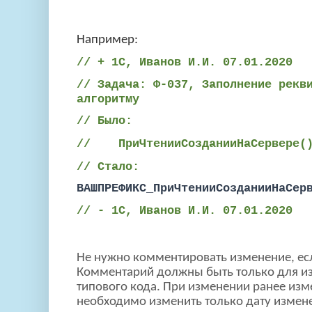
Например:
// + 1С, Иванов И.И. 07.01.2020
// Задача: Ф-037, Заполнение рекв
алгоритму
// Было:
// ПриЧтенииСозданииНаСервере(
// Стало:
ВАШПРЕФИКС_ПриЧтенииСозданииНаСер
// - 1С, Иванов И.И. 07.01.2020
Не нужно комментировать изменение, есл
Комментарий должны быть только для и
типового кода. При изменении ранее изм
необходимо изменить только дату измен