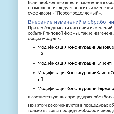
Если необходимо внести изменения в общ
возможности следует вносить изменения 
суффиксом «*Переопределяемый».
Внесение изменений в обработч
При необходимости внесения изменений 
событий типовой формы, такие изменени
общих модулях:
МодификацияКонфигурацииВызовСе
ый
МодификацияКонфигурацииКлиент
МодификацияКонфигурацииКлиентС
ый
МодификацияКонфигурацииПереоп
в соответствующих процедурах-обработч
При этом рекомендуется в процедурах о
только вызовы процедур-обработчиков, 