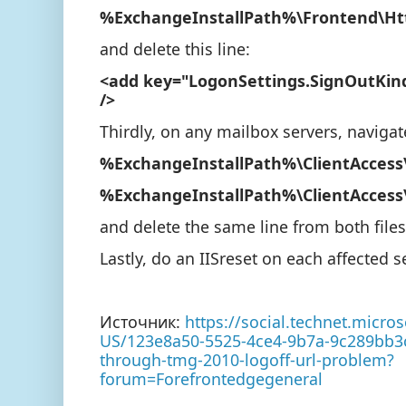
%ExchangeInstallPath%\Frontend\Ht
and delete this line:
<add key="LogonSettings.SignOutKin
/>
Thirdly, on any mailbox servers, navigate
%ExchangeInstallPath%\ClientAcces
%ExchangeInstallPath%\ClientAccess
and delete the same line from both files
Lastly, do an IISreset on each affected se
Источник:
https://social.technet.micro
US/123e8a50-5525-4ce4-9b7a-9c289bb3
through-tmg-2010-logoff-url-problem?
forum=Forefrontedgegeneral