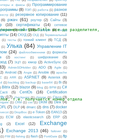
Программирование
интеры и факсы
(1)
рограммы
(8)
разное
ПЭП
(1)
работа
(1)
резервное копирование
(11)
еестр
(1)
ржач
(61)
(6)
роутер
(2)
Сайты
(3)
р
(10)
сертификаты
(14)
сетевое
 переменной $newTitle все до разделителя,
сети
(15)
дование
(3)
сканеры
(3)
Склад
рипты
(14)
СКУД
(2)
СХД
(1)
Терминальный
тонкий клиент
(6)
ТСД
(3)
(1)
тесты
(1)
Улька
(84)
Управление IT
(1)
лом
(24)
форматы
файлообменники
(1)
в
(2)
шифрование
(5)
хостинг
(1)
хкод
(7)
юмор
(2)
ActiveSync
(2)
ЭЦП
(1)
33)
ADO
(3)
AdminSDHolder
(1)
Agile
(1)
(2)
Android
(3)
Ansible
(6)
Angie
(1)
apache
ASP.NET
(9)
Asterisk
(6)
C
(1)
ARR
(1)
Bi
(5)
ad
(1)
backlog
(1)
backup
(1)
base64
(1)
Bitrix
(12)
blazor
(9)
C#
)
blog
(1)
BPM
(1)
CentOs
(16)
Certification
Cacti
(5)
ity
(17)
Cisco
(3)
checkpoint
(1)
chrome
(1)
елов, т.е. получается номер отдела
DKIM
(6)
Dlink
(4)
igate
(1)
CRM
(1)
css
(1)
 DFL
(7)
dns
(7)
docker
DLP
(4)
dmarc
(2)
e-Token
(2)
EAN13
(2)
ovecot
(1)
DropBox
(1)
ECM
(2)
elasticsearch
(2)
ERP
(2)
(1)
Exchange
Excel
(12)
og
(2)
1)
Exchange 2013
(46)
failover
(1)
ftp
flash
(2)
(1)
FIM
(1)
fishing
(1)
FortiGate
(1)