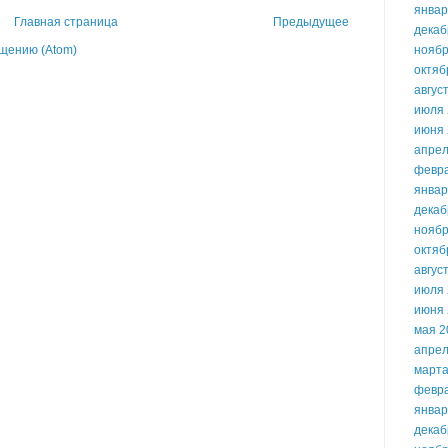
январ
Главная страница
Предыдущее
декаб
ноябр
щению (Atom)
октяб
авгус
июля 
июня 
апрел
февр
январ
декаб
ноябр
октяб
авгус
июля 
июня 
мая 2
апрел
марта
февр
январ
декаб