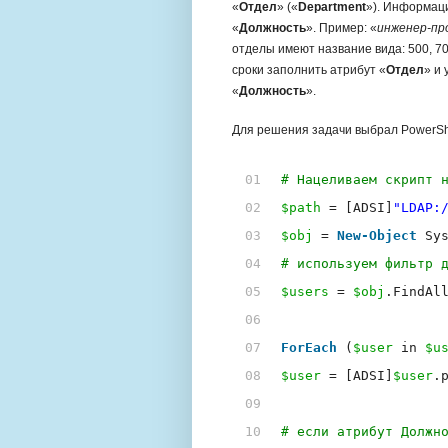
«
Отдел
» («
Department
»). Информаци
«
Должность
». Пример: «
инженер-пр
отделы имеют название вида: 500, 70
сроки заполнить атрибут «
Отдел
» и
«
Должность
».
Для решения задачи выбрал PowerShel
01
# Нацеливаем скрипт 
02
$path
= [ADSI]
"
LDAP:
03
$obj
= 
New-Object
Sy
04
# используем фильтр 
05
$users
= 
$obj
.FindAl
06
07
ForEach
(
$user
in 
$u
08
$user
= [ADSI]
$user
.
09
10
# если атрибут Должн