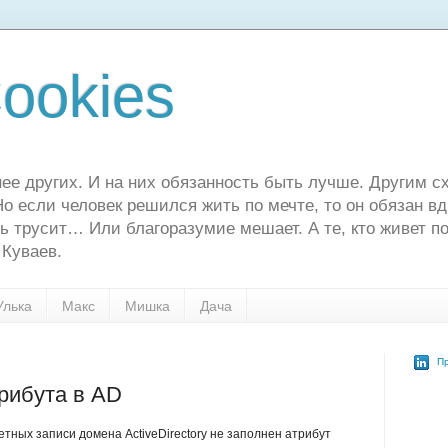
ookies
ее других. И на них обязанность быть лучше. Другим сх
о если человек решился жить по мечте, то он обязан в
ь трусит… Или благоразумие мешает. А те, кто живет по
 Куваев.
Улька
Макс
Мишка
Дача
Пр
трибута в AD
четных записи домена ActiveDirectory не заполнен атрибут