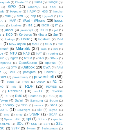
Gmail
(5)
Google
(6)
axy tab
(1)
GlusterFS
(1)
GPO
(12)
(1)
GraphQL
(1)
hack
(1)
HASP
(6)
ade
(1)
HAproxy
(1)
HDD
(1)
heroku
html
(5)
html5
(2)
http
(3)
IIS
(1)
Hyper-V
(1)
iPad - iPhone
(20)
Ipecs
IMAP
(2)
EA
(1)
isa
(19)
psec
(1)
iptables
(1)
iSCSI
(1)
IT
(1)
jabber
(3)
(1)
javascript
(1)
JSON
(1)
jwt
(1)
KCD
(3)
Kerberos
(6)
kibana
(2)
l2tp
(3)
n
(1)
Linux
(13)
(2)
logstash
(2)
Linksys
(1)
LVM
nc
(7)
MAC-адрес
(3)
MAPI
(1)
MD-5
(1)
mdf
Mikrotik
(32)
rosoft
(5)
miro
(1)
msi
(1)
ce
(5)
MTU
(2)
NAS
(2)
NAT
(1)
netping
(1)
oud
(6)
nginx
(5)
NTLM
(1)
OAB
(1)
OData
(1)
OpenSource
(3)
openssl
(4)
-сервисы
(1)
Outlook
(20)
OWA
(4)
tack
(1)
OTP
(1)
PAM
p
(2)
postgres
(2)
PowerBI
(5)
PKI
(1)
powershell
(56)
oint
(2)
powerquery
(1)
(3)
R2
(2)
punto
(1)
PWA
(1)
QNAP
(1)
RDP
(26)
tMQ
(1)
raid
(1)
RDWEB
(1)
Redmine
(10)
reverse
(1)
restAPI
(1)
(3)
RMS
(3)
RIP
(1)
RouterOS
(1)
RSS
(1)
rtp
Token
(4)
Safari
(6)
Samsung
(1)
Scrum
(1)
security
(5)
sha1
(2)
1)
SEO
(1)
service
(1)
point
(11)
sip
(4)
Silverlight
(1)
skype
(1)
SNMP
(12)
2)
sms
(1)
smtp
(1)
SOAP
(1)
spf
(7)
(1)
Speech API
(1)
Sphinx
(1)
spooler
SQL
(7)
SSL
reed.ME
(1)
SSD
(1)
SSH
(1)
SSO
(2)
SSTP
(2)
Swarm
(1)
Sysinternals
(1)