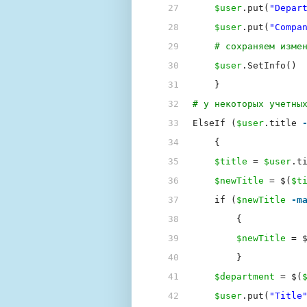
27
$user
.put(
"Depar
28
$user
.put(
"Compa
29
# сохраняем изме
30
$user
.SetInfo()
31
}
32
# у некоторых учетны
33
ElseIf (
$user
.title 
34
{
35
$title
= 
$user
.t
36
$newTitle
= $(
$t
37
if (
$newTitle
-m
38
{
39
$newTitle
= 
40
}
41
$department
= $(
42
$user
.put(
"Title