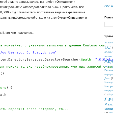
я об отделе записывалась в атрибут «
Описание
» и
Обо 
оектировщик 2 категории отдела 500
». Практически все
0, 990 и т.д. Начальством поставлена задача в кратчайшие
 удалить информацию об отделе из атрибутов «
Описание
» и
Поиск
l, вот что получилось:
Ярлы
.htacc
на контейнер с учетными записями в домене Contoso.com
1С
//ou=Users
,dc=Contoso,dc=com"
804HV
автом
stem.DirectoryServices.DirectorySearcher(
$path
,
"(&(&(ob
Адм
для поиска только незаблокированных учетных записей с за
аксесс
Ведьм
l()
виртуа
Дом
(1
Импор
Инфра
sers
) {
кодиро
path
(1)
Кор
Лич
Макс
мони
ость содержит слово "отдела", то...
(2)
Пл