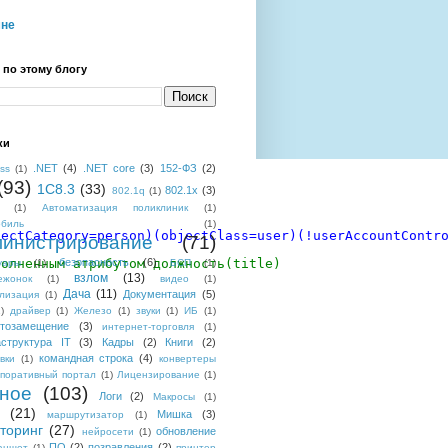
мне
 по этому блогу
ки
.NET
(4)
.NET core
(3)
152-ФЗ
(2)
ess
(1)
(93)
1C8.3
(33)
802.1x
(3)
802.1q
(1)
(1)
Автоматизация поликлиник
(1)
обиль
(1)
jectCategory=person)(objectClass=user)(!userAccountContr
инистрирование
(71)
полненным атрибутом должность(title)
безопасность
(6)
уары
(1)
БСП
(1)
взлом
(13)
ежонок
(1)
видео
(1)
Дача
(11)
Документация
(5)
лизация
(1)
)
драйвер
(1)
Железо
(1)
звуки
(1)
ИБ
(1)
тозамещение
(3)
интернет-торговля
(1)
структура IT
(3)
Кадры
(2)
Книги
(2)
командная строка
(4)
вки
(1)
конвертеры
поративный портал
(1)
Лицензирование
(1)
ное
(103)
Логи
(2)
Макросы
(1)
(21)
Мишка
(3)
маршрутизатор
(1)
торинг
(27)
обновление
нейросети
(1)
ПО
(2)
позравления
(2)
аншет
(1)
принтер