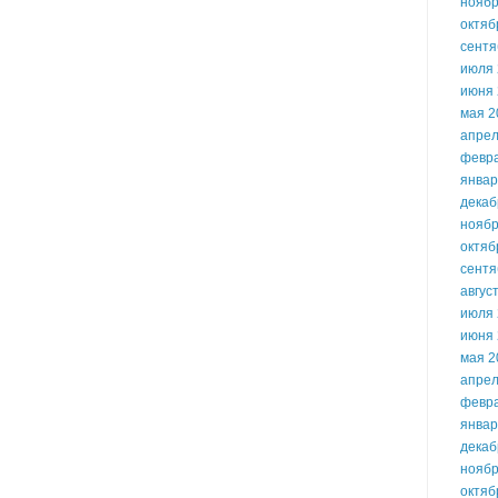
ноябр
октяб
сентя
июля 
июня 
мая 2
апрел
февр
январ
декаб
ноябр
октяб
сентя
авгус
июля 
июня 
мая 2
апрел
февр
январ
декаб
ноябр
октяб