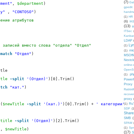
(7)
Gal
tment"
, 
$department
)
gpedit
ny"
, 
"CONTOSO"
)
handm
(1)
HR
нение атрибутов
(6)
IK
(13)
i
ITSec
Kanba
LDAP
х записей вместо слова "отдела" "Отдел"
Ly
(1)
mic
(1)
-match
"Отдел"
)
MSOffi
Nextcl
online
OpenS
itle
ph
(1)
itle
-split
'(Отдел)'
)[0].Trim()
PowerP
Proxy
atch
"кат."
)
Rabbi
recover
proxy
$(
$newTitle
-split
'(кат.)'
)[0].Trim() + 
' категории'
Ru
(1)
SDP
(
Share
SMB
(
$title
-split
'(Отдел)'
)[2].Trim()
SPAM
(1)
Sp
"
, 
$newTitle
)
(17)