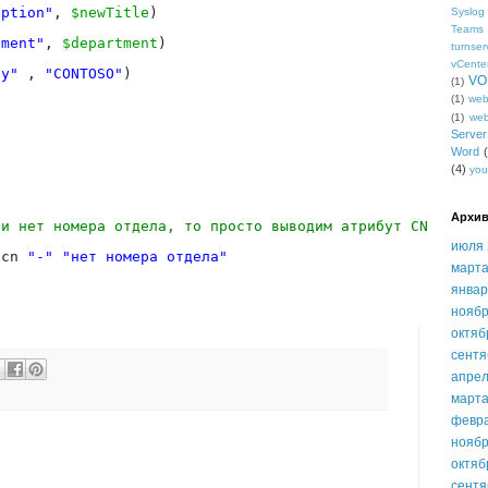
iption"
, 
$newTitle
)
Syslog
Teams
tment"
, 
$department
)
turnser
vCente
ny"
, 
"CONTOSO"
)
VO
(1)
(1)
we
(1)
we
Serve
Word
(4)
you
Архив
ти нет номера отдела, то просто выводим атрибут CN
июля 
.cn 
"-"
"нет номера отдела"
марта
январ
ноябр
октяб
сентя
апрел
марта
февр
ноябр
октяб
сентя