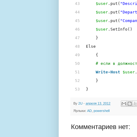
43
$user
.put(
"Descr
44
$user
.put(
"Depar
45
$user
.put(
"Compa
46
$user
.SetInfo()
47
}
48
Else
49
{
50
# если в должнос
51
Write-Host
$user
52
}
53
}
By
2U
-
апреля 13, 2012
Ярлыки:
AD
,
powershell
Комментариев нет: