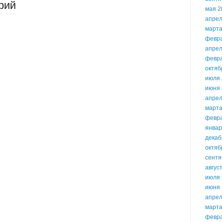
рий
мая 2
апрел
марта
февр
апрел
февр
октяб
июля 
июня 
апрел
марта
февр
январ
декаб
октяб
сентя
авгус
июля 
июня 
апрел
марта
февр