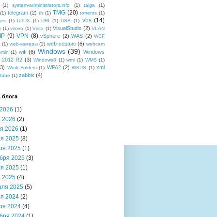
(1)
system-administrators.info
(1)
taiga
(1)
TMG
(20)
telegram
(2)
(1)
tls
(1)
torrents
(1)
vbs
(14)
ver
(1)
UI/UX
(1)
URI
(1)
USB
(1)
VisualStudio
(2)
r
(1)
vimeo
(1)
Vista
(1)
VLAN
IP
(9)
VPN
(8)
vSphere
(2)
WAS
(2)
WCF
web-сервис
(6)
b
(1)
web-камеры
(1)
webcam
Windows
(39)
wifi
(6)
Windows
bmin
(1)
r 2012 R2
(3)
Windows8
(1)
wmi
(1)
WMS
(1)
(3)
WPA2
(2)
xml
Work Folders
(1)
WSUS
(1)
zabbix
(4)
tube
(1)
 блога
2026
(1)
 2026
(2)
я 2026
(1)
я 2025
(8)
ря 2025
(1)
бря 2025
(3)
я 2025
(1)
 2025
(4)
аля 2025
(5)
я 2024
(2)
ря 2024
(4)
бря 2024
(1)