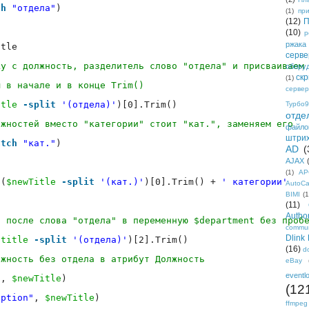
ch
"отдела"
)
(1)
пр
(12)
П
(10)
р
ржака
itle
серве
ку с должность, разделитель слово "отдела" и присваиваем
обору
ск
(1)
ы в начале и в конце Trim()
сервер
itle
-split
'(отдела)'
)[0].Trim()
Турбо9
отде
лжностей вместо "категории" стоит "кат.", заменяем его
файло
штри
atch
"кат."
)
AD
(
AJAX
(1)
AP
$(
$newTitle
-split
'(кат.)'
)[0].Trim() + 
' категории'
AutoC
BIMI
(1
(11)
Author
о после слова "отдела" в переменную $department без проб
commun
Dlink
$title
-split
'(отдела)'
)[2].Trim()
(16)
d
лжность без отдела в атрибут Должность
eBay
eventl
"
, 
$newTitle
)
(12
iption"
, 
$newTitle
)
ffmpeg