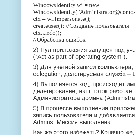
WindowsIdentity wi = new
WindowsIdentity("Administrator@conto
ctx = wi.Impersonate();
createuser(); //Создание пользователя
ctx.Undo();
//Обработка ошибок
2) Пул приложения запущен под у
("Act as part of operating system").
3) Для учетной записи компьютера, 
delegation, делегируемая служба –
4) Выполняется код, происходит и
делегирование, наш поток работает
Администратора домена (Administra
5) В процессе выполнения приложен
запись пользователя и добавляется
Admins. Миссия выполнена.
Как же этого избежать? Конечно же,