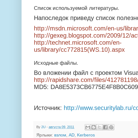
Список используемой литературы.
Напоследок приведу список полезн
http://msdn.microsoft.com/en-us/libr
http://gexeg.blogspot.com/2009/12/act
http://technet.microsoft.com/en-
us/library/cc772815(WS.10).aspx
Исходные файлы.
Во вложении файл с проектом Visual
http://rapidshare.com/files/4127811
MD5: DA8E5373CB6775E4F8B0C60
Источник:
http://www.securitylab.ru/
By
2U
-
августа 09, 2011
Ярлыки:
взлом
,
AD
,
Kerberos