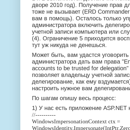
дворе 2010 год). Получение прав д
тоже не вызывает (ERD Commander 
вам в помощь). Осталось только уп
администратора включить делегиро
учетной записи компьютера или слу
(4). Ограничение 5 приходится вос
тут уж никуда не денешься.
Может быть, вам удастся уговорить
администратора дать вам права "En
accounts to be trusted for delegatio
позволяет владельцу учетной запис
делегирование, как ему вздумается
настроить нужное вам делегирован
По шагам опишу весь процесс:
1) У нас есть приложение ASP.NET на
//----------
WindowsImpersonationContext ctx =
WindowsIdentity.Impersonate(IntPtr.Zero