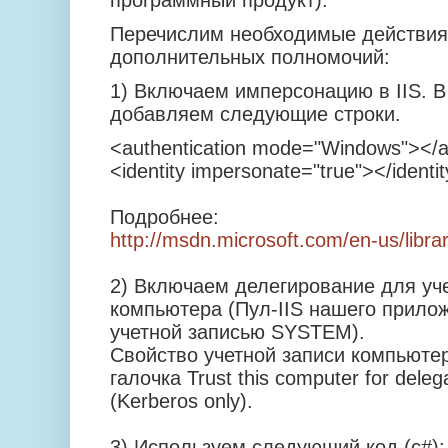
Перечислим необходимые действия
дополнительных полномочий:
1) Включаем имперсонацию в IIS. В
добавляем следующие строки.
<authentication mode="Windows"></a
<identity impersonate="true"></identi
Подробнее:
http://msdn.microsoft.com/en-us/libr
2) Включаем делегирование для уч
компьютера (Пул-IIS нашего прилож
учетной записью SYSTEM).
Свойство учетной записи компьютера
галочка Trust this computer for delega
(Kerberos only).
3) Используем следующий код (c#):