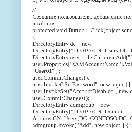
//
Создание
пользователя
,
добавление
по
n Admins
protected void Button1_Click(object send
{
DirectoryEntry de = new
DirectoryEntry("LDAP://CN=Users,
DirectoryEntry user = de.Children.Add("
user.Properties["sAMAccountName"].Valu
"User01" };
user.CommitChanges();
user.Invoke("SetPassword", new object[]
user.InvokeSet("AccountDisabled", new ob
user.CommitChanges();
DirectoryEntry admgroup = new
DirectoryEntry("LDAP://CN=Domain
Admins,CN=Users,DC=CONTOSO,DC=
admgroup.Invoke("Add", new object[] { u
}