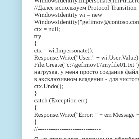
WindowsIdentity.Impersonate(IntPtr.Zero
//Далее используем Protocol Transition
WindowsIdentity wi = new
WindowsIdentity("gefimov@contoso.com
ctx = null;
try
{
ctx = wi.Impersonate();
Response.Write("User:" + wi.User.Value)
File.Create("c:\\gefimov1\\myfile01.txt"
нагрузка, у меня просто создание файл
в эксклюзивном владении - для чистот
ctx.Undo();
}
catch (Exception err)
{
Response.Write("Error: " + err.Message +
}
//-----------------------------